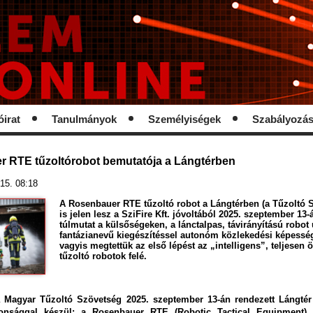
óirat
Tanulmányok
Személyiségek
Szabályozá
 RTE tűzoltórobot bemutatója a Lángtérben
15. 08:18
A Rosenbauer RTE tűzoltó robot a Lángtérben (a Tűzoltó
is jelen lesz a SziFire Kft. jóvoltából 2025. szeptember 13
túlmutat a külsőségeken, a lánctalpas, távirányítású robot
fantázianevű kiegészítéssel autonóm közlekedési képesség
vagyis megtettük az első lépést az „intelligens”, teljese
tűzoltó robotok felé.
 a Magyar Tűzoltó Szövetség 2025. szeptember 13-án rendezett Lángté
onsággal készül: a Rosenbauer RTE (Robotic Tactical Equipment) t