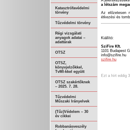
A jelentkezések
a létszám mega
Katasztrófavédelmi
törvény
Az előzetesen r
étkezési és tomb
Tűzvédelmi törvény
Régi vizsgálati
anyagok adatai –
Kiállító:
adattárak
SziFire Kft.
1101 Budapest G
OTSZ
info@szifire.hu
szifire.hu
OTSZ,
könyvjelzőkkel,
TvMI-kkel együtt
Ezt a hírt eddig 
OTSZ szakértőknek
– 2025. 7. 28.
Tűzvédelmi
Műszaki Irányelvek
(Tűz)Védelem – 30
év cikkei
Robbanásveszély