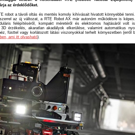
árja az érdeklődőket.
 robot a távoli oltás és mentés komoly kihívásait hivatott könnyebbé tenni
dszerrel az új változat, a RTE Robot AX már autonóm működésre is képes
uláris felépítéséről, kompakt méretéről és elektromos hajtásáról volt
r 3D érzékelés, akaratlan akadályok elkerülése, valamint automatikus ny
éz, füsttel vagy korlátozott látási viszonyokkal terhelt környezetben (erről
ben, ami itt olvasható
).