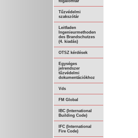
fogalomtár
Tűzvédelmi
szakszótár
Leitfaden
Ingenieurmethoden
des Brandschutzes
(4. kiadás)
OTSZ kérdések
Egységes
jelrendszer
tűzvédelmi
dokumentációkhoz
Vds
FM Global
IBC (International
Building Code)
IFC (International
Fire Code)