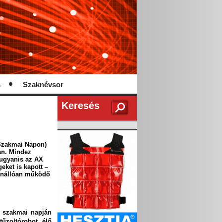
s
Szaknévsor
Keresés
 Szakmai Napon)
-án. Mindez
 ugyanis az AX
eket is kapott –
n önállóan működő
r szakmai napján
űzoltórobot élő