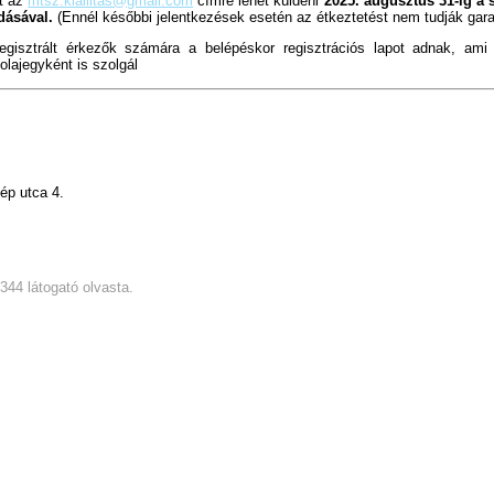
et az
mtsz.kiallitas@gmail.com
címre lehet küldeni
2025. augusztus 31-ig
a 
dásával.
(Ennél későbbi jelentkezések esetén az étkeztetést nem tudják garan
egisztrált érkezők számára a belépéskor regisztrációs lapot adnak, am
olajegyként is szolgál
ép utca 4.
3344 látogató olvasta.