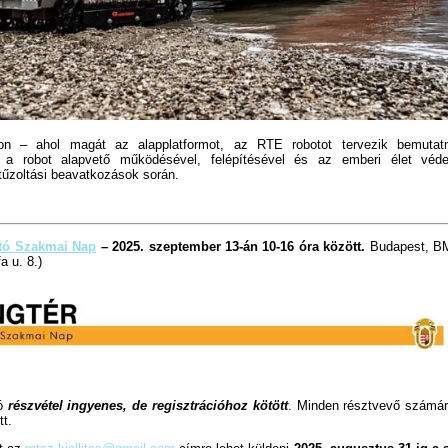
n – ahol magát az alapplatformot, az RTE robotot tervezik bemutat
 a robot alapvető működésével, felépítésével és az emberi élet véde
 tűzoltási beavatkozások során.
ltó Szakmai Nap
–
2025. szeptember 13-án 10-16 óra között.
Budapest, BM
a u. 8.)
ló
részvétel ingyenes, de regisztrációhoz kötött
. Minden résztvevő számár
tt.