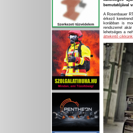
bemutatójával v
A Rosenbauer RTE
érkező keretren
korábban is mod
rendszerrel aká
lehetséges a neh
áttekintő cikkünk