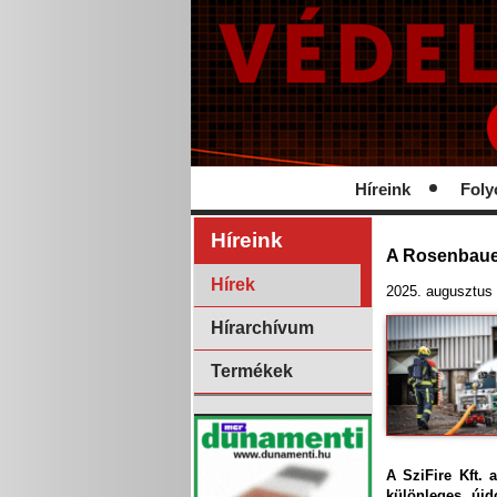
Híreink
Foly
Híreink
A Rosenbauer
Hírek
2025. augusztus 
Hírarchívum
Termékek
A SziFire Kft.
különleges újd