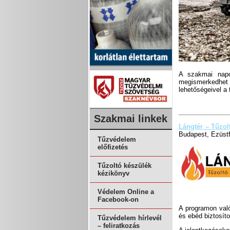
A szakmai napo
megismerkedhet
lehetőségeivel a
Szakmai linkek
Lángtér – Tűzo
Budapest, Ezüstf
Tűzvédelem
előfizetés
Tűzoltó készülék
kézikönyv
Védelem Online a
Facebook-on
A programon va
és ebéd biztosíto
Tűzvédelem hírlevél
– feliratkozás