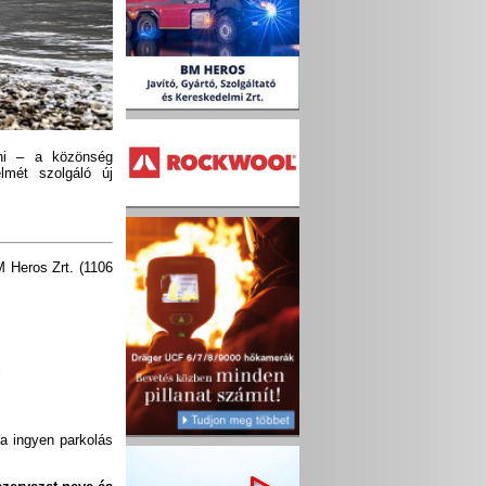
ni – a közönség
lmét szolgáló új
 Heros Zrt. (1106
a ingyen parkolás