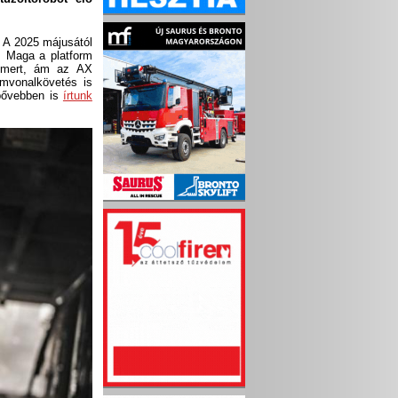
. A 2025 májusától
. Maga a platform
 ismert, ám az AX
omvonalkövetés is
 bővebben is
írtunk