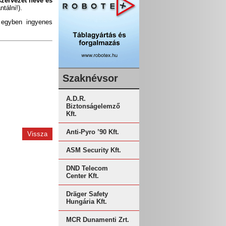
szervezet neve és
tálni!).
i egyben ingyenes
Szaknévsor
A.D.R.
Biztonságelemző
Kft.
Anti-Pyro ’90 Kft.
Vissza
ASM Security Kft.
DND Telecom
Center Kft.
Dräger Safety
Hungária Kft.
MCR Dunamenti Zrt.