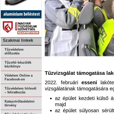
Szakmai linkek
Tűzvédelem
előfizetés
Tűzoltó készülék
kézikönyv
Tűzvizsgálat támogatása lak
Védelem Online a
Facebook-on
2022. februári
esseni
lakóte
vizsgálatának támogatására eg
Tűzvédelem hírlevél
– feliratkozás
az épület kezdeti külső 
Katasztrófavédelmi
majd
törvény
az épület súlyosan sérül