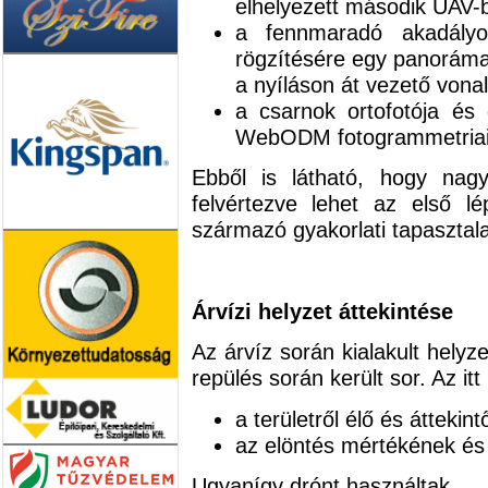
elhelyezett második UAV-bó
a fennmaradó akadályo
rögzítésére egy panoráma
a nyíláson át vezető vona
a csarnok ortofotója és
WebODM fotogrammetriai s
Ebből is látható, hogy nagy
felvértezve lehet az első 
származó gyakorlati tapasztala
Árvízi helyzet áttekintése
Az árvíz során kialakult helyzet
repülés során került sor. Az itt
a területről élő és áttekin
az elöntés mértékének és 
Ugyanígy drónt használtak