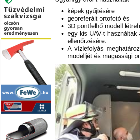
képek gyűjtésére
georeferált ortofotó és
3D pontfelhő modell lét
egy kis UAV-t használtak
ellenőrzésére.
A vízlefolyás meghatáro
modelljét és magassági pro