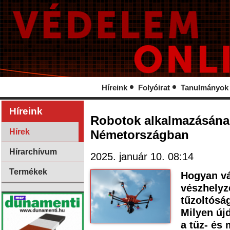
Híreink
Folyóirat
Tanulmányok
Híreink
Robotok alkalmazásának
Hírek
Németországban
Hírarchívum
2025. január 10. 08:14
Termékek
Hogyan vá
vészhelyz
tűzoltósá
Milyen új
a tűz- és