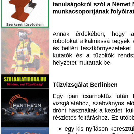
tanulságokról szól a Német 
munkacsoportjának folyóirat
Annak érdekében, hogy a 
robotokat alkalmassá tegyék a
és beltéri tesztkörnyezeteket
kutatók és a tűzoltók rends
helyzetet mutattak be.
Tűzvizsgálat Berlinben
Egy ipari csarnoktűz után
vizsgálatához, szabványos elő
drónt használtak a kezdeti kül
részletes feltáráshoz. Ez utóbb
egy kis nyíláson keresztül