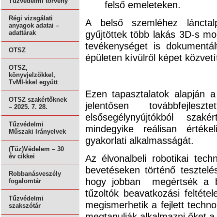
Tűzvédelmi törvény
felső emeleteken.
Régi vizsgálati
A belső szemléhez lánctalp
anyagok adatai –
gyűjtöttek több lakás 3D-s mo
adattárak
tevékenységet is dokumentál
OTSZ
épületen kívülről képet közvet
OTSZ,
könyvjelzőkkel,
TvMI-kkel együtt
Ezen tapasztalatok alapján a
OTSZ szakértőknek
jelentősen továbbfejles
– 2025. 7. 28.
elsősegélynyújtókból szaké
Tűzvédelmi
mindegyike reálisan érték
Műszaki Irányelvek
gyakorlati alkalmasságát.
(Tűz)Védelem – 30
Az élvonalbeli robotikai tec
év cikkei
bevetéseken történő tesztelé
Robbanásveszély
hogy jobban megértsék a be
fogalomtár
tűzoltók beavatkozási feltétel
Tűzvédelmi
megismerhetik a fejlett techno
szakszótár
megtanulják alkalmazni őket a