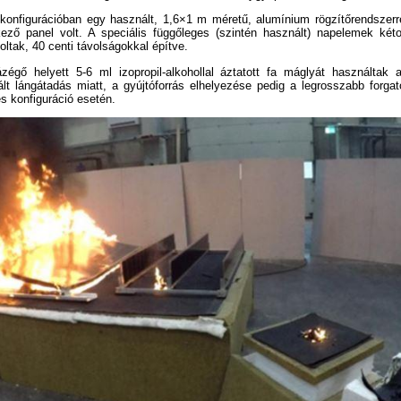
nfigurációban egy használt, 1,6×1 m méretű, alumínium rögzítőrendszerrel
kező panel volt. A speciális függőleges (szintén használt) napelemek kéto
ltak, 40 centi távolságokkal építve.
ázégő helyett 5-6 ml izopropil-alkohollal áztatott fa máglyát használtak
ált lángátadás miatt, a gyújtóforrás elhelyezése pedig a legrosszabb forga
s konfiguráció esetén.