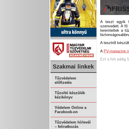
A teszt egyik 
szenvedett. A fő
teremtettek a tű
biztonságosabbna
A tesztről készül
A
PV-magazine 
Ezt a hírt eddig 
Szakmai linkek
Tűzvédelem
előfizetés
Tűzoltó készülék
kézikönyv
Védelem Online a
Facebook-on
Tűzvédelem hírlevél
– feliratkozás