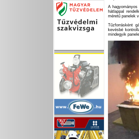
A hagyományos ko
hátlappal rendel
méretű panelek vo
Tűzforrásként g
kevésbé kontroll
mindegyik panele