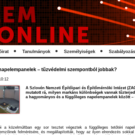
óirat
Tanulmányok
Személyiségek
Szabályozá
napelempanelek – tűzvédelmi szempontból jobbak?
 10:12
A Szlovén Nemzeti Építőipari és Építőmérnöki Intézet (ZAG)
mutatott rá, milyen markáns különbségek vannak tűzterje
a hagyományos és a függőleges napelempanelek között – u
 a közelmúltban egy sor tesztet végeztek a függőleges tetőtéri nape
llemzőinek felmérésére, és megállapították, hogy az ilyen elrendezés sokka