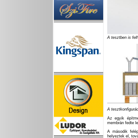
A tesztben is fel
A tesztkonfigurá
Az egyik építmé
membrán fedte le
A második felép
helyeztek el, to