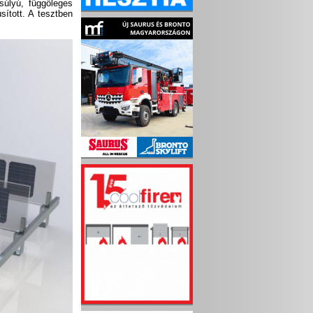
súlyú, függőleges
sított. A tesztben