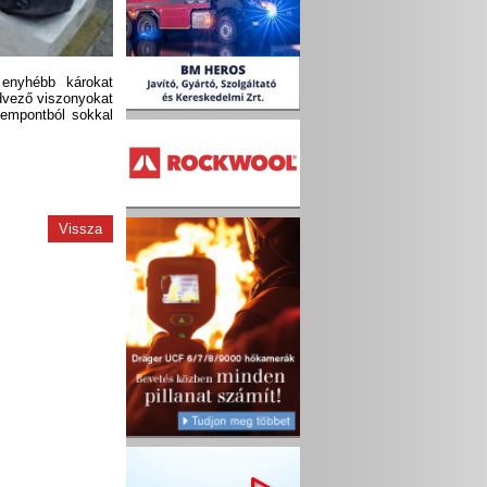
enyhébb károkat
edvező viszonyokat
zempontból sokkal
Vissza