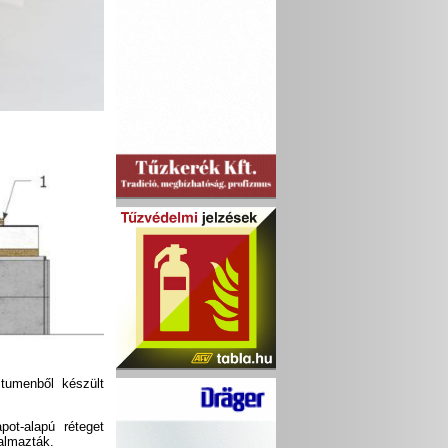
itumenből készült
ot-alapú réteget
kalmazták.