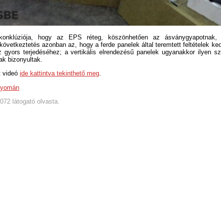
konklúziója, hogy az EPS réteg, köszönhetően az ásványgyapotnak, 
 következtetés azonban az, hogy a ferde panelek által teremtett feltételek k
z gyors terjedéséhez; a vertikális elrendezésű panelek ugyanakkor ilyen s
k bizonyultak.
t videó
ide kattintva tekinthető meg
.
nyomán
5072 látogató olvasta.