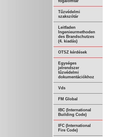
fogalomtár
Tűzvédelmi
szakszótár
Leitfaden
Ingenieurmethoden
des Brandschutzes
(4. kiadás)
OTSZ kérdések
Egységes
jelrendszer
tűzvédelmi
dokumentációkhoz
Vds
FM Global
IBC (International
Building Code)
IFC (International
Fire Code)