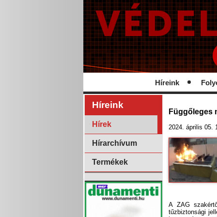
Híreink
Foly
Híreink
Függőleges 
Hírek
2024. április 05.
Hírarchívum
Termékek
A ZAG szakértői
tűzbiztonsági je