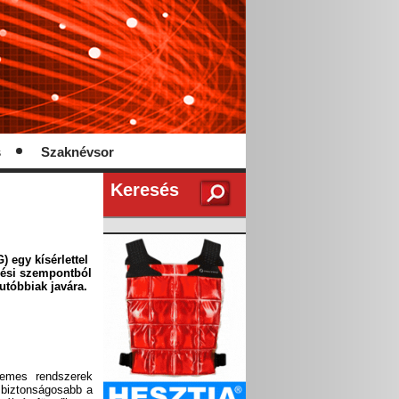
s
Szaknévsor
Keresés
 egy kísérlettel
dési szempontból
tóbbiak javára.
lemes rendszerek
l biztonságosabb a