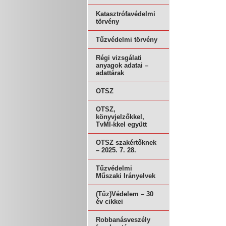
Katasztrófavédelmi
törvény
Tűzvédelmi törvény
Régi vizsgálati
anyagok adatai –
adattárak
OTSZ
OTSZ,
könyvjelzőkkel,
TvMI-kkel együtt
OTSZ szakértőknek
– 2025. 7. 28.
Tűzvédelmi
Műszaki Irányelvek
(Tűz)Védelem – 30
év cikkei
Robbanásveszély