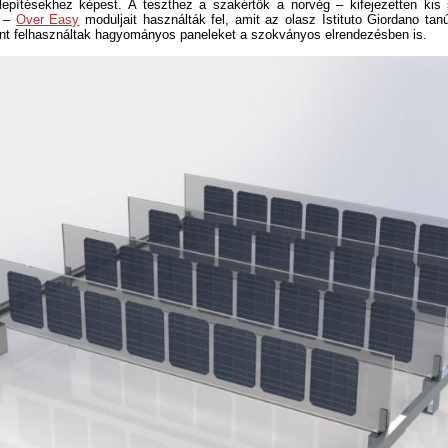
epítésekhez képest. A teszthez a szakértők a norvég – kifejezetten kis 
ó –
Over Easy
moduljait használták fel, amit az olasz Istituto Giordano tanú
ént felhasználtak hagyományos paneleket a szokványos elrendezésben is.