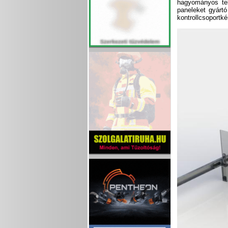
hagyományos tel
paneleket gyárt
kontrollcsoportk