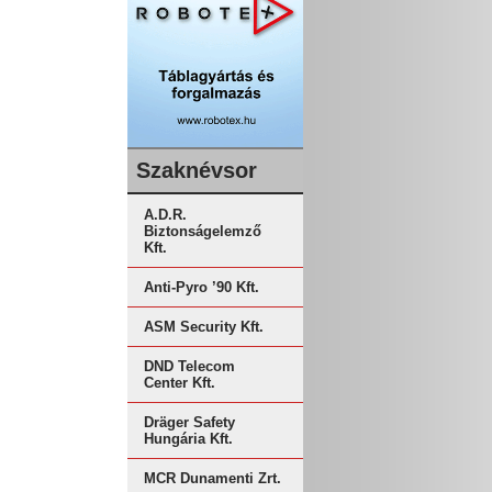
Szaknévsor
A.D.R.
Biztonságelemző
Kft.
Anti-Pyro ’90 Kft.
ASM Security Kft.
DND Telecom
Center Kft.
Dräger Safety
Hungária Kft.
MCR Dunamenti Zrt.