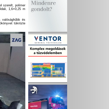
 szerelt, polimer
ldali, 1,6×0,25 m
 a valósághűbb és
tókönyvet tükrözte