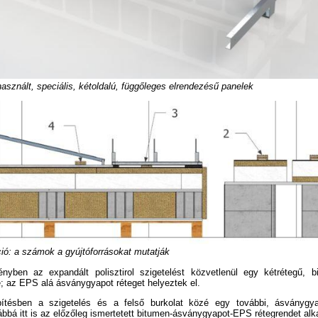
használt, speciális, kétoldalú, függőleges elrendezésű panelek
ció: a számok a gyújtóforrásokat mutatják
nyben az expandált polisztirol szigetelést közvetlenül egy kétrétegű, b
; az EPS alá ásványgyapot réteget helyeztek el.
ítésben a szigetelés és a felső burkolat közé egy további, ásványgyap
vábbá itt is az előzőleg ismertetett bitumen-ásványgyapot-EPS rétegrendet al