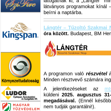
látogatnak ki, a „Lángtér” m
látványos programokat kínál 
beírni a naptárba.
Lángtér – Tűzoltó Szakmai 
óra között.
Budapest, BM Hero
A programon való
részvétel 
Minden résztvevő számára ingy
A jelentkezéseket az
mt
küldeni
2025. augusztus 31-
megadásával.
(Ennél későbbi
nem tudják garantálni!).