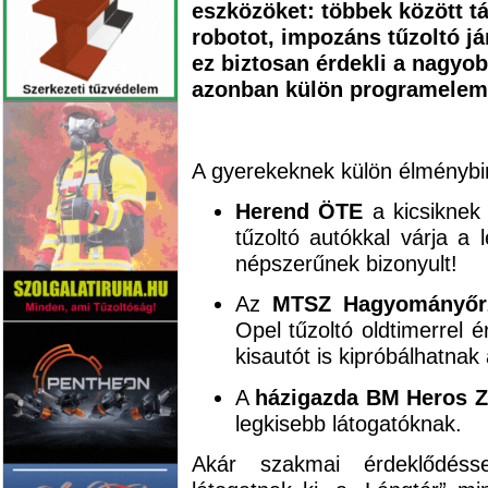
eszközöket: többek között tá
robotot, impozáns tűzoltó j
ez biztosan érdekli a nagyo
azonban külön programelem
A gyerekeknek külön élménybi
Herend ÖTE
a kicsiknek 
tűzoltó autókkal várja a 
népszerűnek bizonyult!
Az
MTSZ Hagyományőrz
Opel tűzoltó oldtimerrel é
kisautót is kipróbálhatnak
A
házigazda BM Heros Z
legkisebb látogatóknak.
Akár szakmai érdeklődésse