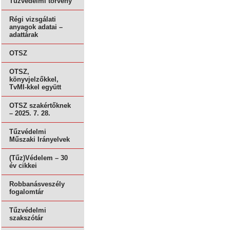
Tűzvédelmi törvény
Régi vizsgálati
anyagok adatai –
adattárak
OTSZ
OTSZ,
könyvjelzőkkel,
TvMI-kkel együtt
OTSZ szakértőknek
– 2025. 7. 28.
Tűzvédelmi
Műszaki Irányelvek
(Tűz)Védelem – 30
év cikkei
Robbanásveszély
fogalomtár
Tűzvédelmi
szakszótár