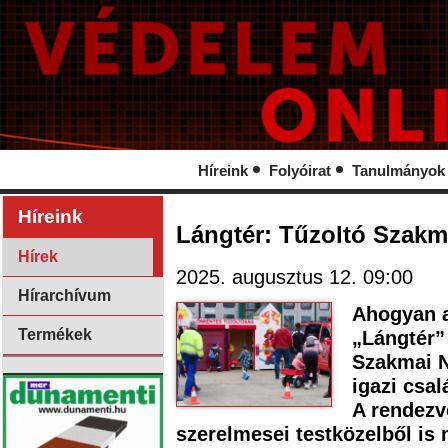
Híreink
Folyóirat
Tanulmányok
Híreink
Lángtér: Tűzoltó Szakm
Hírek
2025. augusztus 12. 09:00
Hírarchívum
Ahogyan a
Termékek
„Lángtér”
Szakmai N
igazi csal
A rendezv
szerelmesei testközelből i