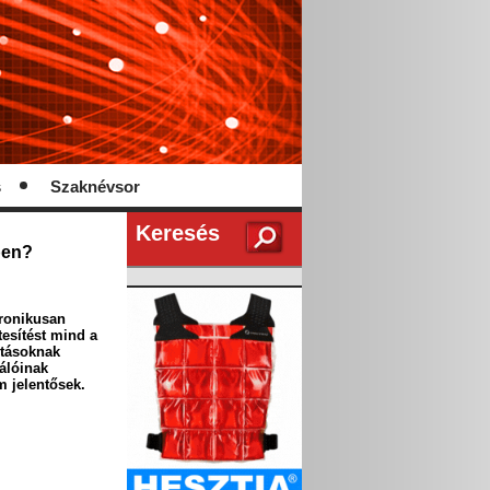
s
Szaknévsor
Keresés
ben?
tronikusan
tesítést mind a
ításoknak
álóinak
 jelentősek.