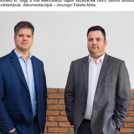
lenthető ki, hogy a már elektronikus naplót vezetőknek nincs semmi tenniv
lvántartásuk, dokumentációjuk – összegzi Fekete Attila.