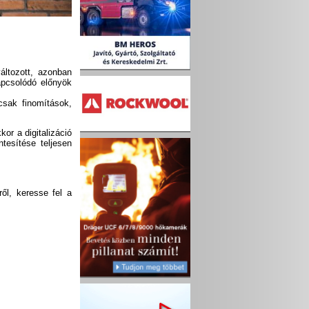
áltozott, azonban
apcsolódó előnyök
csak finomítások,
or a digitalizáció
tesítése teljesen
ől, keresse fel a