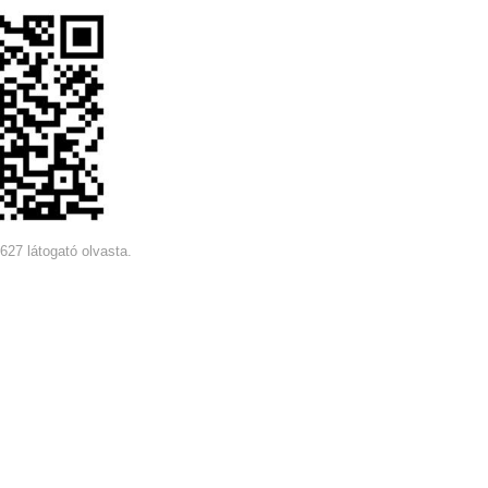
6627 látogató olvasta.