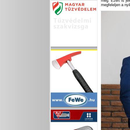
meg. Ezért is je
megfeleljen a nyi