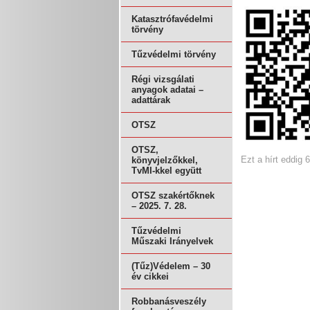
Katasztrófavédelmi
törvény
Tűzvédelmi törvény
Régi vizsgálati
anyagok adatai –
adattárak
OTSZ
OTSZ,
Ezt a hírt eddig 
könyvjelzőkkel,
TvMI-kkel együtt
OTSZ szakértőknek
– 2025. 7. 28.
Tűzvédelmi
Műszaki Irányelvek
(Tűz)Védelem – 30
év cikkei
Robbanásveszély