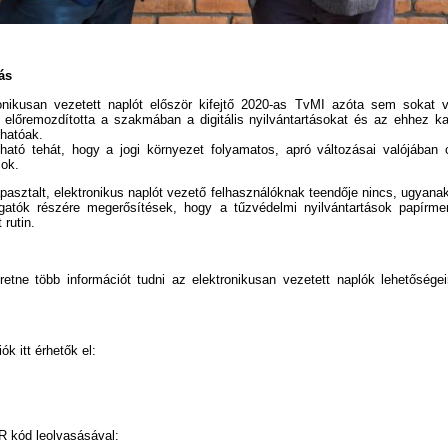
ás
onikusan vezetett naplót először kifejtő 2020-as TvMI azóta sem sokat v
n előremozdította a szakmában a digitális nyilvántartásokat és az ehhez k
ghatóak.
tható tehát, hogy a jogi környezet folyamatos, apró változásai valójában 
sok.
asztalt, elektronikus naplót vezető felhasználóknak teendője nincs, ugyanakk
tgatók részére megerősítések, hogy a tűzvédelmi nyilvántartások papírmen
 rutin.
tne több információt tudni az elektronikusan vezetett naplók lehetőségeir
ók itt érhetők el:
R kód leolvasásával: