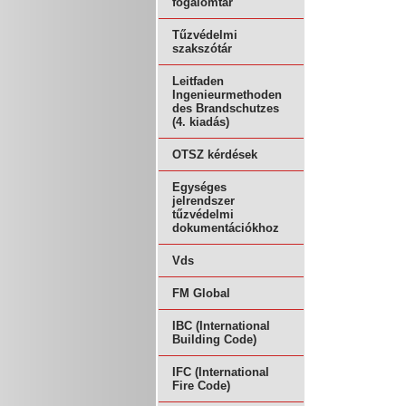
fogalomtár
Tűzvédelmi
szakszótár
Leitfaden
Ingenieurmethoden
des Brandschutzes
(4. kiadás)
OTSZ kérdések
Egységes
jelrendszer
tűzvédelmi
dokumentációkhoz
Vds
FM Global
IBC (International
Building Code)
IFC (International
Fire Code)