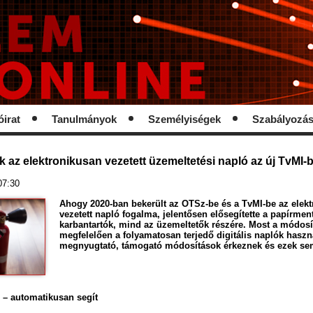
óirat
Tanulmányok
Személyiségek
Szabályozá
k az elektronikusan vezetett üzemeltetési napló az új TvMI-
 07:30
Ahogy 2020-ban bekerült az OTSz-be és a TvMI-be az elek
vezetett napló fogalma, jelentősen elősegítette a papírmen
karbantartók, mind az üzemeltetők részére. Most a módos
megfelelően a folyamatosan terjedő digitális naplók haszn
megnyugtató, támogató módosítások érkeznek és ezek sem
 – automatikusan segít