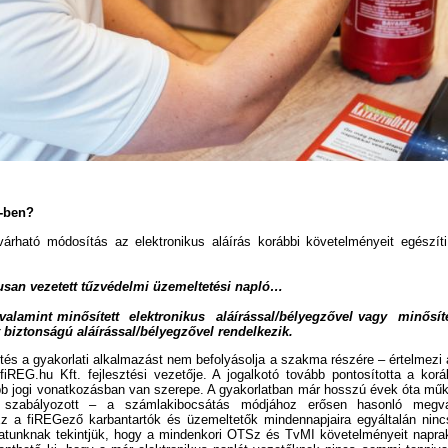
2-ben?
árható módosítás az elektronikus aláírás korábbi követelményeit egészíti 
kusan vezetett tűzvédelmi üzemeltetési napló…
 valamint minősített elektronikus aláírással/bélyegzővel vagy minősít
 biztonságú aláírással/bélyegzővel rendelkezik.
ítés a gyakorlati alkalmazást nem befolyásolja a szakma részére – értelmezi 
 fiREG.hu Kft. fejlesztési vezetője. A jogalkotó tovább pontosította a kor
b jogi vonatkozásban van szerepe. A gyakorlatban már hosszú évek óta műk
n szabályozott – a számlakibocsátás módjához erősen hasonló megva
 a fiREGező karbantartók és üzemeltetők mindennapjaira egyáltalán nincs 
datunknak tekintjük, hogy a mindenkori OTSz és TvMI követelményeit napra