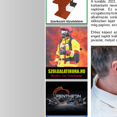
A korábbi, 2021.
karbantartó nevé
naplónak. Ez a
vizsgabizonyítván
alkalmazás során
időközben lejár
még papíron, exce
Ehhez képest az 
enged naplót kiá
javaslat, melyet 