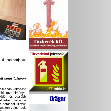
ki, pontosítja az
ett tanúsítványon
a leendő változást
ábbi követelményt,
ödő – és legalább
lósítást látok a
hatással, illetve
készen valósítsuk