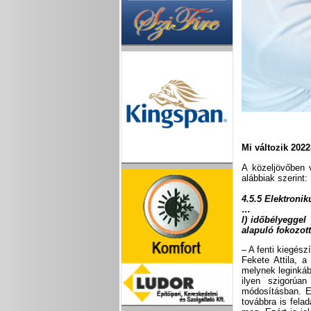
Mi változik 202
A közeljövőben v
alábbiak szerint:
4.5.5 Elektroni
…
l) időbélyeggel
alapuló fokozott
– A fenti kiegész
Fekete Attila, a
melynek leginkáb
ilyen szigorúa
módosításban. Ez
továbbra is fela