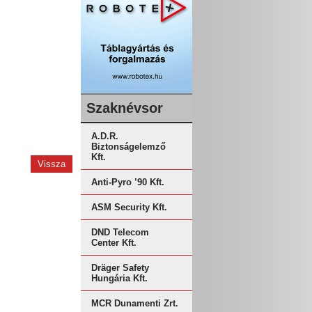
Szaknévsor
A.D.R.
Biztonságelemző
Kft.
Vissza
Anti-Pyro ’90 Kft.
ASM Security Kft.
DND Telecom
Center Kft.
Dräger Safety
Hungária Kft.
MCR Dunamenti Zrt.