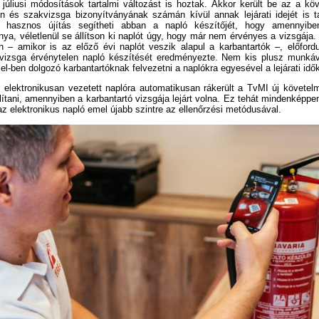
 júliusi módosítások tartalmi változást is hoztak. Akkor került be az a k
n és szakvizsga bizonyítványának számán kívül annak lejárati idejét is ta
 hasznos újítás segítheti abban a napló készítőjét, hogy amennyibe
ya, véletlenül se állítson ki naplót úgy, hogy már nem érvényes a vizsgája. 
 – amikor is az előző évi naplót veszik alapul a karbantartók –, előfordu
t vizsga érvénytelen napló készítését eredményezte. Nem kis plusz munkáv
l-ben dolgozó karbantartóknak felvezetni a naplókra egyesével a lejárati idők
elektronikusan vezetett naplóra automatikusan rákerült a TvMI új követel
llítani, amennyiben a karbantartó vizsgája lejárt volna. Ez tehát mindenképp
az elektronikus napló emel újabb szintre az ellenőrzési metódusával.