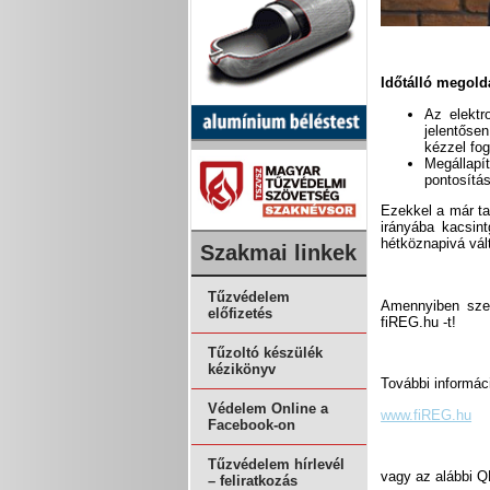
Időtálló megold
Az elektr
jelentőse
kézzel fo
Megállapí
pontosítá
Ezekkel a már tap
irányába kacsin
hétköznapivá vált
Szakmai linkek
Tűzvédelem
Amennyiben szere
előfizetés
fiREG.hu -t!
Tűzoltó készülék
kézikönyv
További informáci
Védelem Online a
www.fiREG.hu
Facebook-on
Tűzvédelem hírlevél
vagy az alábbi Q
– feliratkozás