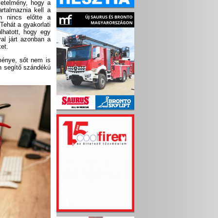
övetelmény, hogy a
rtalmaznia kell a
n nincs előtte a
Tehát a gyakorlati
lhatott, hogy egy
al járt azonban a
et.
ménye, sőt nem is
en segítő szándékú