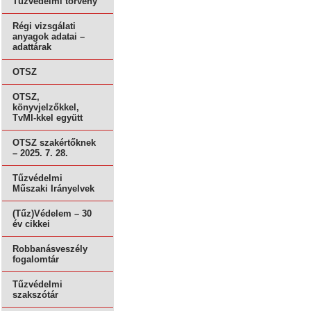
Tűzvédelmi törvény
Régi vizsgálati
anyagok adatai –
adattárak
OTSZ
OTSZ,
könyvjelzőkkel,
TvMI-kkel együtt
OTSZ szakértőknek
– 2025. 7. 28.
Tűzvédelmi
Műszaki Irányelvek
(Tűz)Védelem – 30
év cikkei
Robbanásveszély
fogalomtár
Tűzvédelmi
szakszótár