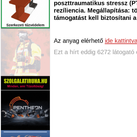
poszttraumatikus stressz (P
rezíliencia. Megállapítása: 
támogatást kell biztosítani a
Az anyag elérhető
ide kattintv
Ezt a hírt eddig 6272 látogató 