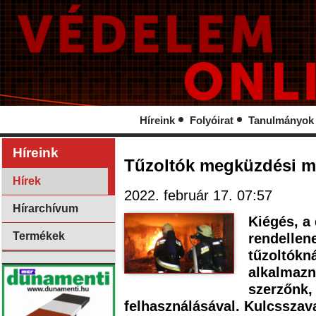
Híreink
Folyóirat
Tanulmányok
Híreink
Tűzoltók megküzdési 
Hírek
2022. február 17. 07:57
Hírarchívum
Kiégés, a
Termékek
rendellen
tűzoltókn
alkalmazna
szerzőnk,
felhasználásával. Kulcsszav