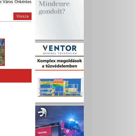
re Város Önkéntes
Vissza