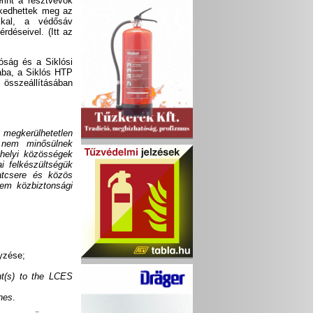
rint a résztvevők
erkedhettek meg az
ákkal, a védősáv
rdéseivel. (Itt az
óság és a Siklósi
aba, a Siklós HTP
l összeállításában
megkerülhetetlen
 nem minősülnek
helyi közösségek
i felkészültségük
latcsere és közös
em közbiztonsági
yzése;
t(s) to the LCES
nes
.