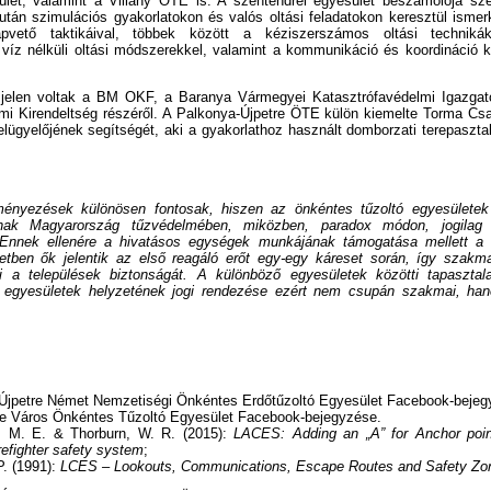
ület, valamint a Villány ÖTE is. A szentendrei egyesület beszámolója sze
 után szimulációs gyakorlatokon és valós oltási feladatokon keresztül ism
lapvető taktikáival, többek között a kéziszerszámos oltási technik
a víz nélküli oltási módszerekkel, valamint a kommunikáció és koordináció ké
jelen voltak a BM OKF, a Baranya Vármegyei Katasztrófavédelmi Igazgat
mi Kirendeltség részéről. A Palkonya-Újpetre ÖTE külön kiemelte Torma Cs
felügyelőjének segítségét, aki a gyakorlathoz használt domborzati terepaszta
ényezések különösen fontosak, hiszen az önkéntes tűzoltó egyesületek 
anak Magyarország tűzvédelmében, miközben, paradox módon, jogilag
Ennek ellenére a hivatásos egységek munkájának támogatása mellett a 
tben ők jelentik az első reagáló erőt egy-egy káreset során, így szakma
nti a települések biztonságát. A különböző egyesületek közötti tapaszta
 egyesületek helyzetének jogi rendezése ezért nem csupán szakmai, han
Újpetre Német Nemzetiségi Önkéntes Erdőtűzoltó Egyesület Facebook-bejeg
e Város Önkéntes Tűzoltó Egyesület Facebook-bejegyzése.
, M. E. & Thorburn, W. R. (2015):
LACES: Adding an „A” for Anchor poin
irefighter safety system
;
P. (1991):
LCES – Lookouts, Communications, Escape Routes and Safety Zo