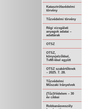
Katasztrófavédelmi
törvény
Tűzvédelmi törvény
Régi vizsgálati
anyagok adatai –
adattárak
OTSZ
OTSZ,
könyvjelzőkkel,
TvMI-kkel együtt
OTSZ szakértőknek
– 2025. 7. 28.
Tűzvédelmi
Műszaki Irányelvek
(Tűz)Védelem – 30
év cikkei
Robbanásveszély