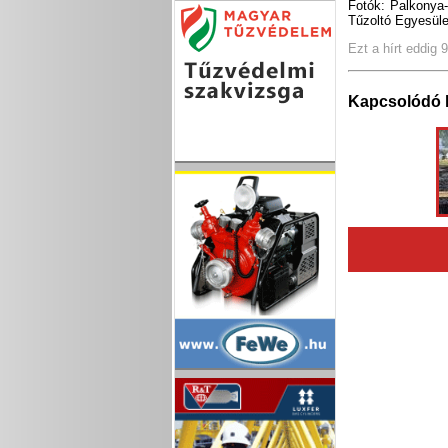
Fotók: Palkonya
Tűzoltó Egyesül
Ezt a hírt eddig 
Kapcsolódó 