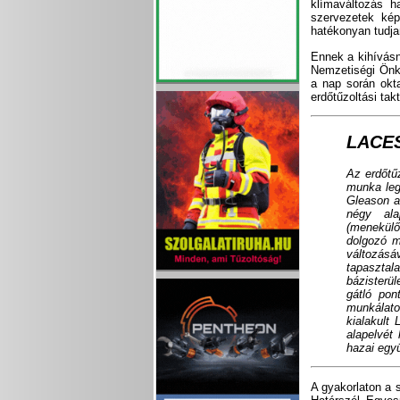
klímaváltozás h
szervezetek kép
hatékonyan tudjan
Ennek a kihívásn
Nemzetiségi Önk
a nap során okta
erdőtűzoltási tak
LACES
Az erdőtű
munka leg
Gleason a
négy ala
(menekülő
dolgozó m
változásáv
tapasztal
bázisterül
gátló pon
munkálato
kialakult
alapelvét
hazai egy
A gyakorlaton a 