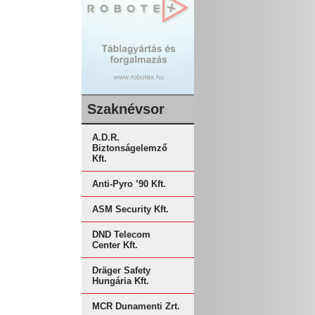
Szaknévsor
A.D.R.
Biztonságelemző
Kft.
Anti-Pyro ’90 Kft.
ASM Security Kft.
DND Telecom
Center Kft.
Dräger Safety
Hungária Kft.
MCR Dunamenti Zrt.