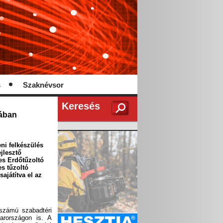
s
Szaknévsor
Keresés
yában
ni felkészülés
jlesztő
es Erdőtűzoltó
s tűzoltó
ajátítva el az
számú szabadtéri
arországon is. A