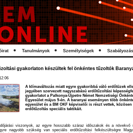
óirat
Tanulmányok
Személyiségek
Szabályozá
zoltási gyakorlaton készültek fel önkéntes tűzoltók Baran
12:06
A klímaváltozás miatt egyre gyakoribbá váló erdőtüzek elle
jegyében szervezett nagyszabású erdőtűzoltási képességfe
gyakorlatot a Palkonya-Újpetre Német Nemzetiségi Önként
Egyesület május 9-én. A baranyai eseményen több önkénte
egyesület és a BM OKF képviselői is részt vettek, közösen s
erdőtűzoltás speciális taktikáit.
időjárási viszonyok, az egyre hosszabb száraz időszakok és a növekvő 
gyre nagyobb szükség van speciális erdőtűzoltási felkészültségre Magy