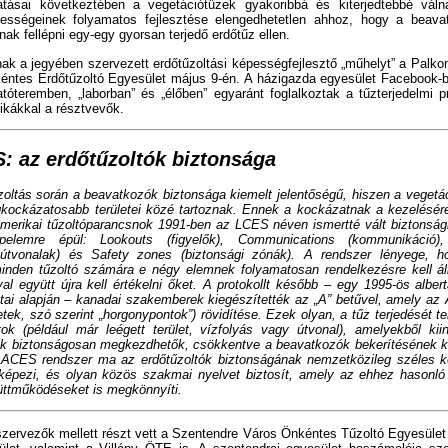
atásai következtében a vegetációtüzek gyakoribbá és kiterjedtebbé váln
ességeinek folyamatos fejlesztése elengedhetetlen ahhoz, hogy a beava
ak fellépni egy-egy gyorsan terjedő erdőtűz ellen.
ak a jegyében szervezett erdőtűzoltási képességfejlesztő „műhelyt” a Palk
éntes Erdőtűzoltó Egyesület május 9-én. A házigazda egyesület Facebook-b
tóteremben, „laborban” és „élőben” egyaránt foglalkoztak a tűzterjedelmi 
tikákkal a résztvevők.
: az erdőtűzoltók biztonsága
zoltás során a beavatkozók biztonsága kiemelt jelentőségű, hiszen a vegetác
kockázatosabb területei közé tartoznak. Ennek a kockázatnak a kezelésére
merikai tűzoltóparancsnok 1991-ben az LCES néven ismertté vált biztonsági 
pelemre épül: Lookouts (figyelők), Communications (kommunikáció)
útvonalak) és Safety zones (biztonsági zónák). A rendszer lényege, h
inden tűzoltó számára e négy elemnek folyamatosan rendelkezésre kell áll
al együtt újra kell értékelni őket. A protokollt később – egy 1995-ös albert
atai alapján – kanadai szakemberek kiegészítették az „A” betűvel, amely az 
etek, szó szerint „horgonypontok”) rövidítése. Ezek olyan, a tűz terjedését
tok (például már leégett terület, vízfolyás vagy útvonal), amelyekből kiin
k biztonságosan megkezdhetők, csökkentve a beavatkozók bekerítésének k
 LACES rendszer ma az erdőtűzoltók biztonságának nemzetközileg széles k
 képezi, és olyan közös szakmai nyelvet biztosít, amely az ehhez hasonl
üttműködéseket is megkönnyíti.
szervezők mellett részt vett a Szentendre Város Önkéntes Tűzoltó Egyesület