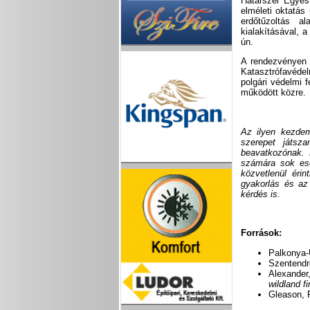
Határszél Egyes
elméleti oktatás
erdőtűzoltás a
kialakításával, 
ún.
A rendezvényen 
Katasztrófavédel
polgári védelmi 
működött közre.
Az ilyen kezdem
szerepet játsz
beavatkozónak. 
számára sok ese
közvetlenül éri
gyakorlás és az
kérdés is.
Források:
Palkonya-
Szentendr
Alexander
wildland f
Gleason, 