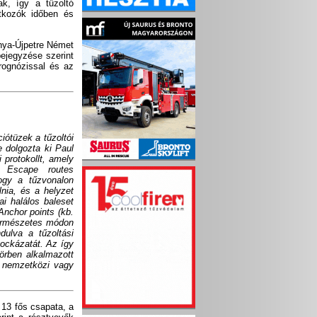
ak, így a tűzoltó
tkozók időben és
onya-Újpetre Német
ejegyzése szerint
prognózissal és az
iótüzek a tűzoltói
 dolgozta ki Paul
protokollt, amely
, Escape routes
ogy a tűzvonalon
nia, és a helyzet
ai halálos baleset
Anchor points (kb.
 természetes módon
dulva a tűzoltási
ockázatát. Az így
örben alkalmazott
ó nemzetközi vagy
 13 fős csapata, a