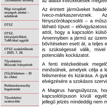
az alábbi intézkedések megtéte
Tűzvédelmi törvény
Az érintett járműveket haladé
Régi vizsgálati
anyagok adatai –
Iveco-márkaszerviznek. 
adattárak
fényszórókapcsolót – a műsz
OTSZ
látható típust – elővigyázatoss
attól, hogy a kapcsolón külső
OTSZ,
Amennyiben a jármű az üzemel
könyvjelzőkkel,
TvMI-kkel együtt
bővítéseken esett át, a teljes
is szükségessé válik, mive
OTSZ szakértőknek
– 2025. 7. 28.
potenciális kockázatot.
Tűzvédelmi
A fenti intézkedések megelő
Műszaki Irányelvek
minősülnek, amelyek célja a l
(Tűz)Védelem – 30
felismerése és kizárása. A gyá
év cikkei
elvégzésére a szokásos szervizf
Robbanásveszély
A Magirus hangsúlyozza, ho
fogalomtár
kapcsolótípuson kívüli egy
Tűzvédelmi
jellegű jelzés mindeddig nem me
szakszótár