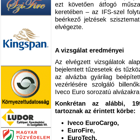
ezt követően átfogó műszak
keretében – az IFS-szel folyt
beérkező jelzések szisztemat
elvégezte.
A vizsgálat eredményei
Az elvégzett vizsgálatok ala
bejelentett tűzesetek és tűzk
az alvázba gyárilag beépítet
vezérlésére szolgáló billenő
Iveco Euro sorozatú alvázakra
Konkrétan az alábbi, 19
tartoznak az érintett körbe:
Iveco EuroCargo,
EuroFire,
EuroTech,