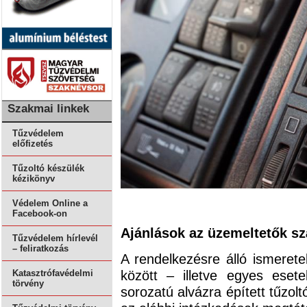
Szakmai linkek
Tűzvédelem
előfizetés
Tűzoltó készülék
kézikönyv
Védelem Online a
Facebook-on
Ajánlások az üzemeltetők s
Tűzvédelem hírlevél
– feliratkozás
A rendelkezésre álló ismeret
között – illetve egyes eset
Katasztrófavédelmi
törvény
sorozatú alvázra épített tűzo