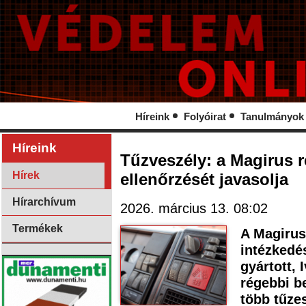
Híreink
Folyóirat
Tanulmányok
Híreink
Tűzveszély: a Magirus 
Hírek
ellenőrzését javasolja
Hírarchívum
2026. március 13. 08:02
Termékek
A Magirus
intézkedé
gyártott, 
régebbi b
több tűzes