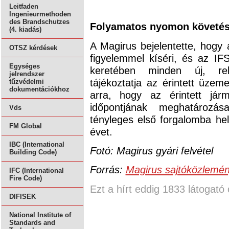
Leitfaden
Ingenieurmethoden
des Brandschutzes
Folyamatos nyomon követé
(4. kiadás)
A Magirus bejelentette, hogy 
OTSZ kérdések
figyelemmel kíséri, és az IF
Egységes
keretében minden új, rel
jelrendszer
tájékoztatja az érintett üzeme
tűzvédelmi
dokumentációkhoz
arra, hogy az érintett jár
időpontjának meghatározá
Vds
tényleges első forgalomba he
FM Global
évet.
IBC (International
Fotó: Magirus gyári felvétel
Building Code)
Forrás:
Magirus sajtóközlemé
IFC (International
Fire Code)
Ezt a hírt eddig 1833 látogató 
DIFISEK
National Institute of
Standards and