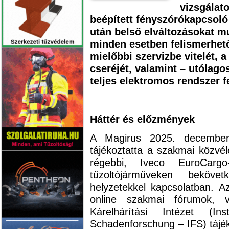
vizsgálato
beépített fényszórókapcsoló
után belső elváltozásokat m
minden esetben felismerhető
mielőbbi szervizbe vitelét, 
cseréjét, valamint – utólago
teljes elektromos rendszer fe
Háttér és előzmények
A Magirus 2025. december 
tájékoztatta a szakmai közvéle
régebbi, Iveco EuroCargo-,
tűzoltójárműveken bekövet
helyzetekkel kapcsolatban. 
online szakmai fórumok, v
Kárelhárítási Intézet (I
Schadenforschung – IFS) tájéko