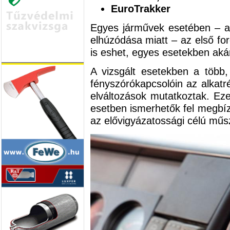
EuroTrakker
Egyes járművek esetében – a 
elhúzódása miatt – az első fo
is eshet, egyes esetekben aká
A vizsgált esetekben a több
fényszórókapcsolóin az alkatr
elváltozások mutatkoztak. Ez
esetben ismerhetők fel megbíz
az elővigyázatossági célú műsz