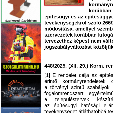
kormányre
korábban 
építésügyi és az építésüggy
tevékenységekről szóló 266/2
módosítása, amellyel szemb
szervezetek korábban kifogás
tervezethez képest nem vált
jogszabályváltozást közöljük
448/2025. (XII. 29.) Korm. re
[1] E rendelet célja az építés
érintő kormányrendeletek 
a törvényi szintű szabályok v
fogalomrendszert egyértelm
a településtervek készít
az építésügyi hatósági eljár
tevékenységet átláthatóbbá tes