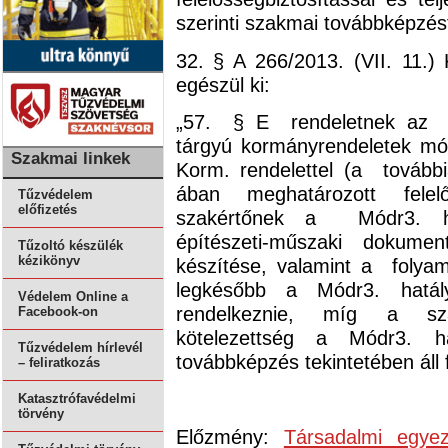
szerinti szakmai továbbképzés
32. § A 266/2013. (VII. 11.)
egészül ki:
„57. § E rendeletnek az eg
tárgyú kormányrendeletek mód
Szakmai linkek
Korm. rendelettel (a tovább
ában meghatározott felel
Tűzvédelem
előfizetés
szakértőnek a Módr3. hat
építészeti-műszaki dokumen
Tűzoltó készülék
kézikönyv
készítése, valamint a folyam
legkésőbb a Módr3. hatály
Védelem Online a
rendelkeznie, míg a sza
Facebook-on
kötelezettség a Módr3. ha
Tűzvédelem hírlevél
továbbképzés tekintetében áll 
– feliratkozás
Katasztrófavédelmi
törvény
Előzmény:
Társadalmi egyez