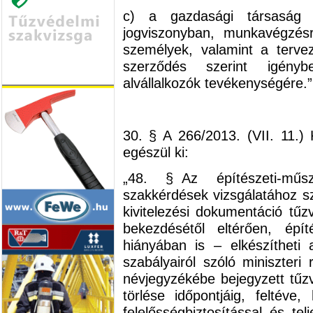
c) a gazdasági társaság 
jogviszonyban, munkavégzésr
személyek, valamint a tervez
szerződés szerint igény
alvállalkozók tevékenységére.”
30. § A 266/2013. (VII. 11.)
egészül ki:
„48. § Az építészeti-műsz
szakkérdések vizsgálatához s
kivitelezési dokumentáció t
bekezdésétől eltérően, épít
hiányában is – elkészítheti
szabályairól szóló miniszteri 
névjegyzékébe bejegyzett tűz
törlése időpontjáig, feltéve
felelősségbiztosítással és te