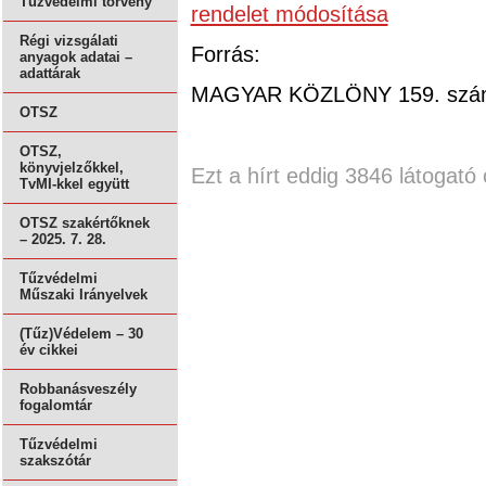
Tűzvédelmi törvény
rendelet módosítása
Régi vizsgálati
Forrás:
anyagok adatai –
adattárak
MAGYAR KÖZLÖNY 159. szám
OTSZ
OTSZ,
könyvjelzőkkel,
Ezt a hírt eddig 3846 látogató 
TvMI-kkel együtt
OTSZ szakértőknek
– 2025. 7. 28.
Tűzvédelmi
Műszaki Irányelvek
(Tűz)Védelem – 30
év cikkei
Robbanásveszély
fogalomtár
Tűzvédelmi
szakszótár