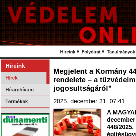
Híreink
Folyóirat
Tanulmányok
Híreink
Megjelent a Kormány 448
Hírek
rendelete – a tűzvédelm
jogosultságáról”
Hírarchívum
2025. december 31. 07:41
Termékek
A MAGYAR
december 
448/2025. 
építésügyi