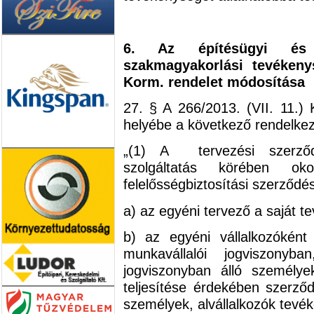
6. Az építésügyi és 
szakmagyakorlási tevékenys
Korm. rendelet módosítása
27. § A 266/2013. (VII. 11.)
helyébe a következő rendelkez
„(1) A tervezési szerződé
szolgáltatás körében ok
felelősségbiztosítási szerződés
a) az egyéni tervező a saját t
b) az egyéni vállalkozókén
munkavállalói jogviszonyb
jogviszonyban álló személye
teljesítése érdekében szerző
személyek, alvállalkozók tevé