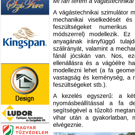
Mi fán terem a vágástechnikai 
A vágástechnikai szimulátor 
mechanikai viselkedését és
feszültségeket numerikus
módszerrel) modellezik. Ez
anyagának irányfüggő tulaj
szálirányát, valamint a mechan
fánál jócskán van. Nos, e
ellenállásra és a vágóélre h
modellezni lehet (a fa geometr
vastagság és keménység, a m
feszültségeket stb.).
A kezelés egyszerű: a két
nyomásbeállítással a fa d
segítségével a tűzoltó megtan
vihar után a gyakorlatban, m
elvégeznie.