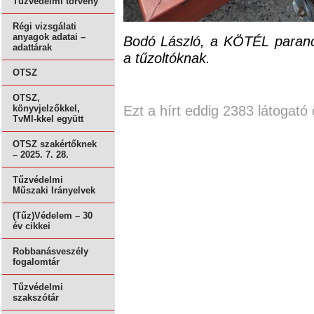
Tűzvédelmi törvény
Régi vizsgálati
anyagok adatai –
Bodó László, a KÖTÉL parancs
adattárak
a tűzoltóknak.
OTSZ
OTSZ,
Ezt a hírt eddig 2383 látogató 
könyvjelzőkkel,
TvMI-kkel együtt
OTSZ szakértőknek
– 2025. 7. 28.
Tűzvédelmi
Műszaki Irányelvek
(Tűz)Védelem – 30
év cikkei
Robbanásveszély
fogalomtár
Tűzvédelmi
szakszótár