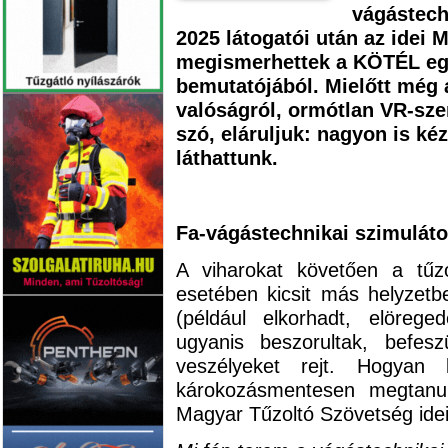
vágástech
2025 látogatói után az idei 
megismerhettek a KÖTÉL eg
bemutatójából. Mielőtt még 
valóságról, ormótlan VR-szem
szó, eláruljuk: nagyon is ké
láthattunk.
Fa-vágástechnikai szimuláto
A viharokat követően a tűz
esetében kicsit más helyzetb
(például elkorhadt, elörege
ugyanis beszorultak, befes
veszélyeket rejt. Hogyan
károkozásmentesen megtanu
Magyar Tűzoltó Szövetség idei