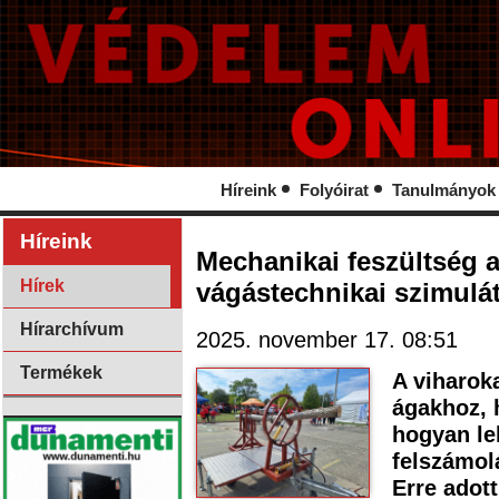
Híreink
Folyóirat
Tanulmányok
Híreink
Mechanikai feszültség al
Hírek
vágástechnikai szimulá
Hírarchívum
2025. november 17. 08:51
Termékek
A viharoka
ágakhoz, h
hogyan le
felszámol
Erre adott