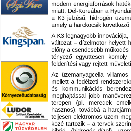
modern energiaforrások haté
miatt. Dél-Koreában a Hyundai
a K3 jelzésű, hidrogén üzema
amely a harckocsik következő g
A K3 legnagyobb innovációja, 
változat – dízelmotor helyett
előny a csendesebb működés é
tényező együttesen komoly ta
felderítési vagy rejtett művelet
Az üzemanyagcella villamos
mellett a fedélzeti rendszere
és kommunikációs berendezé
meghajtással jobb manőverez
terepen (pl. meredek eme
hasznos), továbbá a harcjárm
teljesen elektromos üzem mego
közé tartozik – a tervek szeri
hibrid (hidrogén-dízel) üz