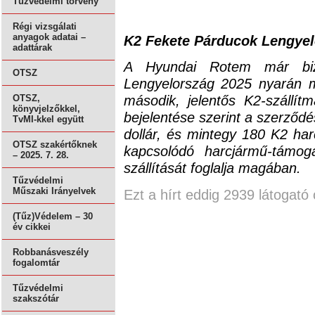
Tűzvédelmi törvény
Régi vizsgálati
anyagok adatai –
K2 Fekete Párducok Lengye
adattárak
A Hyundai Rotem már bizon
OTSZ
Lengyelország 2025 nyarán m
második, jelentős K2-szállítm
OTSZ,
könyvjelzőkkel,
bejelentése szerint a szerződés
TvMI-kkel együtt
dollár, és mintegy 180 K2 har
OTSZ szakértőknek
kapcsolódó harcjármű-támog
– 2025. 7. 28.
szállítását foglalja magában.
Tűzvédelmi
Műszaki Irányelvek
Ezt a hírt eddig 2939 látogató 
(Tűz)Védelem – 30
év cikkei
Robbanásveszély
fogalomtár
Tűzvédelmi
szakszótár