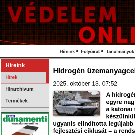
Híreink
Folyóirat
Tanulmányok
Híreink
Hidrogén üzemanyagcell
Hírek
2025. október 13. 07:52
Hírarchívum
A hidrogé
Termékek
egyre nag
a katonai 
készülniü
ugyanis elindította legújabb
fejlesztési ciklusát – a rend