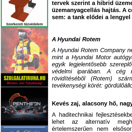
tervek szerint a hibrid üzeme
üzemanyagcellás hajtás. A c
sem: a tank elődei a lengyel
A Hyundai Rotem
A Hyundai Rotem Company ne
mint a Hyundai Motor autógyá
egyik legjelentősebb szerepl
védelmi iparában. A cég 
rövidítéséből (Rotem) szár
tevékenységi körét: gördülőál
Kevés zaj, alacsony hő, nag
A haditechnikai fejlesztések
lehet az alternatív megh
értelemszerűen nem elsőso