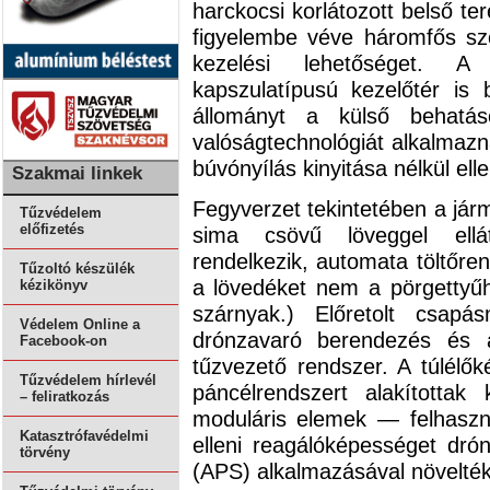
harckocsi korlátozott belső te
figyelembe véve háromfős sz
kezelési lehetőséget. A
kapszulatípusú kezelőtér is
állományt a külső behatáso
valóságtechnológiát alkalmazn
búvónyílás kinyitása nélkül ell
Szakmai linkek
Fegyverzet tekintetében a járm
Tűzvédelem
előfizetés
sima csövű löveggel ellát
rendelkezik, automata töltőren
Tűzoltó készülék
a lövedéket nem a pörgettyűhat
kézikönyv
szárnyak.) Előretolt csap
Védelem Online a
drónzavaró berendezés és a
Facebook-on
tűzvezető rendszer. A túlélő
Tűzvédelem hírlevél
páncélrendszert alakította
– feliratkozás
moduláris elemek — felhaszn
Katasztrófavédelmi
elleni reagálóképességet dró
törvény
(APS) alkalmazásával növelték