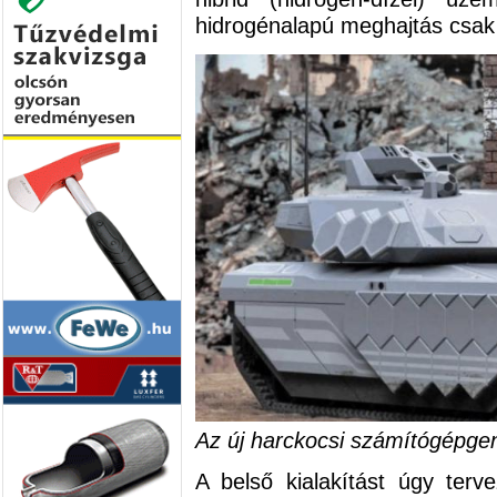
hidrogénalapú meghajtás csak 
Az új harckocsi számítógépgen
A belső kialakítást úgy terv