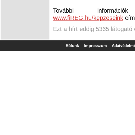
További informá
www.fiREG.hu/kepzeseink
címe
Ezt a hírt eddig 5365 látogató 
Rólunk
Impresszum
Adatvédelmi 