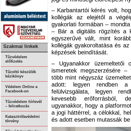
– Karbantartói kérés volt, ho
kollégák az elejétől a végé
gyakorlati formában – mondta 
– Bár a digitális rögzítés 
egyszerűvé vált, mint koráb
kollégák gyakoroltatása és a
Szakmai linkek
képzések beindítását.
Tűzvédelem
előfizetés
– Ugyanakkor üzemeltetői o
ismeretek megszerzésére – t
Tűzoltó készülék
több mint négyszáz üzemeltető
kézikönyv
adott: legyen rendben a 
Védelem Online a
felülvizsgálata, legyen re
Facebook-on
kevesebb erőforrásból, de
Tűzvédelem hírlevél
ugyanakkor, hogy a platformo
– feliratkozás
a jogi háttérrel, a célokkal, 
Katasztrófavédelmi
és adott esetben mutassák be 
törvény