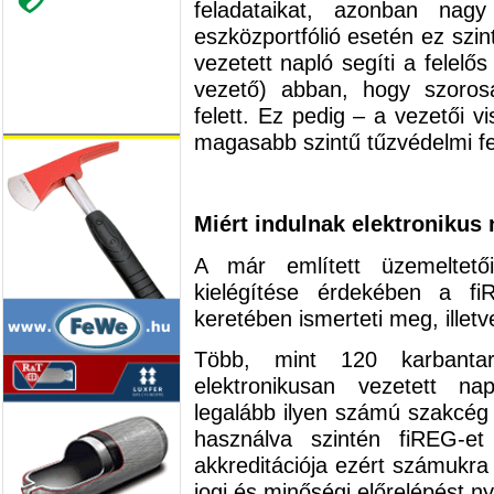
feladataikat, azonban nagy
eszközportfólió esetén ez szin
vezetett napló segíti a felel
vezető) abban, hogy szorosa
felett. Ez pedig – a vezetői 
magasabb szintű tűzvédelmi f
Miért indulnak elektronikus
A már említett üzemeltetői
kielégítése érdekében a fi
keretében ismerteti meg, illetv
Több, mint 120 karbantar
elektronikusan vezetett nap
legalább ilyen számú szakcég a
használva szintén fiREG-et
akkreditációja ezért számukr
jogi és minőségi előrelépést ny