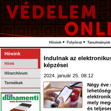
Híreink
Folyóirat
Tanulmányok
Híreink
Indulnak az elektroniku
Hírek
képzései
Hírarchívum
2024. január 25. 08:12
Termékek
Négy éve 
lehetőség
elektronik
mely mego
és teljes