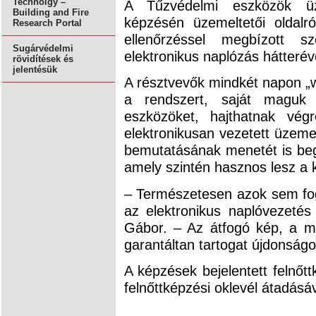
Technolgy –
A Tűzvédelmi eszközök üze
Building and Fire
képzésén üzemeltetői oldalr
Research Portal
ellenőrzéssel megbízott 
Sugárvédelmi
elektronikus naplózás hátteréve
rövidítések és
jelentésük
A résztvevők mindkét napon „w
a rendszert, saját maguk v
eszközöket, hajthatnak vég
elektronikusan vezetett üzeme
bemutatásának menetét is beg
amely szintén hasznos lesz a k
– Természetesen azok sem fog
az elektronikus naplóvezeté
Gábor. – Az átfogó kép, a mu
garantáltan tartogat újdonságo
A képzések bejelentett felnőt
felnőttképzési oklevél átadásá