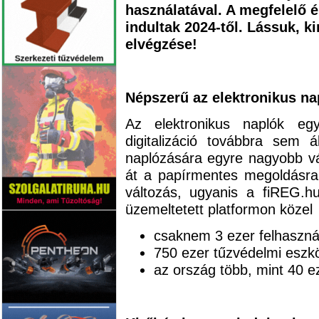
használatával. A megfelelő 
indultak 2024-től. Lássuk, k
elvégzése!
Népszerű az elektronikus na
Az elektronikus naplók eg
digitalizáció továbbra sem 
naplózására egyre nagyobb vá
át a papírmentes megoldásra
változás, ugyanis a fiREG.hu
üzemeltetett platformon közel
csaknem 3 ezer felhaszn
750 ezer tűzvédelmi eszkö
az ország több, mint 40 e