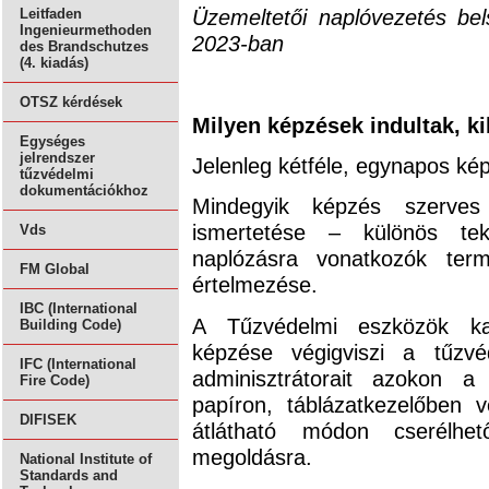
Üzemeltetői naplóvezetés bel
Leitfaden
Ingenieurmethoden
2023-ban
des Brandschutzes
(4. kiadás)
OTSZ kérdések
Milyen képzések indultak, ki
Egységes
jelrendszer
Jelenleg kétféle, egynapos kép
tűzvédelmi
dokumentációkhoz
Mindegyik képzés szerves
ismertetése – különös teki
Vds
naplózásra vonatkozók ter
FM Global
értelmezése.
IBC (International
A Tűzvédelmi eszközök kar
Building Code)
képzése végigviszi a tűzvéd
IFC (International
adminisztrátorait azokon a
Fire Code)
papíron, táblázatkezelőben 
DIFISEK
átlátható módon cserélhe
megoldásra.
National Institute of
Standards and