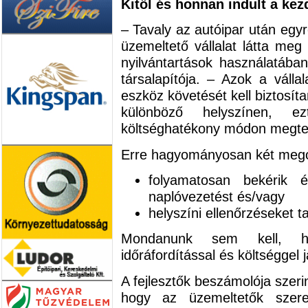
Kitől és honnan indult a k
– Tavaly az autóipar után egyr
üzemeltető vállalat látta meg 
nyilvántartások használatába
társalapítója. – Azok a válla
eszköz követését kell biztosíta
különböző helyszínen, e
költséghatékony módon megte
Erre hagyományosan két megol
folyamatosan bekérik 
naplóvezetést és/vagy
helyszíni ellenőrzéseket t
Mondanunk sem kell, ho
időráfordítással és költséggel j
A fejlesztők beszámolója szeri
hogy az üzemeltetők szere