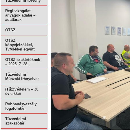
Tűzvédelmi törvény
Régi vizsgálati
anyagok adatai –
adattárak
OTSZ
OTSZ,
könyvjelzőkkel,
TvMI-kkel együtt
OTSZ szakértőknek
– 2025. 7. 28.
Tűzvédelmi
Műszaki Irányelvek
(Tűz)Védelem – 30
év cikkei
Robbanásveszély
fogalomtár
Tűzvédelmi
szakszótár