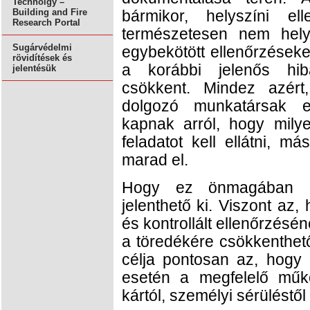
Technolgy –
Building and Fire
bármikor, helyszíni el
Research Portal
természetesen nem helye
Sugárvédelmi
egybekötött ellenőrzések
rövidítések és
a korábbi jelenős hib
jelentésük
csökkent. Mindez azért,
dolgozó munkatársak eg
kapnak arról, hogy mily
feladatot kell ellátni, 
marad el.
Hogy ez önmagában nö
jelenthető ki. Viszont az
és kontrollált ellenőrzés
a töredékére csökkenthető
célja pontosan az, hogy
esetén a megfelelő műkö
kártól, személyi sérüléstől