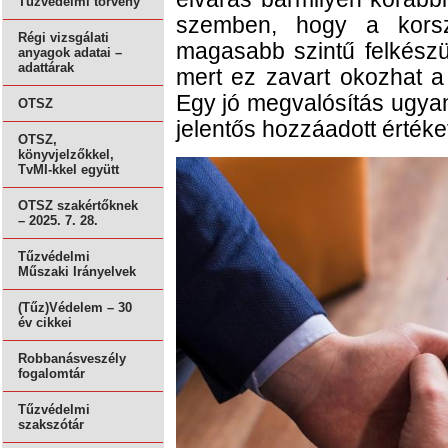
Tűzvédelmi törvény
szemben, hogy a korsz
Régi vizsgálati
magasabb szintű felkészült
anyagok adatai –
adattárak
mert ez zavart okozhat a 
Egy jó megvalósítás ugya
OTSZ
jelentős hozzáadott értéke
OTSZ,
könyvjelzőkkel,
TvMI-kkel együtt
OTSZ szakértőknek
– 2025. 7. 28.
Tűzvédelmi
Műszaki Irányelvek
(Tűz)Védelem – 30
év cikkei
Robbanásveszély
fogalomtár
Tűzvédelmi
szakszótár