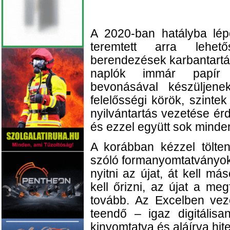
A 2020-ban hatályba lé
teremtett arra lehe
berendezések karbantartá
naplók immár papír 
bevonásával készüljene
felelősségi körök, szinte
nyilvántartás vezetése é
és ezzel együtt sok minde
A korábban kézzel tölte
szóló formanyomtatványok ú
nyitni az újat, át kell má
kell őrizni, az újat a meg
tovább. Az Excelben veze
teendő – igaz digitálisa
kinyomtatva és aláírva hit