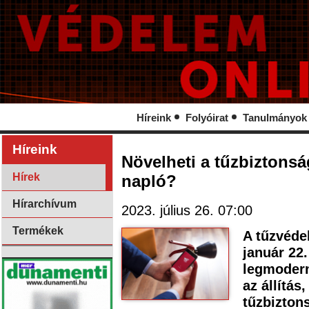
Híreink
Folyóirat
Tanulmányok
Híreink
Növelheti a tűzbiztonsá
Hírek
napló?
Hírarchívum
2023. július 26. 07:00
Termékek
A tűzvéde
január 22.
legmodern
az állítás
tűzbiztons