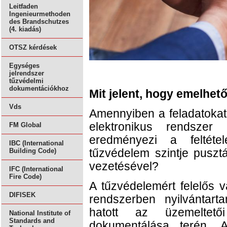
Leitfaden
Ingenieurmethoden
des Brandschutzes
(4. kiadás)
OTSZ kérdések
Egységes
jelrendszer
tűzvédelmi
dokumentációkhoz
Mit jelent, hogy emelhető
Vds
Amennyiben a feladatokat
elektronikus rendszer
FM Global
eredményezi a feltétel
IBC (International
tűzvédelem szintje pusztá
Building Code)
vezetésével?
IFC (International
Fire Code)
A tűzvédelemért felelős vá
DIFISEK
rendszerben nyilvántar
hatott az üzemeltető
National Institute of
Standards and
dokumentálása terén. A