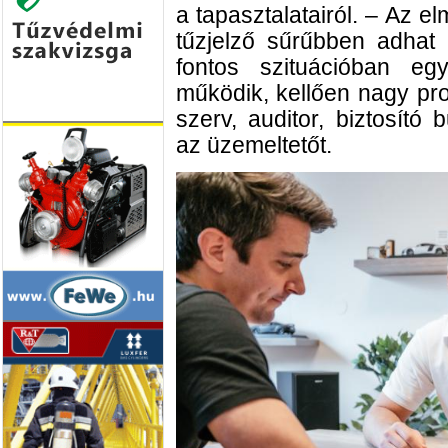
a tapasztalatairól. – Az 
tűzjelző sűrűbben adhat t
fontos szituációban e
működik, kellően nagy prob
szerv, auditor, biztosít
az üzemeltetőt.