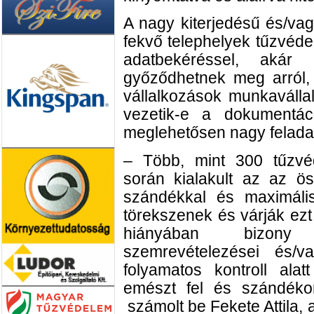
A nagy kiterjedésű és/vag
fekvő telephelyek tűzvéde
adatbekéréssel, akár s
győződhetnek meg arról,
vállalkozások munkaválla
vezetik-e a dokumentác
meglehetősen nagy feladat 
– Több, mint 300 tűzvéde
során kialakult az az ö
szándékkal és maximális
törekszenek és várják ezt 
hiányában bizony 
szemrevételezései és/v
folyamatos kontroll alatt
emészt fel és szándéko
számolt be Fekete Attila, a