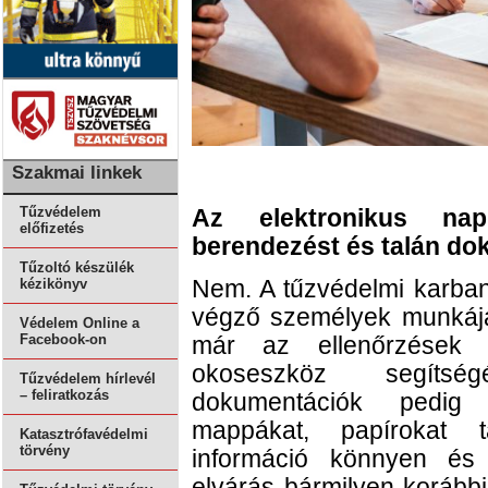
Szakmai linkek
Tűzvédelem
Az elektronikus nap
előfizetés
berendezést és talán do
Tűzoltó készülék
Nem. A tűzvédelmi karbant
kézikönyv
végző személyek munkájá
Védelem Online a
Facebook-on
már az ellenőrzések r
okoseszköz segítsé
Tűzvédelem hírlevél
– feliratkozás
dokumentációk pedig 
mappákat, papírokat t
Katasztrófavédelmi
törvény
információ könnyen és 
elvárás bármilyen korább