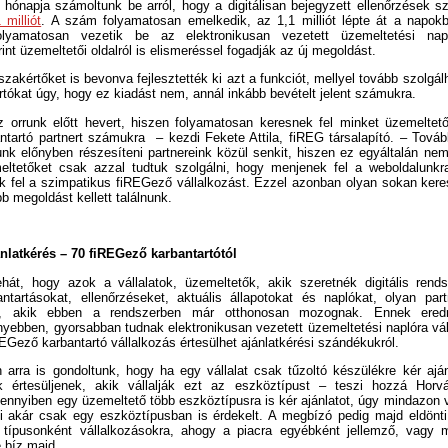
1 hónapja számoltunk be arról, hogy a digitálisan bejegyzett ellenőrzések
milliót
. A szám folyamatosan emelkedik, az 1,1 milliót lépte át a napokb
olyamatosan vezetik be az elektronikusan vezetett üzemeltetési napló
nt üzemeltetői oldalról is elismeréssel fogadják az új megoldást.
szakértőket is bevonva fejlesztették ki azt a funkciót, mellyel tovább szolgálh
rtókat úgy, hogy ez kiadást nem, annál inkább bevételt jelent számukra.
 orrunk előtt hevert, hiszen folyamatosan keresnek fel minket üzemeltető
ntartó partnert számukra – kezdi Fekete Attila, fiREG társalapító. – Továb
k előnyben részesíteni partnereink közül senkit, hiszen ez egyáltalán nem
eltetőket csak azzal tudtuk szolgálni, hogy menjenek fel a weboldalunk
ék fel a szimpatikus fiREGező vállalkozást. Ezzel azonban olyan sokan ker
b megoldást kellett találnunk.
nlatkérés – 70 fiREGező karbantartótól
ehát, hogy azok a vállalatok, üzemeltetők, akik szeretnék digitális rend
ntartásokat, ellenőrzéseket, aktuális állapotokat és naplókat, olyan part
ak, akik ebben a rendszerben már otthonosan mozognak. Ennek ere
yebben, gyorsabban tudnak elektronikusan vezetett üzemeltetési naplóra vál
REGező karbantartó vállalkozás értesülhet ajánlatkérési szándékukról.
arra is gondoltunk, hogy ha egy vállalat csak tűzoltó készülékre kér aján
 értesüljenek, akik vállalják ezt az eszköztípust – teszi hozzá Horv
mennyiben egy üzemeltető több eszköztípusra is kér ajánlatot, úgy mindazon v
i akár csak egy eszköztípusban is érdekelt. A megbízó pedig majd eldönti,
t típusonként vállalkozásokra, ahogy a piacra egyébként jellemző, vagy 
e bíz majd.