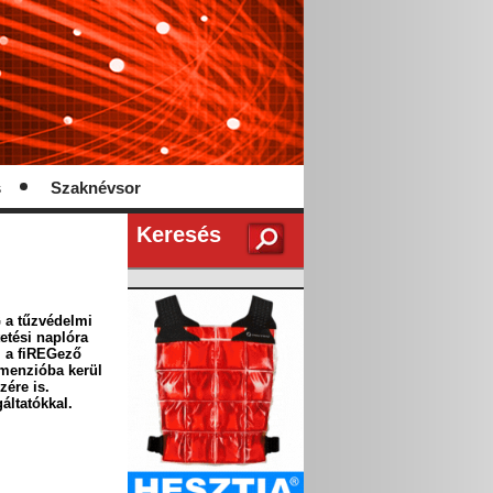
s
Szaknévsor
Keresés
s
 a tűzvédelmi
etési naplóra
el a fiREGező
imenzióba kerül
zére is.
áltatókkal.