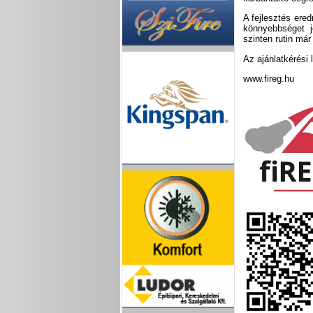
A fejlesztés er
könnyebbséget j
szinten rutin már
Az ajánlatkérési
www.fireg.hu