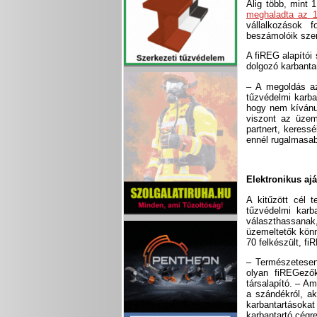
Alig több, mint 
meghaladta az 1 
vállalkozások f
beszámolóik szeri
A fiREG alapítói 
dolgozó karbanta
– A megoldás az
tűzvédelmi karba
hogy nem kívánun
viszont az üzem
partnert, keress
ennél rugalmasab
Elektronikus ajá
A kitűzött cél t
tűzvédelmi karba
választhassan
üzemeltetők könn
70 felkészült, fi
– Természetesen 
olyan fiREGezők
társalapító. – A
a szándékról, ak
karbantartásoka
karbantartó cégr