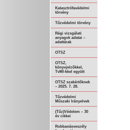
Katasztrófavédelmi
törvény
Tűzvédelmi törvény
Régi vizsgálati
anyagok adatai –
adattárak
OTSZ
OTSZ,
könyvjelzőkkel,
TvMI-kkel együtt
OTSZ szakértőknek
– 2025. 7. 28.
Tűzvédelmi
Műszaki Irányelvek
(Tűz)Védelem – 30
év cikkei
Robbanásveszély