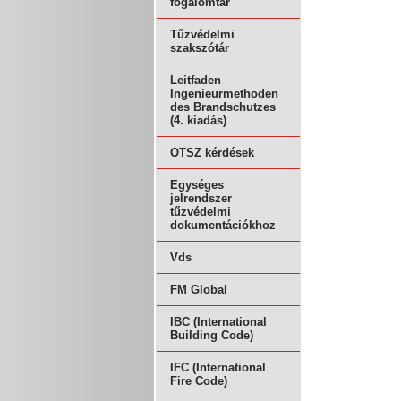
fogalomtár
Tűzvédelmi
szakszótár
Leitfaden
Ingenieurmethoden
des Brandschutzes
(4. kiadás)
OTSZ kérdések
Egységes
jelrendszer
tűzvédelmi
dokumentációkhoz
Vds
FM Global
IBC (International
Building Code)
IFC (International
Fire Code)