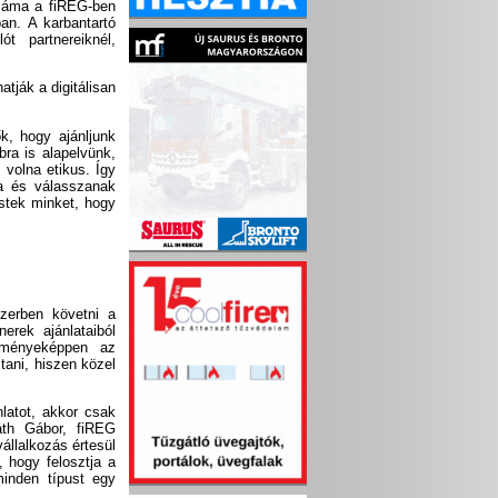
 száma a fiREG-ben
an. A karbantartó
t partnereiknél,
atják a digitálisan
k, hogy ajánljunk
bra is alapelvünk,
 volna etikus. Így
ra és válasszanak
estek minket, hogy
szerben követni a
nerek ajánlataiból
dményeképpen az
tani, hiszen közel
latot, akkor csak
áth Gábor, fiREG
állalkozás értesül
 hogy felosztja a
minden típust egy