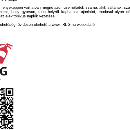
edményeképpen várhatóan megnő azon üzemeltetők száma, akik váltanak, sz
elent, hogy gyorsan, több helyről kaphatnak ajánlatot, ráadásul olyan cé
 az elektronikus naplók vezetése.
 lehetőség rövidesen elérhető a www.fiREG.hu weboldalról.