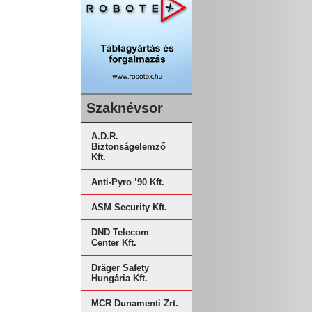
Szaknévsor
A.D.R.
Biztonságelemző
Kft.
Anti-Pyro ’90 Kft.
ASM Security Kft.
DND Telecom
Center Kft.
Dräger Safety
Hungária Kft.
MCR Dunamenti Zrt.