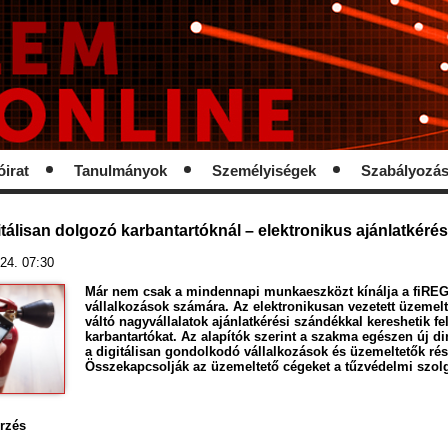
óirat
Tanulmányok
Személyiségek
Szabályozá
gitálisan dolgozó karbantartóknál – elektronikus ajánlatkéré
24. 07:30
Már nem csak a mindennapi munkaeszközt kínálja a fiREG
vállalkozások számára. Az elektronikusan vezetett üzemelt
váltó nagyvállalatok ajánlatkérési szándékkal kereshetik f
karbantartókat. Az alapítók szerint a szakma egészen új d
a digitálisan gondolkodó vállalkozások és üzemeltetők rés
Összekapcsolják az üzemeltető cégeket a tűzvédelmi szolg
őrzés