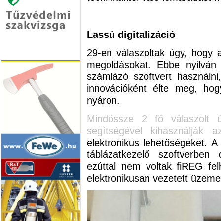
Lassú digitalizáció
29-en válaszoltak úgy, hogy a
megoldásokat. Ebbe nyilván 
számlázó szoftvert használni
innovációként élte meg, ho
nyáron.
Mindössze 2 fő válaszolt ú
segítségével kihasználják
elektronikus lehetőségeket. A
táblázatkezelő szoftverben
ezúttal nem voltak fiREG fe
elektronikusan vezetett üzemel