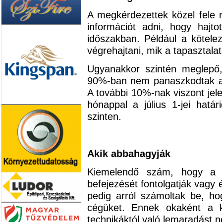
A megkérdezettek közel fele 
információt adni, hogy hajto
időszakban. Például a kötele
végrehajtani, mik a tapasztalat
Ugyanakkor szintén meglepő,
90%-ban nem panaszkodtak a 
A további 10%-nak viszont jel
hónappal a július 1-jei hatá
szinten.
Akik abbahagyják
Kiemelendő szám, hogy a 
befejezését fontolgatják vagy 
pedig arról számoltak be, ho
cégüket. Ennek okaként a k
technikáktól való lemaradást