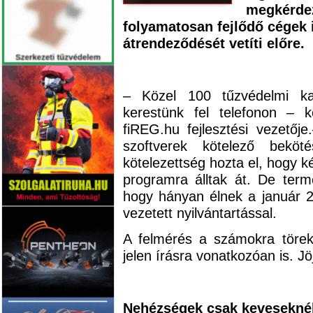
megkérdez
folyamatosan fejlődő cégek 
átrendeződését vetíti előre.
– Közel 100 tűzvédelmi karb
kerestünk fel telefonon – 
fiREG.hu fejlesztési vezetőj
szoftverek kötelező bek
kötelezettség hozta el, hogy 
programra álltak át. De term
hogy hányan élnek a január 2
vezetett nyilvántartással.
A felmérés a számokra töreke
jelen írásra vonatkozóan is. J
Nehézségek csak keveseknél