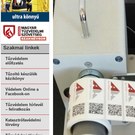
Szakmai linkek
Tűzvédelem
előfizetés
Tűzoltó készülék
kézikönyv
Védelem Online a
Facebook-on
Tűzvédelem hírlevél
– feliratkozás
Katasztrófavédelmi
törvény