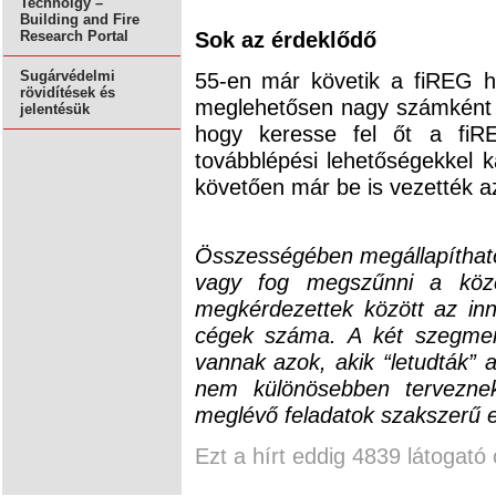
Technolgy –
Building and Fire
Sok az érdeklődő
Research Portal
55-en már követik a fiREG hí
Sugárvédelmi
rövidítések és
meglehetősen nagy számként ér
jelentésük
hogy keresse fel őt a fiRE
továbblépési lehetőségekkel k
követően már be is vezették az
Összességében megállapíthat
vagy fog megszűnni a köze
megkérdezettek között az inno
cégek száma. A két szegmen
vannak azok, akik “letudták” 
nem különösebben terveznek
meglévő feladatok szakszerű el
Ezt a hírt eddig 4839 látogató 