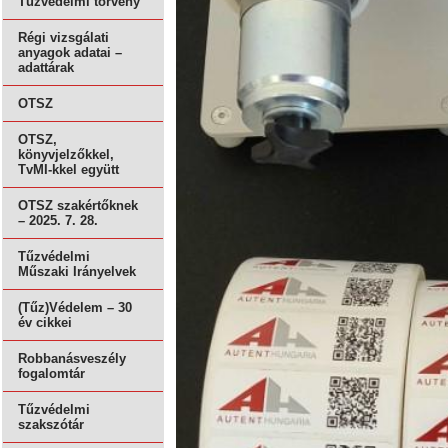
Tűzvédelmi törvény
Régi vizsgálati
anyagok adatai –
adattárak
OTSZ
OTSZ,
könyvjelzőkkel,
TvMI-kkel együtt
OTSZ szakértőknek
– 2025. 7. 28.
Tűzvédelmi
Műszaki Irányelvek
(Tűz)Védelem – 30
év cikkei
Robbanásveszély
fogalomtár
Tűzvédelmi
szakszótár