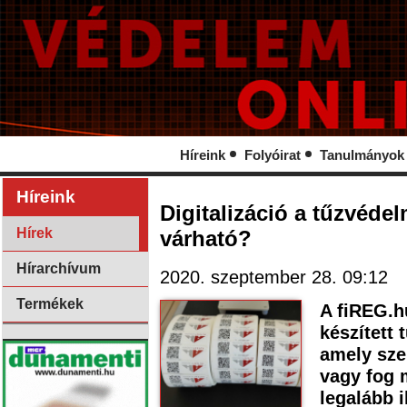
Híreink
Folyóirat
Tanulmányok
Híreink
Digitalizáció a tűzvéde
Hírek
várható?
Hírarchívum
2020. szeptember 28. 09:12
Termékek
A fiREG.h
készített 
amely sze
vagy fog 
legalább 