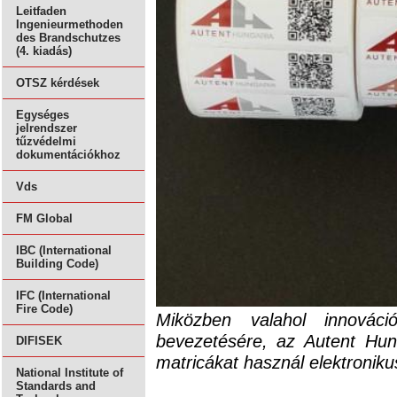
Leitfaden
Ingenieurmethoden
des Brandschutzes
(4. kiadás)
OTSZ kérdések
Egységes
jelrendszer
tűzvédelmi
dokumentációkhoz
Vds
FM Global
IBC (International
Building Code)
IFC (International
Fire Code)
Miközben valahol innováci
bevezetésére, az Autent Hung
DIFISEK
matricákat használ elektroniku
National Institute of
Standards and