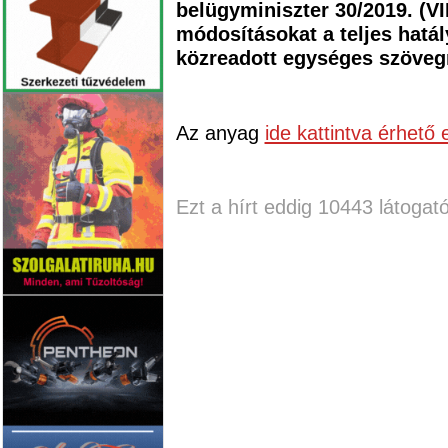
belügyminiszter 30/2019. (VI
módosításokat a teljes hatá
közreadott egységes szövegre
Az anyag
ide kattintva érhető e
Ezt a hírt eddig 10443 látogató