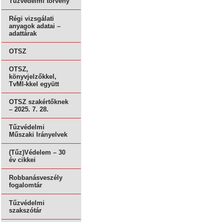
Tűzvédelmi törvény
Régi vizsgálati
anyagok adatai –
adattárak
OTSZ
OTSZ,
könyvjelzőkkel,
TvMI-kkel együtt
OTSZ szakértőknek
– 2025. 7. 28.
Tűzvédelmi
Műszaki Irányelvek
(Tűz)Védelem – 30
év cikkei
Robbanásveszély
fogalomtár
Tűzvédelmi
szakszótár