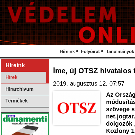
Híreink
Folyóirat
Tanulmányok
Híreink
Íme, új OTSZ hivatalos 
Hírek
2019. augusztus 12. 07:57
Hírarchívum
Az Ország
Termékek
módosítás
szövege s
net.jogtar
dolgozók 
Közlöny 1