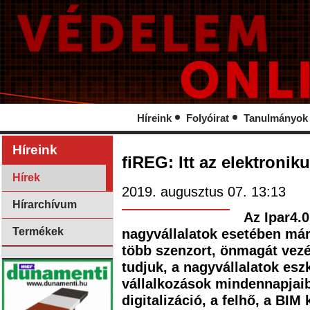
Híreink
Folyóirat
Tanulmányok
Híreink
fiREG: Itt az elektronik
Hírek
2019. augusztus 07. 13:13
Hírarchívum
Az Ipar4.0
Termékek
nagyvállalatok esetében már
több szenzort, önmagát vezé
tudjuk, a nagyvállalatok esz
vállalkozások mindennapjaiba
digitalizáció, a felhő, a BI