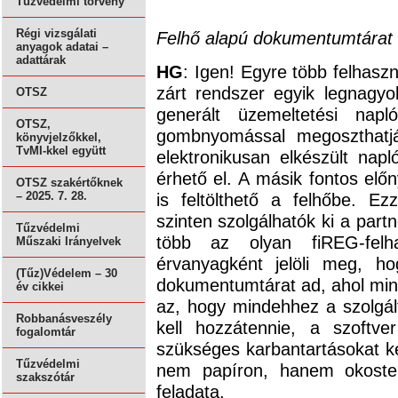
Tűzvédelmi törvény
Régi vizsgálati
Felhő alapú dokumentumtárat i
anyagok adatai –
adattárak
HG
: Igen! Egyre több felhasz
zárt rendszer egyik legnagy
OTSZ
generált üzemeltetési nap
OTSZ,
gombnyomással megoszthatj
könyvjelzőkkel,
TvMI-kkel együtt
elektronikusan elkészült nap
érhető el. A másik fontos el
OTSZ szakértőknek
is feltölthető a felhőbe. 
– 2025. 7. 28.
szinten szolgálhatók ki a par
Tűzvédelmi
több az olyan fiREG-felh
Műszaki Irányelvek
érvanyagként jelöli meg, ho
(Tűz)Védelem – 30
dokumentumtárat ad, ahol min
év cikkei
az, hogy mindehhez a szolgá
Robbanásveszély
kell hozzátennie, a szoftv
fogalomtár
szükséges karbantartásokat ke
Tűzvédelmi
nem papíron, hanem okostel
szakszótár
feladata.