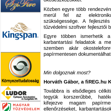
Közben egyre több rendezvény
merül fel az elektronik
szükségessége. A fejleszté
tűzvédelmi szoftver fejlesztői 
Egyre többen ismerhetik a
karbantartási feladatok a m
szemben akár okostelefonr
papírmentesen dokumentálható
Min dolgoznak most?
Horváth Gábor, a fiREG.hu Kf
Továbbra is elsődleges célki
tegyük korszerűbbé, haték
kifejezve magam papírme
ellenőrzéseket, karbantartáso