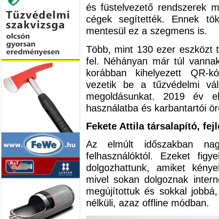
és füstelvezető rendszerek mo
cégek segítették. Ennek töké
mentesül ez a szegmens is.
Több, mint 130 ezer eszközt ta
fel. Néhányan már túl vannak
korábban kihelyezett QR-k
vezetik be a tűzvédelmi vál
megoldásunkat. 2019 év e
használatba és karbantartói ö
Fekete Attila társalapító, fej
Az elmúlt időszakban nag
felhasználóktól. Ezeket fig
dolgozhattunk, amiket kény
mivel sokan dolgoznak interne
megújítottuk és sokkal jobbá,
nélküli, azaz offline módban.