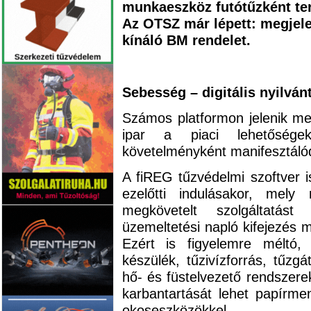
munkaeszköz futótűzként ter
Az OTSZ már lépett: megjele
kínáló BM rendelet.
Sebesség – digitális nyilván
Számos platformon jelenik me
ipar a piaci lehetősége
követelményként manifesztál
A fiREG tűzvédelmi szoftver i
ezelőtti indulásakor, mely
megkövetelt szolgáltatást
üzemeltetési napló kifejezés 
Ezért is figyelemre méltó
készülék, tűzivízforrás, tűzg
hő- és füstelvezető rendszerek
karbantartását lehet papírm
okoseszközökkel.