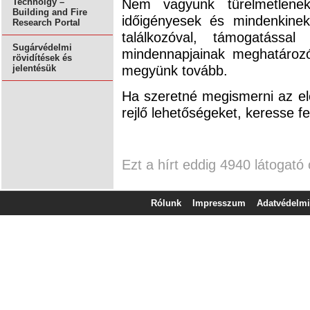
Nem vagyunk türelmetlenek
Technolgy –
Building and Fire
időigényesek és mindenkine
Research Portal
találkozóval, támogatással
Sugárvédelmi
mindennapjainak meghatároz
rövidítések és
megyünk tovább.
jelentésük
Ha szeretné megismerni az ele
rejlő lehetőségeket, keresse f
Ezt a hírt eddig 4940 látogató 
Rólunk
Impresszum
Adatvédelmi 