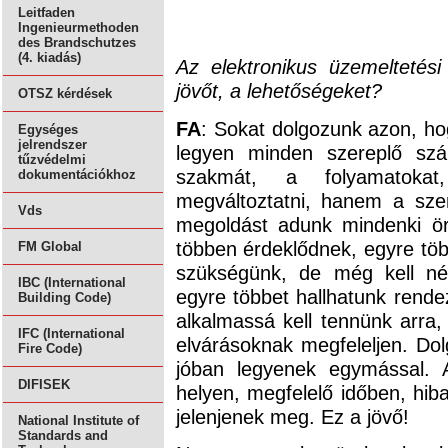
Leitfaden
Ingenieurmethoden
des Brandschutzes
(4. kiadás)
Az elektronikus üzemeltetési
jövőt, a lehetőségeket?
OTSZ kérdések
FA
: Sokat dolgozunk azon, h
Egységes
jelrendszer
legyen minden szereplő sz
tűzvédelmi
szakmát, a folyamatokat,
dokumentációkhoz
megváltoztatni, hanem a szer
Vds
megoldást adunk mindenki ör
többen érdeklődnek, egyre több
FM Global
szükségünk, de még kell né
IBC (International
egyre többet hallhatunk rende
Building Code)
alkalmassá kell tennünk arra
IFC (International
elvárásoknak megfeleljen. D
Fire Code)
jóban legyenek egymással. 
DIFISEK
helyen, megfelelő időben, hi
jelenjenek meg. Ez a jövő!
National Institute of
Standards and