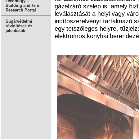
Technolgy –
gázelzáró szelep is, amely biz
Building and Fire
Research Portal
leválasztását a helyi vagy váro
indítószerelvényt tartalmazó sz
Sugárvédelmi
rövidítések és
egy tetszőleges helyre, tűzjel
jelentésük
elektromos konyhai berendezés