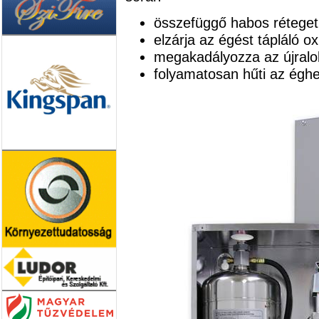
összefüggő habos réteget 
elzárja az égést tápláló ox
megakadályozza az újralo
folyamatosan hűti az éghe