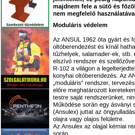
majdnem fele a sütő és főz
nem megfelelő használatáva
Moduláris védelem
Az ANSUL 1962 óta gyárt és fo
oltóberendezést és kínál hathat
tűzhelyek, salamader-ek, stb. é
elszívó rendszer és szellőzőv
R-102 a világon a legelterjedt
konyhai oltóberendezés. Az A
„moduláris” rendszer, tervezés
előre meghatározott kereteke
testre saját rendszerünket, ni
Működése során egy ásványi só
(Ansulex) juttat az öngyulladás
olajra vagy olajos felületre.
Az Ansulex az olajjal kémiai r
során