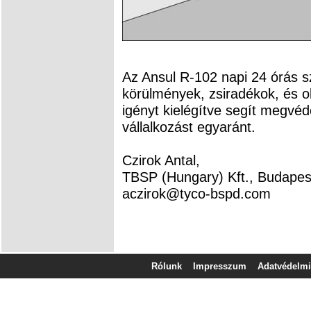
Az Ansul R-102 napi 24 órás sz
körülmények, zsiradékok, és olaj
igényt kielégítve segít megvéde
vállalkozást egyaránt.
Czirok Antal,
TBSP (Hungary) Kft., Budapes
aczirok@tyco-bspd.com
Rólunk
Impresszum
Adatvédelmi 