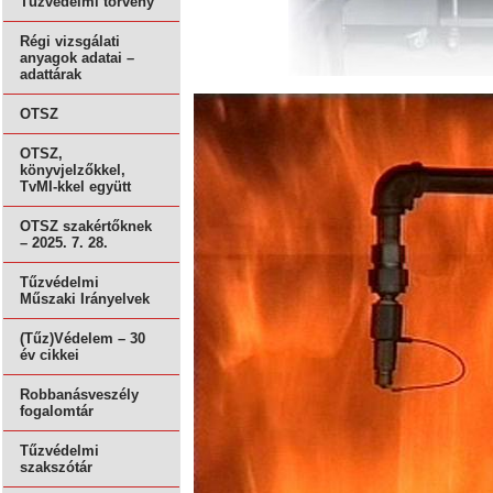
Tűzvédelmi törvény
Régi vizsgálati
anyagok adatai –
adattárak
OTSZ
OTSZ,
könyvjelzőkkel,
TvMI-kkel együtt
OTSZ szakértőknek
– 2025. 7. 28.
Tűzvédelmi
Műszaki Irányelvek
(Tűz)Védelem – 30
év cikkei
Robbanásveszély
fogalomtár
Tűzvédelmi
szakszótár