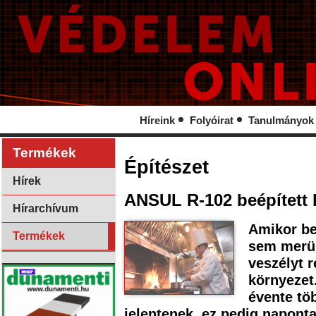
Híreink
Folyóirat
Tanulmányok
Termékek
Építészet
Hírek
ANSUL R-102 beépített 
Hírarchívum
Amikor be
Termékek
sem merül
veszélyt 
környezet
évente tö
jelentenek, ez pedig naponta