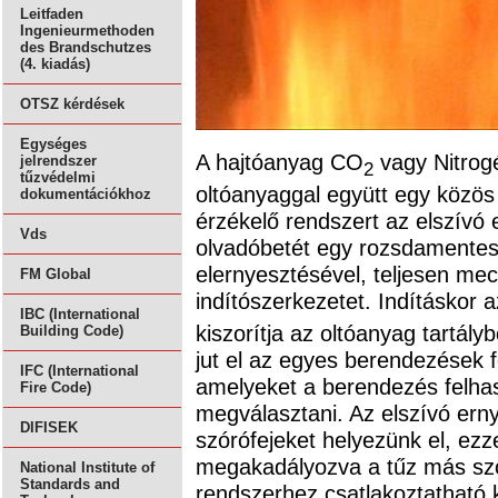
Leitfaden
Ingenieurmethoden
des Brandschutzes
(4. kiadás)
OTSZ kérdések
Egységes
A hajtóanyag CO
vagy Nitrogé
jelrendszer
2
tűzvédelmi
oltóanyaggal együtt egy közös
dokumentációkhoz
érzékelő rendszert az elszívó
Vds
olvadóbetét egy rozsdamentes 
elernyesztésével, teljesen m
FM Global
indítószerkezetet. Indításkor 
IBC (International
kiszorítja az oltóanyag tartály
Building Code)
jut el az egyes berendezések fö
IFC (International
amelyeket a berendezés felhas
Fire Code)
megválasztani. Az elszívó ern
DIFISEK
szórófejeket helyezünk el, ezzel
megakadályozva a tűz más szo
National Institute of
Standards and
rendszerhez csatlakoztatható 