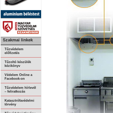
Szakmai linkek
Tűzvédelem
előfizetés
Tűzoltó készülék
kézikönyv
Védelem Online a
Facebook-on
Tűzvédelem hírlevél
– feliratkozás
Katasztrófavédelmi
törvény