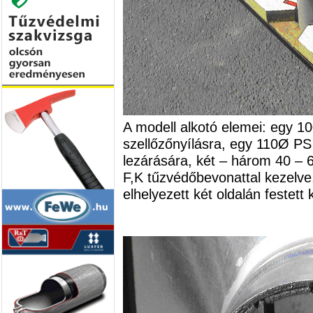
A modell alkotó elemei: egy 1
szellőzőnyílásra, egy 110Ø 
lezárására, két – három 40 – 
F,K tűzvédőbevonattal kezelve,
elhelyezett két oldalán festett