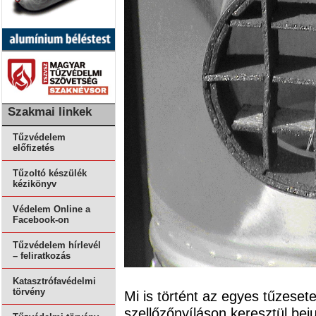
Szakmai linkek
Tűzvédelem
előfizetés
Tűzoltó készülék
kézikönyv
Védelem Online a
Facebook-on
Tűzvédelem hírlevél
– feliratkozás
Katasztrófavédelmi
törvény
Mi is történt az egyes tűzesete
szellőzőnyíláson keresztül bej