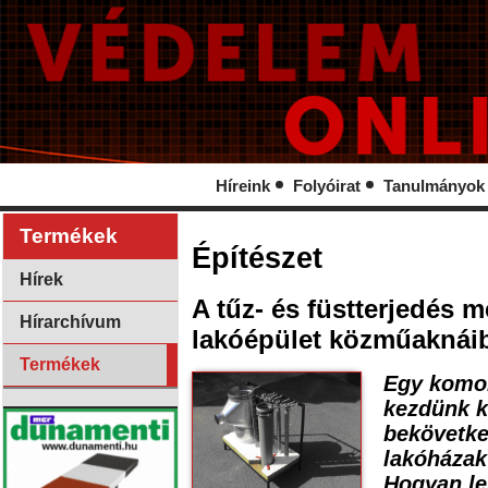
Híreink
Folyóirat
Tanulmányok
Termékek
Építészet
Hírek
A tűz- és füstterjedés
Hírarchívum
lakóépület közműaknái
Termékek
Egy komol
kezdünk k
bekövetkez
lakóházak
Hogyan le