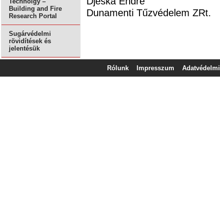
Djeska Endre
Technolgy –
Building and Fire
Dunamenti Tűzvédelem ZRt.
Research Portal
Sugárvédelmi
rövidítések és
jelentésük
Rólunk
Impresszum
Adatvédelmi 