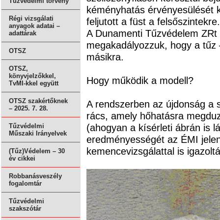
Tűzvédelmi törvény
kéményhatás érvényesülését k
Régi vizsgálati
feljutott a füst a felsőszintekre.
anyagok adatai –
A Dunamenti Tűzvédelem ZRt 
adattárak
megakadályozzuk, hogy a tűz – 
OTSZ
másikra.
OTSZ,
könyvjelzőkkel,
Hogy működik a modell?
TvMI-kkel együtt
OTSZ szakértőknek
A rendszerben az újdonság a s
– 2025. 7. 28.
rács, amely hőhatásra megduzza
(ahogyan a kísérleti ábrán is l
Tűzvédelmi
Műszaki Irányelvek
eredményességét az ÉMI jelen
kemencevizsgálattal is igazoltá
(Tűz)Védelem – 30
év cikkei
Robbanásveszély
fogalomtár
Tűzvédelmi
szakszótár