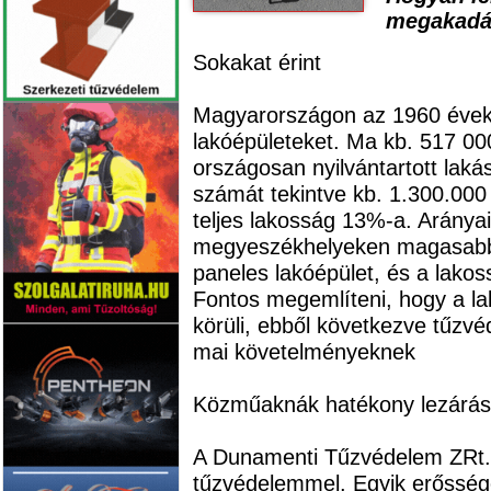
megakadá
Sokakat érint
Magyarországon az 1960 évektő
lakóépületeket. Ma kb. 517 000
országosan nyilvántartott lak
számát tekintve kb. 1.300.000 
teljes lakosság 13%-a. Arányai
megyeszékhelyeken magasabba
paneles lakóépület, és a lako
Fontos megemlíteni, hogy a l
körüli, ebből következve tűzv
mai követelményeknek
Közműaknák hatékony lezárá
A Dunamenti Tűzvédelem ZRt. 
tűzvédelemmel. Egyik erőssége