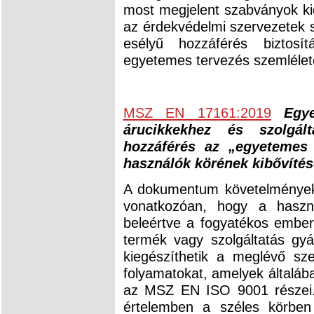
most megjelent szabványok ki
az érdekvédelmi szervezetek s
esélyű hozzáférés biztosí
egyetemes tervezés szemlélet
MSZ EN 17161:2019
Egy
árucikkekhez és szolgál
hozzáférés az „egyetemes 
használók körének kibővítés
A dokumentum követelmények
vonatkozóan, hogy a haszná
beleértve a fogyatékos ember
termék vagy szolgáltatás gyá
kiegészíthetik a meglévő sze
folyamatokat, amelyek általába
az MSZ EN ISO 9001 részei.
értelemben a széles körben 