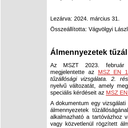
Lezárva: 2024. március 31.
Összeállította: Vágvölgyi Lász
Álmennyezetek tűzáll
Az MSZT 2023. február 1-
megjelentette az
MSZ EN 13
tűzállósági vizsgálata. 2. r
nyelvű változatát, amely me
speciális kérdéseit az
MSZ EN 
A dokumentum egy vizsgálati
álmennyezetek tűzállóságán
alkalmazható a tartóvázhoz 
vagy közvetlenül rögzített á