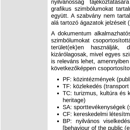
nyilvánosság tájékoztatásár
grafikus szimbólumokat tarta
együtt. A szabvány nem tarta
alá tartozó ágazatok jelzéseit (
A dokumentum alkalmazható
szimbólumokat csoportosított
terület(ek)en használják
kizárólagosak, mivel egyes s
is releváns lehet, amennyiben
következőképpen csoportosítot
PF: közintézmények (public 
TF: közlekedés (transport f
TC: turizmus, kultúra és k
heritage)
SA: sporttevékenységek (sp
CF: kereskedelmi létesítm
BP: nyilvános viselkedés
[behaviour of the public (e