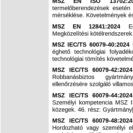
MSZ EN ISO 13702:
termelőberendezések esetén
mérséklése. Követelmények és 
MSZ EN 12841:2024
E
Megközelítési kötélrendszerek.
MSZ IEC/TS 60079-40:2024
éghető technológiai folyadé
technológiai tömítés követelmé
MSZ IEC/TS 60079-42:20
Robbanásbiztos gyártmány
ellenőrzésére szolgáló villamo
MSZ IEC/TS 60079-44:20
Személyi kompetencia MSZ 
közegek. 46. rész: Gyártmány[
MSZ IEC/TS 60079-48:20
Hordozható vagy személyi e