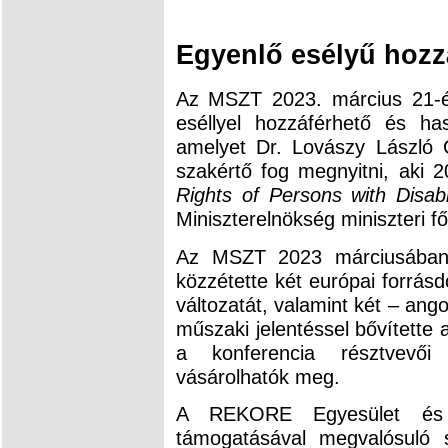
Egyenlő esélyű hozz
Az MSZT 2023. március 21-é
eséllyel hozzáférhető és ha
amelyet Dr. Lovászy László
szakértő fog megnyitni, aki 
Rights of Persons with Disabil
Miniszterelnökség miniszteri f
Az MSZT 2023 márciusában
közzétette két európai forr
változatát, valamint két – an
műszaki jelentéssel bővítette
a konferencia résztvevő
vásárolhatók meg.
A REKORE Egyesület és 
támogatásával megvalósuló