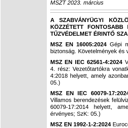
MSZT 2023. március
A SZABVÁNYÜGYI KÖZLÖ
KÖZZÉTETT FONTOSABB K
TŰZVÉDELMET ÉRINTŐ SZ
MSZ EN 16005:2024
Gépi mű
biztonság. Követelmények és v
MSZ EN IEC 62561-4:2024
Vi
4. rész: Vezetőtartókra von
4:2018 helyett, amely azonba
05.)
MSZ EN IEC 60079-17:202
Villamos berendezések felülv
60079-17:2014 helyett, a
érvényes; SzK: 05.)
MSZ EN 1992-1-2:2024
Euroco