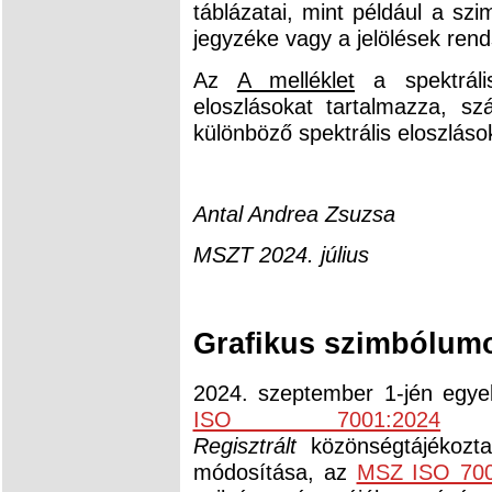
táblázatai, mint például a szi
jegyzéke vagy a jelölések ren
Az
A melléklet
a spektrális
eloszlásokat tartalmazza, sz
különböző spektrális eloszlás
Antal Andrea Zsuzsa
MSZT 2024. július
Grafikus szimbólum
2024. szeptember 1-jén egye
ISO 7001:2024
Regisztrált
közönségtájékoz
módosítása, az
MSZ ISO 700