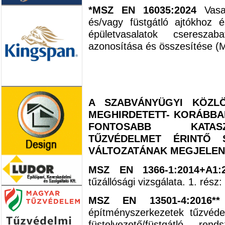
*MSZ EN 16035:2024
Vasal
és/vagy füstgátló ajtókhoz 
épületvasalatok csereszaba
azonosítása és összesítése (
A SZABVÁNYÜGYI KÖZLÖ
MEGHIRDETETT- KORÁBBAN
FONTOSABB KATASZ
TŰZVÉDELMET ÉRINTŐ 
VÁLTOZATÁNAK MEGJELEN
MSZ EN 1366-1:2014+A1:
tűzállósági vizsgálata. 1. rész
MSZ EN 13501-4:2016
építményszerkezetek tűzvéde
füstelvezető/füstgátló re