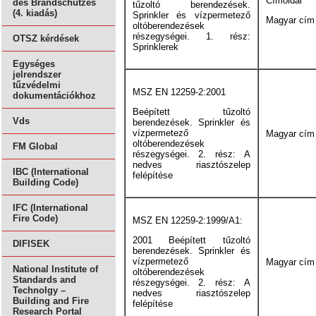
Címoldal
des Brandschutzes
tűzoltó berendezések.
(4. kiadás)
Sprinkler és vízpermetező
Magyar cím
oltóberendezések
részegységei. 1. rész:
OTSZ kérdések
Sprinklerek
Egységes
jelrendszer
tűzvédelmi
MSZ EN 12259-2:2001
dokumentációkhoz
Beépített tűzoltó
Vds
berendezések. Sprinkler és
vízpermetező
Magyar cím
oltóberendezések
FM Global
részegységei. 2. rész: A
nedves riasztószelep
IBC (International
felépítése
Building Code)
IFC (International
Fire Code)
MSZ EN 12259-2:1999/A1:
2001 Beépített tűzoltó
DIFISEK
berendezések. Sprinkler és
vízpermetező
Magyar cím
National Institute of
oltóberendezések
Standards and
részegységei. 2. rész: A
Technolgy –
nedves riasztószelep
Building and Fire
felépítése
Research Portal