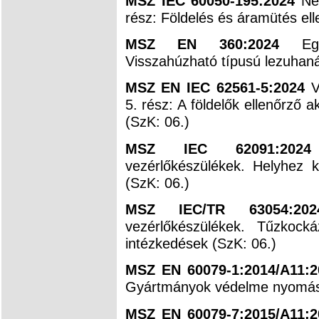
MSZ IEC 60050-195:2024
Nem
rész: Földelés és áramütés ell
MSZ EN 360:2024
Egyé
Visszahúzható típusú lezuhaná
MSZ EN IEC 62561-5:2024
Vi
5. rész: A földelők ellenőrző 
(SzK: 06.)
MSZ IEC 62091:2024
vezérlőkészülékek. Helyhez kö
(SzK: 06.)
MSZ IEC/TR 63054:202
vezérlőkészülékek. Tűzkock
intézkedések (SzK: 06.)
MSZ EN 60079-1:2014/A11:2
Gyártmányok védelme nyomásál
MSZ EN 60079-7:2015/A11:2