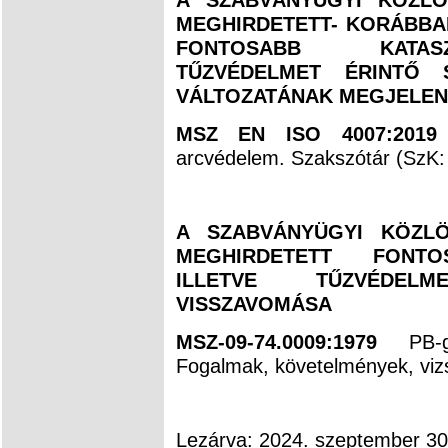
MEGHIRDETETT- KORÁBBAN
FONTOSABB KATASZ
TŰZVÉDELMET ÉRINTŐ 
VÁLTOZATÁNAK MEGJELEN
MSZ EN ISO 4007:201
arcvédelem. Szakszótár (SzK: 
A SZABVÁNYÜGYI KÖZLÖ
MEGHIRDETETT FONTOS
ILLETVE TŰZVÉDEL
VISSZAVOMÁSA
MSZ-09-74.0009:1979
PB-
Fogalmak, követelmények, vizs
Lezárva: 2024. szeptember 30