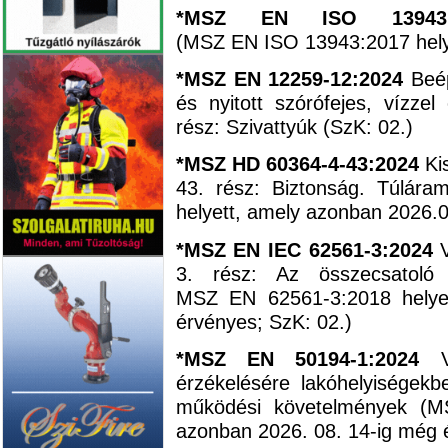
*MSZ EN ISO 1394
(MSZ EN ISO 13943:2017 helye
*MSZ EN 12259-12:2024
Beép
és nyitott szórófejes, vízze
rész: Szivattyúk (SzK: 02.)
*MSZ HD 60364-4-43:2024
Kis
43. rész: Biztonság. Túlár
helyett, amely azonban 2026.0
*MSZ EN IEC 62561-3:2024
3. rész: Az összecsatoló 
MSZ EN 62561‐3:2018 helye
érvényes; SzK: 02.)
*MSZ EN 50194-1:2024
Vi
érzékelésére lakóhelyiségekb
működési követelmények (M
azonban 2026. 08. 14-ig még 