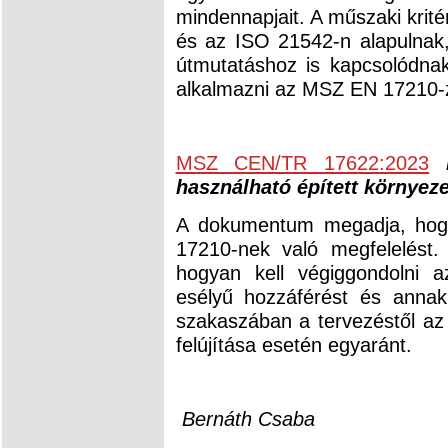
mindennapjait. A műszaki kri
és az ISO 21542-n alapulna
útmutatáshoz is kapcsolódnak
alkalmazni az MSZ EN 17210-z
MSZ CEN/TR 17622:2023
használható épített környez
A dokumentum megadja, hogy
17210-nek való megfelelést
hogyan kell végiggondolni a
esélyű hozzáférést és anna
szakaszában a tervezéstől az
felújítása esetén egyaránt.
Bernáth Csaba