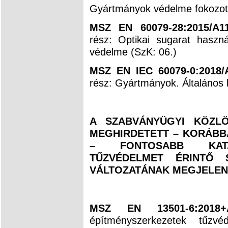
Gyártmányok védelme fokozott 
MSZ EN 60079-28:2015/A11
rész: Optikai sugarat haszná
védelme (SzK: 06.)
MSZ EN IEC 60079-0:2018/
rész: Gyártmányok. Általános
A SZABVÁNYÜGYI KÖZLÖ
MEGHIRDETETT – KORÁBB
– FONTOSABB KATAS
TŰZVÉDELMET ÉRINTŐ 
VÁLTOZATÁNAK MEGJELEN
MSZ EN 13501-6:2018+A
építményszerkezetek tűzv