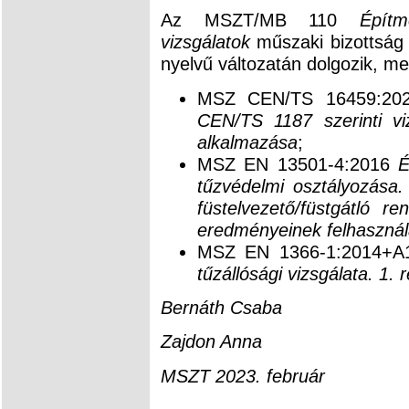
Az MSZT/MB 110
Épít
vizsgálatok
műszaki bizottság 
nyelvű változatán dolgozik, m
MSZ CEN/TS 16459:2
CEN/TS 1187 szerinti viz
alkalmazása
;
MSZ EN 13501-4:2016
É
tűzvédelmi osztályozása.
füstelvezető/füstgátló re
eredményeinek felhasznál
MSZ EN 1366-1:2014+A
tűzállósági vizsgálata. 1.
Bernáth Csaba
Zajdon Anna
MSZT 2023. február