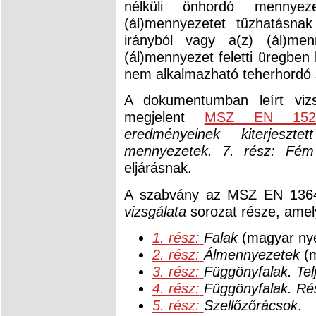
nélküli önhordó mennyez
(ál)mennyezetet tűzhatásnak
irányból vagy a(z) (ál)men
(ál)mennyezet feletti üregben 
nem alkalmazható teherhordó 
A dokumentumban leírt vizs
megjelent
MSZ EN 15254
eredményeinek kiterjeszt
mennyezetek. 7. rész: Fém 
eljárásnak.
A szabvány az MSZ EN 13
vizsgálata
sorozat része, amely
1. rész:
Falak
(magyar nyel
2. rész:
Álmennyezetek
(m
3. rész:
Függönyfalak. Telj
4. rész:
Függönyfalak. Rés
5. rész:
Szellőzőrácsok
.