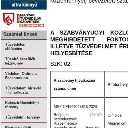
közleménnyel) bevezetett szab
A SZABVÁNYÜGYI KÖZL
Szakmai linkek
MEGHIRDETETT FONTOS
Tűzvédelem
ILLETVE TŰZVÉDELMET ÉR
előfizetés
HELYESBÍTÉSE
Tűzoltó készülék
SzK: 02.
kézikönyv
Védelem Online a
Facebook-on
A szabvány hivatkozási
A hiba hely
Tűzvédelem hírlevél
száma, címe
– feliratkozás
Katasztrófavédelmi
MSZ CEN/TS 14816:2023
törvény
Beépített tűzoltó
Címoldal
Tűzvédelmi törvény
berendezések.
Vízpermetező
Magyar cím
berendezések. Tervezés,
Régi vizsgálati