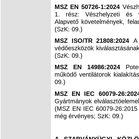
MSZ EN 50726-1:2024
Vészh
1. rész: Vészhelyzeti és v
Alapvető követelmények, fela
(SzK: 09.)
MSZ ISO/TR 21808:2024
A
védőeszközök kiválasztásának
(SzK: 09.)
MSZ EN 14986:2024
Pote
működő ventilátorok kialakít
09.)
MSZ EN IEC 60079-26:20
Gyártmányok elválasztóelemek
(MSZ EN IEC 60079-26:2015 h
még érvényes; SzK: 09.)
A SZABVÁNYÜGYI KÖZLÖN