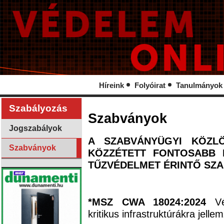
Híreink
Folyóirat
Tanulmányok
Szabályozás
Szabványok
Jogszabályok
A SZABVÁNYÜGYI KÖZLÖ
Szabványok
KÖZZÉTETT FONTOSABB K
TŰZVÉDELMET ÉRINTŐ SZ
*MSZ CWA 18024:2024
V
kritikus infrastruktúrákra jelle