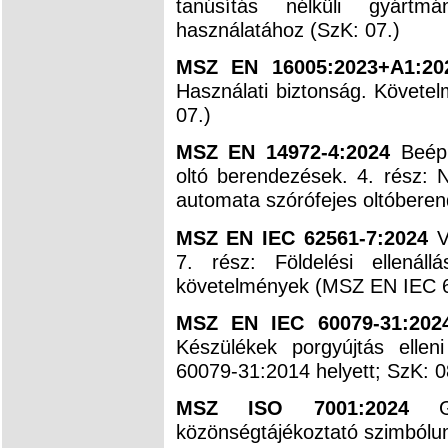
tanúsítás nélküli gyártm
használatához (SzK: 07.)
MSZ EN 16005:2023+A1:2
Használati biztonság. Követe
07.)
MSZ EN 14972-4:2024
Beép
oltó berendezések. 4. rész: 
automata szórófejes oltóberend
MSZ EN IEC 62561-7:2024
V
7. rész: Földelési ellenál
követelmények (MSZ EN IEC 62
MSZ EN IEC 60079-31:20
Készülékek porgyújtás elle
60079-31:2014 helyett; SzK: 0
MSZ ISO 7001:2024
közönségtájékoztató szimbólu