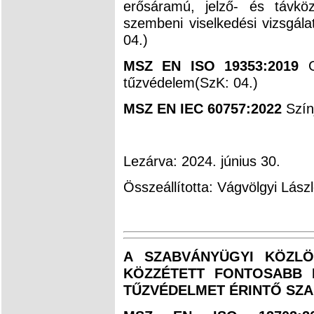
erősáramú, jelző- és távköz
szembeni viselkedési vizsgála
04.)
MSZ EN ISO 19353:2019
G
tűzvédelem(SzK: 04.)
MSZ EN IEC 60757:2022
Színj
Lezárva: 2024. június 30.
Összeállította: Vágvölgyi Lász
A SZABVÁNYÜGYI KÖZLÖN
KÖZZÉTETT FONTOSABB K
TŰZVÉDELMET ÉRINTŐ SZ