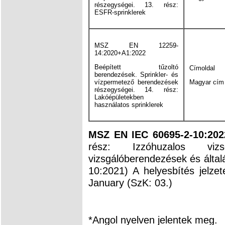
részegységei. 13. rész:
ESFR-sprinklerek
MSZ EN 12259-
14:2020+A1:2022
Beépített tűzoltó
Címoldal
berendezések. Sprinkler- és
vízpermetező berendezések
Magyar cím
részegységei. 14. rész:
Lakóépületekben
használatos sprinklerek
MSZ EN IEC 60695-2-10:20
rész: Izzóhuzalos vizs
vizsgálóberendezések és általá
10:2021) A helyesbítés jelz
January (SzK: 03.)
*Angol nyelven jelentek meg.