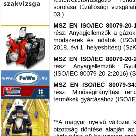
sorolása tűzállósági vizsgála
03.)
MSZ EN ISO/IEC 80079-20-1
rész: Anyagjellemzők a gázok
módszerek és adatok (ISO/I
2018. évi 1. helyesbítést) (SzK
MSZ EN ISO/IEC 80079-20-2
rész: Anyagjellemzők. Gyú
(ISO/IEC 80079-20-2:2016) (S
MSZ EN ISO/IEC 80079-34:
rész: Minőségirányítási re
termékek gyártásához (ISO/IE
**A magyar nyelvű változat 
bizottság döntése alapján az