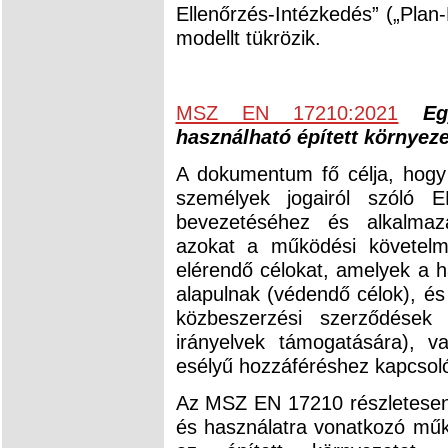
Ellenőrzés-Intézkedés” („Plan-
modellt tükrözik.
MSZ EN 17210:2021
Eg
használható épített környez
A dokumentum fő célja, hogy 
személyek jogairól szóló
bevezetéséhez és alkalma
azokat a működési követelm
elérendő célokat, amelyek a 
alapulnak (védendő célok), és
közbeszerzési szerződések 
irányelvek támogatására), v
esélyű hozzáféréshez kapcsol
Az MSZ EN 17210 részletesen 
és használatra vonatkozó műk