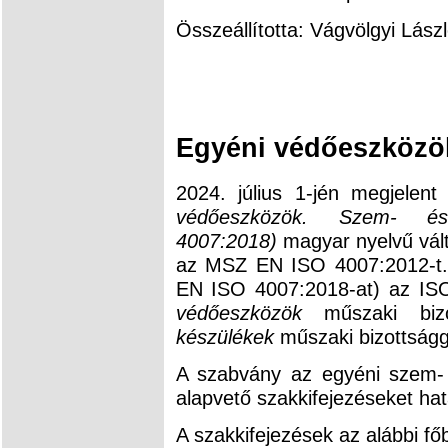
Összeállította: Vágvölgyi Lászl
Egyéni védőeszközö
2024. július 1-jén megjelen
védőeszközök. Szem- és
4007:2018)
magyar nyelvű vált
az MSZ EN ISO 4007:2012-t.
EN ISO 4007:2018-at) az I
védőeszközök
műszaki bi
készülékek
műszaki bizottságg
A szabvány az egyéni szem- 
alapvető szakkifejezéseket h
A szakkifejezések az alábbi fő