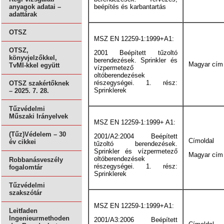
beépítés és karbantartás
anyagok adatai –
adattárak
OTSZ
MSZ EN 12259-1:1999+A1:
OTSZ,
2001 Beépített tűzoltó
könyvjelzőkkel,
berendezések. Sprinkler és
Magyar cím
TvMI-kkel együtt
vízpermetező
oltóberendezések
részegységei. 1. rész:
OTSZ szakértőknek
Sprinklerek
– 2025. 7. 28.
Tűzvédelmi
Műszaki Irányelvek
MSZ EN 12259-1:1999+ A1:
(Tűz)Védelem – 30
2001/A2:2004 Beépített
Címoldal
év cikkei
tűzoltó berendezések.
Sprinkler és vízpermetező
Magyar cím
oltóberendezések
Robbanásveszély
részegységei. 1. rész:
fogalomtár
Sprinklerek
Tűzvédelmi
szakszótár
MSZ EN 12259-1:1999+A1:
Leitfaden
Ingenieurmethoden
2001/A3:2006 Beépített