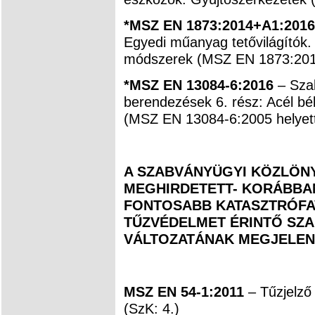
*MSZ EN 1873:2014+A1:2016
Egyedi műanyag tetővilágítók.
módszerek (MSZ EN 1873:2014 
*MSZ EN 13084-6:2016
– Sza
berendezések 6. rész: Acél bél
(MSZ EN 13084-6:2005 helyett
A SZABVÁNYÜGYI KÖZLÖNYB
MEGHIRDETETT- KORÁBBAN
FONTOSABB KATASZTRÓFAV
TŰZVÉDELMET ÉRINTŐ SZ
VÁLTOZATÁNAK MEGJELEN
MSZ EN 54-1:2011
– Tűzjelző
(SzK: 4.)