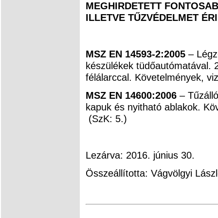
MEGHIRDETETT FONTOSAB
ILLETVE TŰZVÉDELMET ÉR
MSZ EN 14593-2:2005
– Légz
készülékek tüdőautómatával. 
félálarccal. Követelmények, viz
MSZ EN 14600:2006
– Tűzálló
kapuk és nyitható ablakok. Kö
(SzK: 5.)
Lezárva: 2016. június 30.
Összeállította: Vágvölgyi Lász