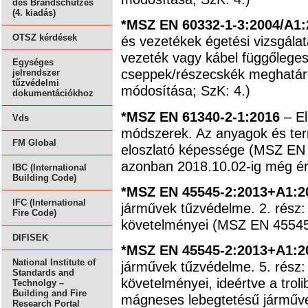
des Brandschutzes
(4. kiadás)
*MSZ EN 60332-1-3:2004/A1
OTSZ kérdések
és vezetékek égetési vizsgálata
vezeték vagy kábel függőleges 
Egységes
cseppek/részecskék meghatá
jelrendszer
tűzvédelmi
módosítása; SzK: 4.)
dokumentációkhoz
*MSZ EN 61340-2-1:2016
– El
Vds
módszerek. Az anyagok és term
FM Global
eloszlató képessége (MSZ EN 
azonban 2018.10.02-ig még ér
IBC (International
Building Code)
*MSZ EN 45545-2:2013+A1:2
IFC (International
járművek tűzvédelme. 2. rész:
Fire Code)
követelményei (MSZ EN 45545-
DIFISEK
*MSZ EN 45545-2:2013+A1:2
National Institute of
járművek tűzvédelme. 5. rész:
Standards and
követelményei, ideértve a trol
Technolgy –
Building and Fire
mágneses lebegtetésű járműve
Research Portal