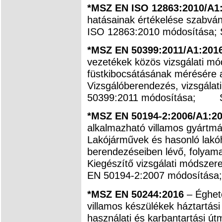
*MSZ EN ISO 12863:2010/A1
hatásainak értékelése szabvá
ISO 12863:2010 módosítása; 
*MSZ EN 50399:2011/A1:201
vezetékek közös vizsgálati mó
füstkibocsátásának mérésére a 
Vizsgálóberendezés, vizsgála
50399:2011 módosítása; S
*MSZ EN 50194-2:2006/A1:2
alkalmazható villamos gyártmá
Lakójárművek és hasonló lakóh
berendezéseiben lévő, folyam
Kiegészítő vizsgálati módsze
EN 50194-2:2007 módosítása;
*MSZ EN 50244:2016
– Éghet
villamos készülékek háztartási 
használati és karbantartási ú