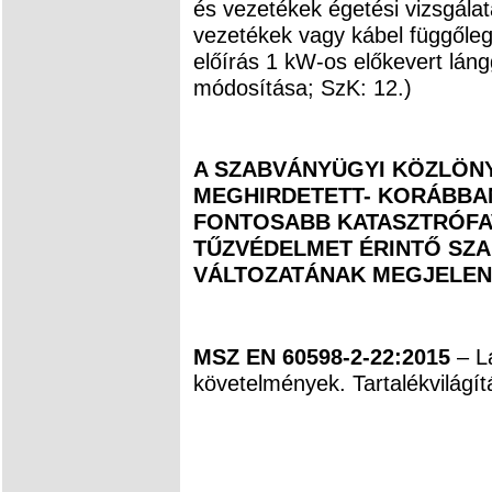
és vezetékek égetési vizsgálata
vezetékek vagy kábel függőlege
előírás 1 kW-os előkevert lá
módosítása; SzK: 12.)
A SZABVÁNYÜGYI KÖZLÖNY
MEGHIRDETETT- KORÁBBAN
FONTOSABB KATASZTRÓFAV
TŰZVÉDELMET ÉRINTŐ SZ
VÁLTOZATÁNAK MEGJELEN
MSZ EN 60598-2-22:2015
– Lá
követelmények. Tartalékvilágít