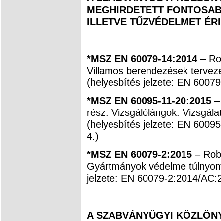
MEGHIRDETETT FONTOSAB
ILLETVE TŰZVÉDELMET ÉR
*MSZ EN 60079-14:2014
– Ro
Villamos berendezések tervezé
(helyesbítés jelzete: EN 6007
*MSZ EN 60095-11-20:2015
– 
rész: Vizsgálólángok. Vizsgál
(helyesbítés jelzete: EN 6009
4.)
*MSZ EN 60079-2:2015
– Rob
Gyártmányok védelme túlnyomá
jelzete: EN 60079-2:2014/AC:2
A SZABVÁNYÜGYI KÖZLÖNYB