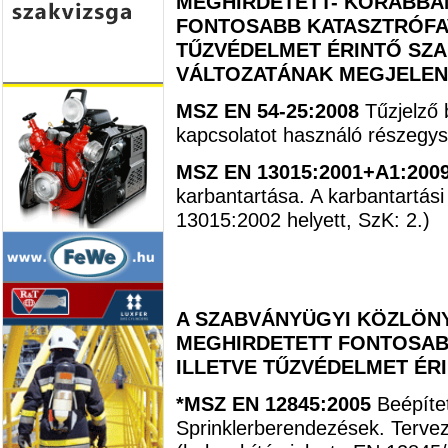
MEGHIRDETETT- KORÁBBAN
FONTOSABB KATASZTRÓFAV
TŰZVÉDELMET ÉRINTŐ SZ
VÁLTOZATÁNAK MEGJELE
MSZ EN 54-25:2008
Tűzjelző 
kapcsolatot használó részegys
MSZ EN 13015:2001+A1:200
karbantartása. A karbantartás
13015:2002 helyett, SzK: 2.)
A SZABVÁNYÜGYI KÖZLÖNY
MEGHIRDETETT FONTOSAB
ILLETVE TŰZVÉDELMET ÉR
*MSZ EN 12845:2005
Beépíte
Sprinklerberendezések. Tervezé