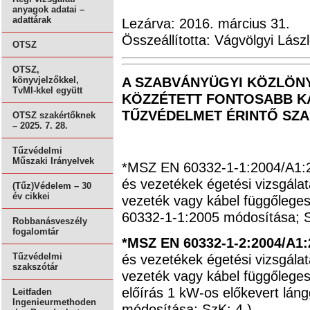
anyagok adatai –
adattárak
Lezárva: 2016. március 31.
Összeállította: Vágvölgyi Lász
OTSZ
OTSZ,
A SZABVÁNYÜGYI KÖZLÖNYB
könyvjelzőkkel,
TvMI-kkel együtt
KÖZZÉTETT FONTOSABB KA
TŰZVÉDELMET ÉRINTŐ SZ
OTSZ szakértőknek
– 2025. 7. 28.
Tűzvédelmi
Műszaki Irányelvek
*MSZ EN 60332-1-1:2004/A1:2
és vezetékek égetési vizsgálata
(Tűz)Védelem – 30
év cikkei
vezeték vagy kábel függőleges
60332-1-1:2005 módosítása; S
Robbanásveszély
fogalomtár
*MSZ EN 60332-1-2:2004/A1
és vezetékek égetési vizsgálata
Tűzvédelmi
szakszótár
vezeték vagy kábel függőleges 
előírás 1 kW-os előkevert lá
Leitfaden
Ingenieurmethoden
módosítása; SzK: 4.)