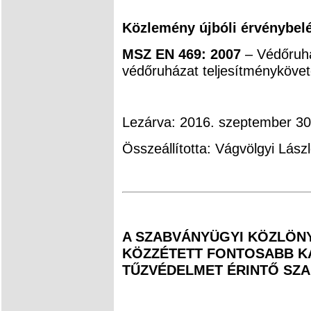
Közlemény újbóli érvénybel
MSZ EN 469: 2007
– Védőruház
védőruházat teljesítménykövet
Lezárva: 2016. szeptember 30
Összeállította: Vágvölgyi Lász
A SZABVÁNYÜGYI KÖZLÖNY
KÖZZÉTETT FONTOSABB KA
TŰZVÉDELMET ÉRINTŐ SZ