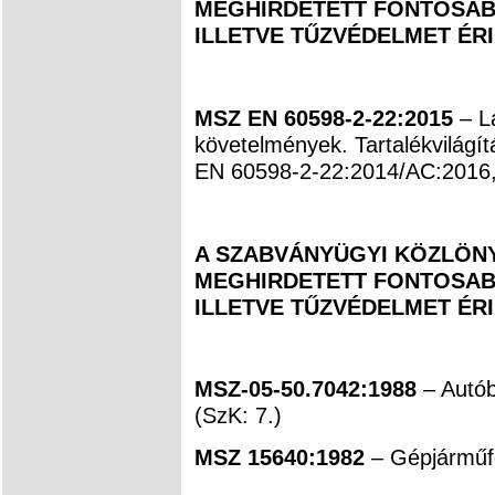
MEGHIRDETETT FONTOSAB
ILLETVE TŰZVÉDELMET ÉR
MSZ EN 60598-2-22:2015
– Lá
követelmények. Tartalékvilágít
EN 60598-2-22:2014/AC:2016,
A SZABVÁNYÜGYI KÖZLÖNYB
MEGHIRDETETT FONTOSAB
ILLETVE TŰZVÉDELMET ÉR
MSZ-05-50.7042:1988
– Autó
(SzK: 7.)
MSZ 15640:1982
– Gépjárműf