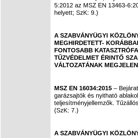
5:2012 az MSZ EN 13463-6:2
helyett; SzK: 9.)
A SZABVÁNYÜGYI KÖZLÖNYB
MEGHIRDETETT- KORÁBBAN
FONTOSABB KATASZTRÓFAV
TŰZVÉDELMET ÉRINTŐ SZ
VÁLTOZATÁNAK MEGJELEN
MSZ EN 16034:2015
– Bejárati
garázsajtók és nyitható ablak
teljesítményjellemzők. Tűzálló
(SzK: 7.)
A SZABVÁNYÜGYI KÖZLÖNYB