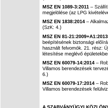
MSZ EN 1089-3:2011
– Szállí
megjelölése (az LPG kivételével
MSZ EN 1838:2014
– Alkalmaz
(SzK: 4.)
MSZ EN 81-21:2009+A1:201
beépítésének biztonsági előírá
használt felvomók. 21. rész: Ú
létesítése meglévő épületekbe
MSZ EN 60079-14:2014
– Rob
Villamos berendezések tervezé
6.)
MSZ EN 60079-17:2014
– Rob
Villamos berendezések felülviz
A SZABVÁNYÜGYI KÖZLÖNYB