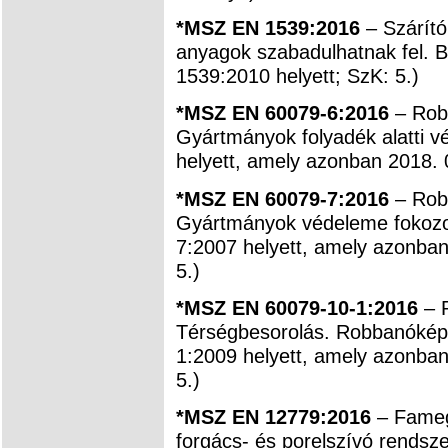
*MSZ EN 1539:2016
– Szárít
anyagok szabadulhatnak fel. 
1539:2010 helyett; SzK: 5.)
*MSZ EN 60079-6:2016
– Robb
Gyártmányok folyadék alatti 
helyett, amely azonban 2018. 
*MSZ EN 60079-7:2016
– Robb
Gyártmányok védeleme fokozot
7:2007 helyett, amely azonban
5.)
*MSZ EN 60079-10-1:2016
– R
Térségbesorolás. Robbanóké
1:2009 helyett, amely azonban
5.)
*MSZ EN 12779:2016
– Fameg
forgács- és porelszívó rendsz