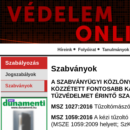
Híreink
Folyóirat
Tanulmányok
Szabályozás
Szabványok
Jogszabályok
A SZABVÁNYÜGYI KÖZLÖNY
Szabványok
KÖZZÉTETT FONTOSABB KA
TŰZVÉDELMET ÉRINTŐ SZ
MSZ 1027:2016
Tűzoltómászóö
MSZ 1059:2016
A kézi tűzoltó
(MSZE 1059:2009 helyett; SzK