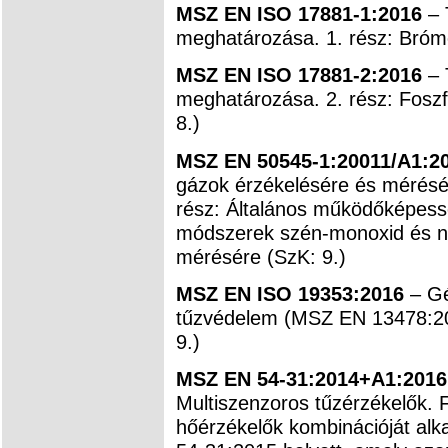
MSZ EN ISO 17881-1:2016
– 
meghatározása. 1. rész: Brómo
MSZ EN ISO 17881-2:2016
– 
meghatározása. 2. rész: Foszf
8.)
MSZ EN 50545-1:20011/A1:2
gázok érzékelésére és mérésé
rész: Általános működőképessé
módszerek szén-monoxid és ni
mérésére (SzK: 9.)
MSZ EN ISO 19353:2016
– G
tűzvédelem (MSZ EN 13478:20
9.)
MSZ EN 54-31:2014+A1:201
Multiszenzoros tűzérzékelők. 
hőérzékelők kombinációját al