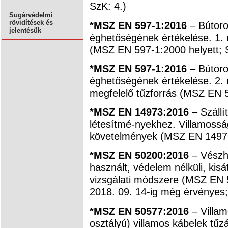
SzK: 4.)
Sugárvédelmi
rövidítések és
*MSZ EN 597-1:2016
– Bútoro
jelentésük
éghetőségének értékelése. 1. r
(MSZ EN 597-1:2000 helyett; S
*MSZ EN 597-1:2016
– Bútoro
éghetőségének értékelése. 2. 
megfelelő tűzforrás (MSZ EN 5
*MSZ EN 14973:2016
– Szállí
létesítmé-nyekhez. Villamosság
követelmények (MSZ EN 14973
*MSZ EN 50200:2016
– Vészh
használt, védelem nélküli, kis
vizsgálati módszere (MSZ EN 
2018. 09. 14-ig még érvényes;
*MSZ EN 50577:2016
– Villam
osztályú) villamos kábelek tűz