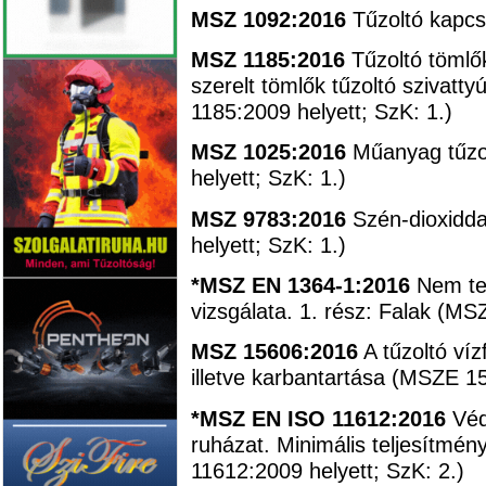
MSZ 1092:2016
Tűzoltó kapcs
MSZ 1185:2016
Tűzoltó tömlő
szerelt tömlők tűzoltó szivat
1185:2009 helyett; SzK: 1.)
MSZ 1025:2016
Műanyag tűzo
helyett; SzK: 1.)
MSZ 9783:2016
Szén-dioxidda
helyett; SzK: 1.)
*MSZ EN 1364-1:2016
Nem teh
vizsgálata. 1. rész: Falak (MS
MSZ 15606:2016
A tűzoltó víz
illetve karbantartása (MSZE 15
*MSZ EN ISO 11612:2016
Véd
ruházat. Minimális teljesítm
11612:2009 helyett; SzK: 2.)