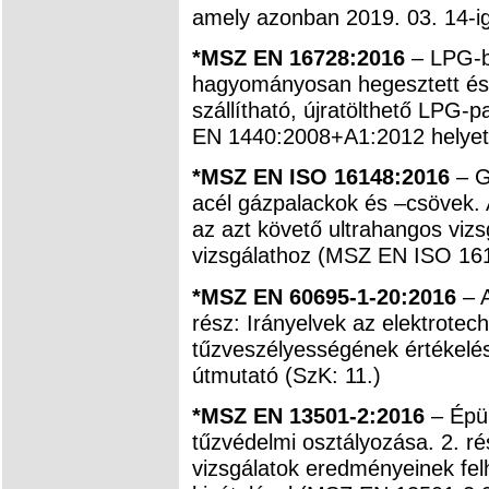
amely azonban 2019. 03. 14-i
*MSZ EN 16728:2016
– LPG-b
hagyományosan hegesztett és f
szállítható, újratölthető LPG-
EN 1440:2008+A1:2012 helyett
*MSZ EN ISO 16148:2016
– Gá
acél gázpalackok és –csövek. 
az azt követő ultrahangos viz
vizsgálathoz (MSZ EN ISO 161
*MSZ EN 60695-1-20:2016
– A
rész: Irányelvek az elektrotec
tűzveszélyességének értékelé
útmutató (SzK: 11.)
*MSZ EN 13501-2:2016
– Épül
tűzvédelmi osztályozása. 2. ré
vizsgálatok eredményeinek fel