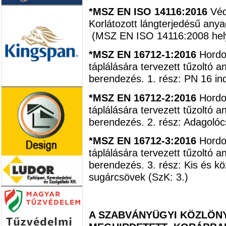
*MSZ EN ISO 14116:2016
Véd
Korlátozott lángterjedésű any
(MSZ EN ISO 14116:2008 helye
*MSZ EN 16712-1:2016
Hordoz
táplálására tervezett tűzoltó 
berendezés. 1. rész: PN 16 in
*MSZ EN 16712-2:2016
Hordoz
táplálására tervezett tűzoltó 
berendezés. 2. rész: Adagolóc
*MSZ EN 16712-3:2016
Hordoz
táplálására tervezett tűzoltó 
berendezés. 3. rész: Kis és k
sugárcsövek (SzK: 3.)
A SZABVÁNYÜGYI KÖZLÖNY