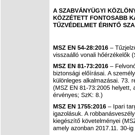
A SZABVÁNYÜGYI KÖZLÖNYB
KÖZZÉTETT FONTOSABB KA
TŰZVÉDELMET ÉRINTŐ SZ
MSZ EN 54-28:2016
– Tűzjelz
visszaálló vonali hőérzékelők (
MSZ EN 81-73:2016
– Felvonó
biztonsági előírásai. A személ
különleges alkalmazásai. 73. r
(MSZ EN 81-73:2005 helyett, 
érvényes; SzK: 8.)
MSZ EN 1755:2016
– Ipari ta
igazolásuk. A robbanásveszél
kiegészítő követelményei (MS
amely azonban 2017.11. 30-ig