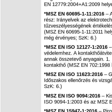
EN 12779:2004+A1:2009 helyet
*MSZ EN 60695-1-11:2016
– A
rész: Irányelvek az elektrotec
tűzveszélyességének értékelé
(MSZ EN 60695-1-11:2011 hely
még érvényes; SzK: 6.)
*MSZ EN ISO 12127-1:2016
– 
védelemhez. A kontakthőátvit
annak összetevő anyagain. 1. ré
kontakthő (MSZ EN 702:1998 he
*MSZ EN ISO 11623:2016
– G
Időszakos ellenőrzés és vizsg
SzK: 6.)
*MSZ EN ISO 9094:2016
– Ki
ISO 9094-1:2003 és az MSZ EN
*MSZ EN 15947-1:2016
– Piro