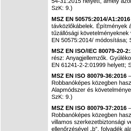
54-31:2015 helyett, amely az
SzK: 9.)
MSZ EN 50575:2014/A1:2016
távközlőkábelek. Építmények á
tűzállósági követelményeknek
EN 50575:2014/ módosítása; S
MSZ EN ISO/IEC 80079-20-2:
rész: Anyagjellemzők. Gyúléko
EN 61241-2-2:01999 helyett; S
MSZ EN ISO 80079-36:2016
–
Robbanóképes közegben haszn
Alapmódszer és követelménye
SzK: 9.)
MSZ EN ISO 80079-37:2016
–
Robbanóképes közegben haszn
villamos szerkezetbiztonsági v
ellenőrzésével „b”, folyadék a