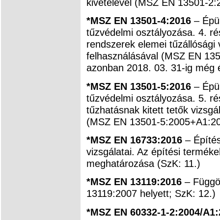
kivételével (MSZ EN 13501-2:2
*MSZ EN 13501-4:2016
– Épül
tűzvédelmi osztályozása. 4. ré
rendszerek elemei tűzállósági
felhasználásával (MSZ EN 135
azonban 2018. 03. 31-ig még é
*MSZ EN 13501-5:2016
– Épül
tűzvédelmi osztályozása. 5. ré
tűzhatásnak kitett tetők vizsg
(MSZ EN 13501-5:2005+A1:2010
*MSZ EN 16733:2016
– Építés
vizsgálatai. Az építési termék
meghatározása (SzK: 11.)
*MSZ EN 13119:2016
– Függö
13119:2007 helyett; SzK: 12.)
*MSZ EN 60332-1-2:2004/A1: