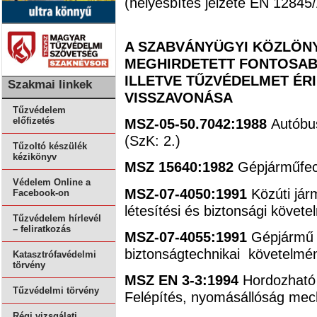
(helyesbítés jelzete EN 12845
A SZABVÁNYÜGYI KÖZLÖNY
MEGHIRDETETT FONTOSAB
ILLETVE TŰZVÉDELMET ÉR
Szakmai linkek
VISSZAVONÁSA
Tűzvédelem
MSZ-05-50.7042:1988
Autóbu
előfizetés
(SzK: 2.)
Tűzoltó készülék
kézikönyv
MSZ 15640:1982
Gépjárműfec
Védelem Online a
MSZ-07-4050:1991
Közúti jár
Facebook-on
létesítési és biztonsági követe
Tűzvédelem hírlevél
– feliratkozás
MSZ-07-4055:1991
Gépjármű f
biztonságtechnikai követelmén
Katasztrófavédelmi
törvény
MSZ EN 3-3:1994
Hordozható 
Tűzvédelmi törvény
Felépítés, nyomásállóság mech
Régi vizsgálati