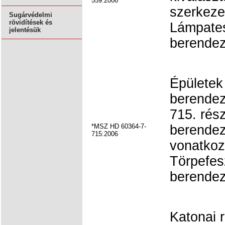
559:2006
szerkezet
Sugárvédelmi
rövidítések és
Lámpatest
jelentésük
berendez
Épületek
berendez
715. rés
*MSZ HD 60364-7-
berendez
715:2006
vonatkoz
Törpefesz
berendez
Katonai 