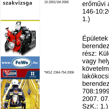
10:2001/1M:2006
erőművi
146-10:2
1.)
Épületek
berendez
rész: Kü
vagy hel
követelm
*MSZ 2364-754:2006
lakókocs
berendez
708:1999
2007. 07
SzK.: 1.)