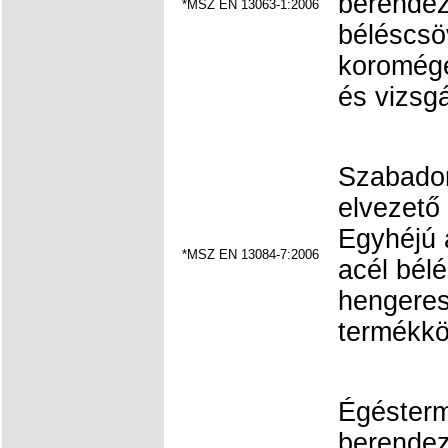
berendez
*MSZ EN 13063-1:2006
béléscsö
koromégé
és vizsgá
Szabadon
elvezető
Egyhéjú
*MSZ EN 13084-7:2006
acél bél
hengeres
termékkö
Égésterm
berendez