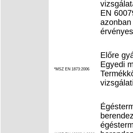
vizsgála
EN 60079
azonban 
érvényes;
Előre gyá
Egyedi m
*MSZ EN 1873:2006
Termékk
vizsgálat
Égésterm
berendez
égésterm