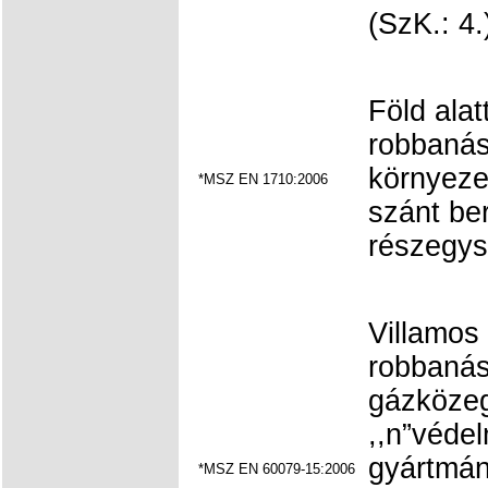
(SzK.: 4.
Föld alat
robbanás
környeze
*MSZ EN 1710:2006
szánt be
részegys
Villamos
robbanás
gázközeg
,,n”véde
gyártmán
*MSZ EN 60079-15:2006