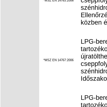
cseppfoly
*MSZ EN 14763:2006
szénhidr
Ellenőrzés
közben é
LPG-ber
tartozéko
újratölth
*MSZ EN 14767:2006
cseppfoly
szénhidr
Időszakos
LPG-ber
tartozéko