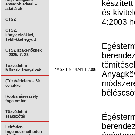
készítet
anyagok adatai –
adattárak
és kivit
OTSZ
4:2003 he
OTSZ,
könyvjelzőkkel,
TvMI-kkel együtt
Égésterm
OTSZ szakértőknek
berende
– 2025. 7. 28.
tömítése
Tűzvédelmi
*MSZ EN 14241-1:2006
Műszaki Irányelvek
Anyagköv
(Tűz)Védelem – 30
módszere
év cikkei
béléscsö
Robbanásveszély
fogalomtár
Tűzvédelmi
Égésterm
szakszótár
berendez
Leitfaden
Ingenieurmethoden