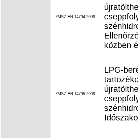
újratölt
cseppfoly
*MSZ EN 14794:2006
szénhidr
Ellenőrzés
közben é
LPG-ber
tartozéko
újratölt
*MSZ EN 14795:2006
cseppfoly
szénhidr
Időszakos