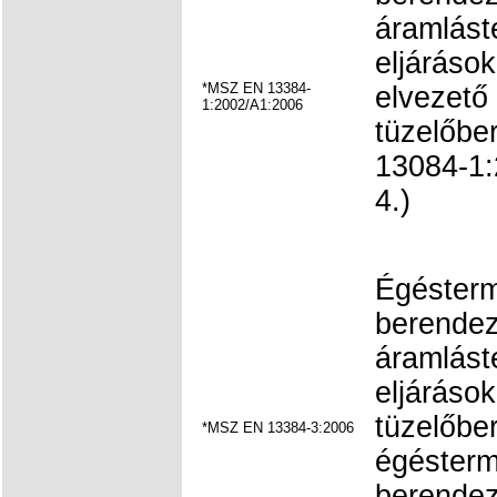
áramlást
eljárások
*MSZ EN 13384-
elvezető
1:2002/A1:2006
tüzelőb
13084-1:
4.)
Égésterm
berendez
áramlást
eljárások
tüzelőbe
*MSZ EN 13384-3:2006
égésterm
berendez