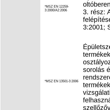
oltóbere
*MSZ EN 12259-
3:2000/A2:2006
3. rész: 
felépíté
3:2001; S
Épületsz
termékek
osztályo
sorolás 
rendszer
*MSZ EN 13501-3:2006
termékek
vizsgála
felhaszná
szellőző