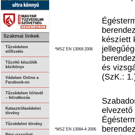
Égésterm
berendez
Szakmai linkek
készíett 
jellegűé
Tűzvédelem
*MSZ EN 13069:2006
előfizetés
berende
Tűzoltó készülék
és vizsg
kézikönyv
(SzK.: 1.
Védelem Online a
Facebook-on
Tűzvédelem hírlevél
– feliratkozás
Szabadon
elvezető
Katasztrófavédelmi
törvény
Égésterm
Tűzvédelmi törvény
berendez
*MSZ EN 13084-4:2006
Régi vizsgálati