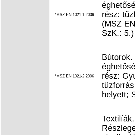
éghetősé
rész: tűz
*MSZ EN 1021-1:2006
(MSZ EN 
SzK.: 5.)
Bútorok. 
éghetősé
rész: Gy
*MSZ EN 1021-2:2006
tűzforrá
helyett; 
Textilíák
Részlege