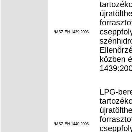
tartozéko
újratölth
forraszto
cseppfoly
*MSZ EN 1439:2006
szénhidr
Ellenőrzés
közben 
1439:2000
LPG-ber
tartozéko
újratölth
forraszto
*MSZ EN 1440:2006
cseppfoly