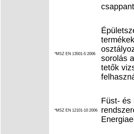
csappant
Épületsz
termékek
osztályo
*MSZ EN 13501-5:2006
sorolás a
tetők vi
felhaszná
Füst- és
rendszere
*MSZ EN 12101-10:2006
Energiael