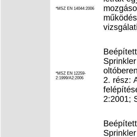
mozgások
*MSZ EN 14044:2006
működési
vizsgálat
Beépítet
Sprinkle
oltóbere
*MSZ EN 12259-
2:1999/A2:2006
2. rész: 
felépíté
2:2001; S
Beépítet
Sprinkle