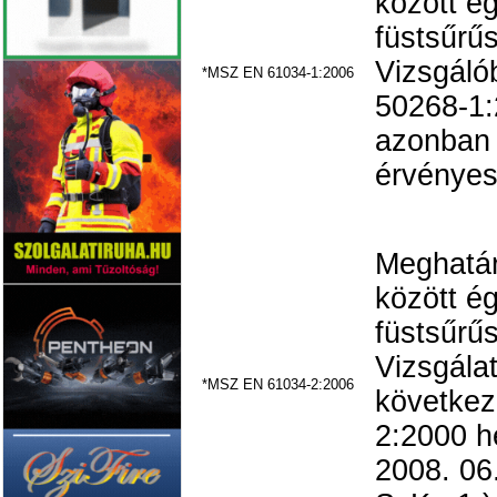
között é
füstsűrű
Vizsgál
*MSZ EN 61034-1:2006
50268-1:
azonban 
érvényes;
Meghatár
között é
füstsűrű
Vizsgálat
*MSZ EN 61034-2:2006
követke
2:2000 h
2008. 06