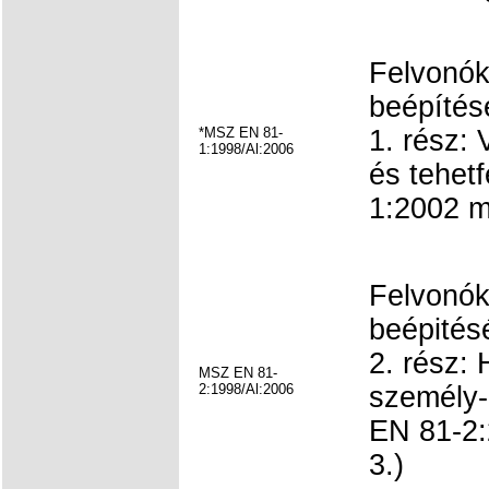
Felvonók
beépítésé
*MSZ EN 81-
1. rész:
1:1998/Al:2006
és tehet
1:2002 m
Felvonók
beépitésé
2. rész:
MSZ EN 81-
2:1998/Al:2006
személy-
EN 81-2:
3.)