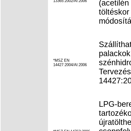
13365:2002/Al:2006
(acetilén
töltésko
módosítá
Szállítha
palackok 
*MSZ EN
szénhidr
14427:2004/Al:2006
Tervezés
14427:20
LPG-ber
tartozéko
újratölth