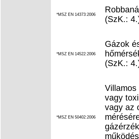
Robbanás
*MSZ EN 14373:2006
(SzK.: 4.
Gázok és
hőmérsé
*MSZ EN 14522:2006
(SzK.: 4.
Villamos
vagy tox
vagy az 
mérésére
*MSZ EN 50402:2006
gázérzék
működésb