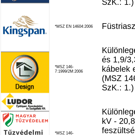
SzK.: 1.)
Füstrias
*MSZ EN 14604:2006
Különlege
és 1,9/3
*MSZ 146-
kábelek 
7:1999/2M:2006
(MSZ 146
SzK.: 1.)
Különlege
kV - 20,
feszülts
*MSZ 146-