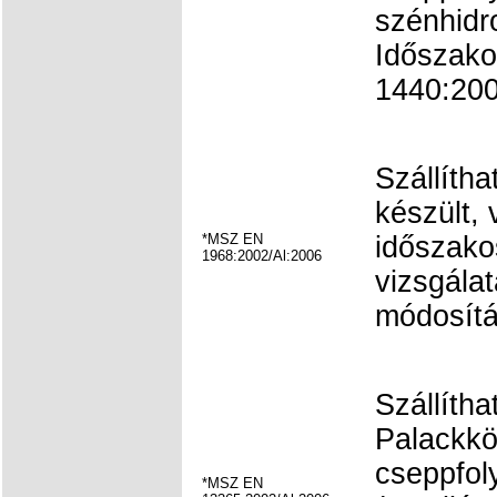
szénhidr
Időszako
1440:2000
Szállítha
készült, 
*MSZ EN
időszako
1968:2002/Al:2006
vizsgála
módosítá
Szállíth
Palackkö
cseppfol
*MSZ EN