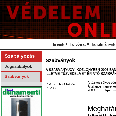
Híreink
Folyóirat
Tanulmányok
Szabályozás
Szabványok
Jogszabályok
A SZABVÁNYÜGYI KÖZLÖNYBEN 2006-BA
ILLETVE TŰZVÉDELMET ÉRINTŐ SZABVÁ
Szabványok
A tűzveszélyesség v
*MSZ EN 60695-9-
Általános irányel
1:2006
2008. 10. 01-jéig 
Meghatár