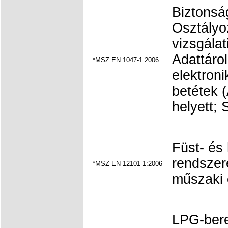
Biztonság
Osztályo
vizsgálat
Adattáro
*MSZ EN 1047-1:2006
elektroni
betétek 
helyett; 
Füst- és
rendszere
*MSZ EN 12101-1:2006
műszaki e
LPG-bere