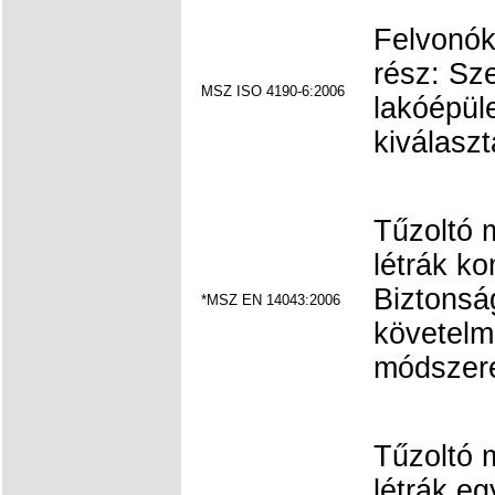
Felvonók 
rész: Sz
MSZ ISO 4190-6:2006
lakóépül
kiválaszt
Tűzoltó 
létrák k
Biztonsá
*MSZ EN 14043:2006
követelm
módszere
Tűzoltó 
létrák e