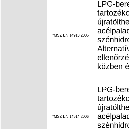
LPG-ber
tartozéko
újratölth
acélpala
*MSZ EN 14913:2006
szénhidr
Alternatí
ellenőrzés
közben é
LPG-ber
tartozéko
újratölth
acélpala
*MSZ EN 14914:2006
szénhidr