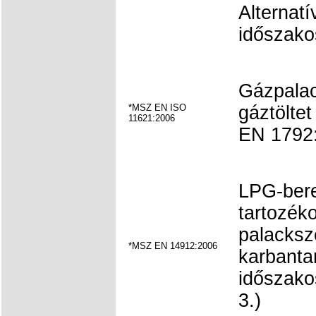
Alternatí
időszakos
Gázpalac
*MSZ EN ISO
gáztölte
11621:2006
EN 1792:
LPG-bere
tartozék
palacksz
*MSZ EN 14912:2006
karbanta
időszako
3.)