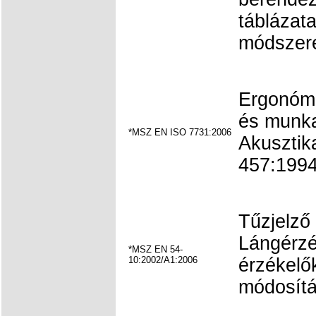
táblázata
módszere
Ergonómi
és munka
*MSZ EN ISO 7731:2006
Akusztik
457:1994 
Tűzjelző
Lángérzé
*MSZ EN 54-
10:2002/A1:2006
érzékelő
módosítá