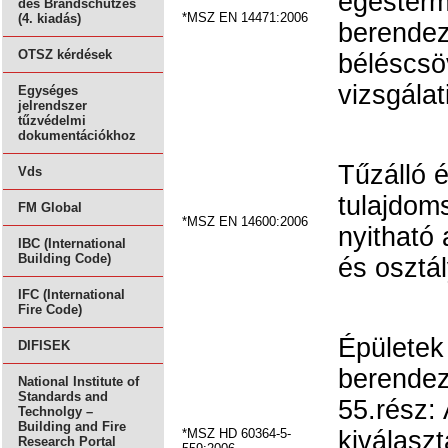
égésterm
des Brandschutzes
*MSZ EN 14471:2006
(4. kiadás)
berende
OTSZ kérdések
béléscsö
vizsgálat
Egységes
jelrendszer
tűzvédelmi
dokumentációkhoz
Tűzálló é
Vds
tulajdom
FM Global
*MSZ EN 14600:2006
nyitható
IBC (International
Building Code)
és osztál
IFC (International
Fire Code)
Épületek
DIFISEK
berendez
National Institute of
Standards and
55.rész:
Technolgy –
Building and Fire
*MSZ HD 60364-5-
kiválasz
Research Portal