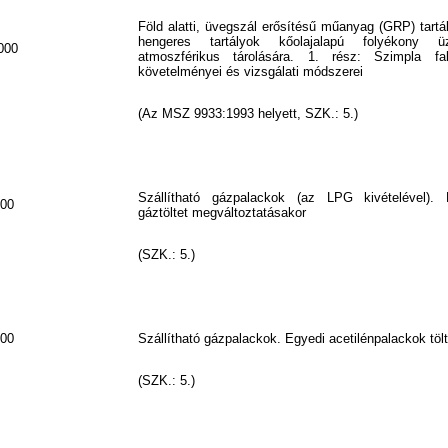
Föld alatti, üvegszál erősítésű műanyag (GRP) tartá
hengeres tartályok kőolajalapú folyékony ü
000
atmoszférikus tárolására. 1. rész: Szimpla fal
követelményei és vizsgálati módszerei
(Az MSZ 9933:1993 helyett, SZK.: 5.)
Szállítható gázpalackok (az LPG kivételével). 
00
gáztöltet megváltoztatásakor
(SZK.: 5.)
00
Szállítható gázpalackok. Egyedi acetilénpalackok tölté
(SZK.: 5.)