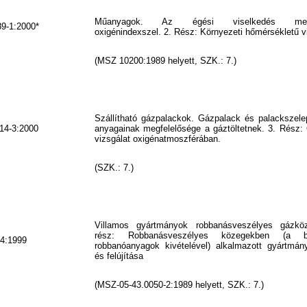
Műanyagok. Az égési viselkedés megh
9-1:2000*
oxigénindexszel. 2. Rész: Környezeti hőmérsékletű v
(MSZ 10200:1989 helyett, SZK.: 7.)
Szállítható gázpalackok. Gázpalack és palackszele
14-3:2000
anyagainak megfelelősége a gáztöltetnek. 3. Rész:
vizsgálat oxigénatmoszférában.
(SZK.: 7.)
Villamos gyártmányok robbanásveszélyes gázk
rész: Robbanásveszélyes közegekben (a 
4:1999
robbanóanyagok kivételével) alkalmazott gyártmán
és felújítása
(MSZ-05-43.0050-2:1989 helyett, SZK.: 7.)