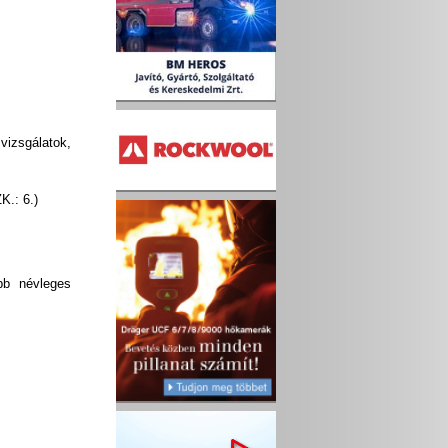
izsgálatok,
K.: 6.)
bb névleges