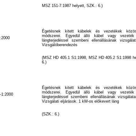
MSZ 151-7:1987 helyett, SZK.: 6.)
Égetésnek kitett kábelek és vezetékek közös
módszerei. Egyedül álló kábel vagy vezeték 
:2000
lángterjedéssel szembeni ellenállásának vizsgála
Vizsgálóberendezés
(MSZ HD 405.1 S1:1998, MSZ HD 405.2 S1:1998 hel
6.)
Égetésnek kitett kábelek és vezetékek közös
módszerei. Egyedül álló kábel vagy vezeték 
-1:2000
lángterjedéssel szembeni ellenállásának vizsgálata
Vizsgálati eljárások. 1 kW-os előkevert láng
(SZK.: 6.)