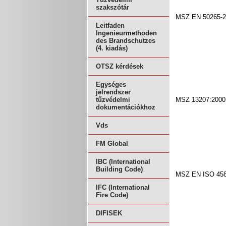
szakszótár
MSZ EN 50265-2
Leitfaden
Ingenieurmethoden
des Brandschutzes
(4. kiadás)
OTSZ kérdések
Egységes
jelrendszer
MSZ 13207:2000
tűzvédelmi
dokumentációkhoz
Vds
FM Global
IBC (International
Building Code)
MSZ EN ISO 458
IFC (International
Fire Code)
DIFISEK