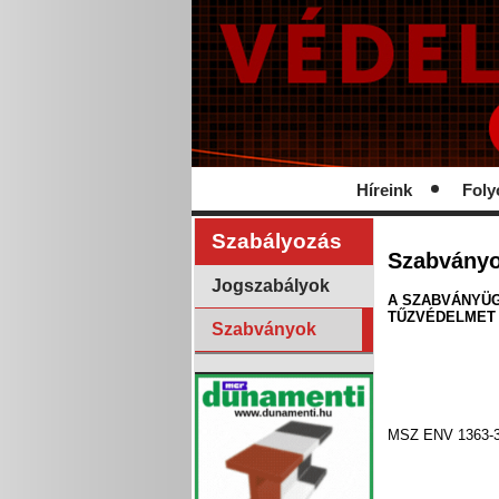
Híreink
Foly
Szabályozás
Szabvány
Jogszabályok
A SZABVÁNYÜG
TŰZVÉDELMET
Szabványok
MSZ ENV 1363-3