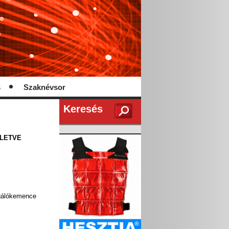
s
Szaknévsor
Keresés
LLETVE
álókemence