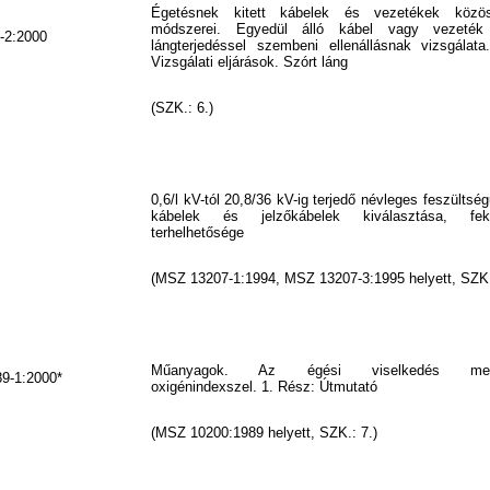
Égetésnek kitett kábelek és vezetékek közös
módszerei. Egyedül álló kábel vagy vezeték 
-2:2000
lángterjedéssel szembeni ellenállásnak vizsgálata
Vizsgálati eljárások. Szórt láng
(SZK.: 6.)
0,6/l kV-tól 20,8/36 kV-ig terjedő névleges feszülts
kábelek és jelzőkábelek kiválasztása, fe
terhelhetősége
(MSZ 13207-1:1994, MSZ 13207-3:1995 helyett, SZK.
Műanyagok. Az égési viselkedés megh
9-1:2000*
oxigénindexszel. 1. Rész: Útmutató
(MSZ 10200:1989 helyett, SZK.: 7.)