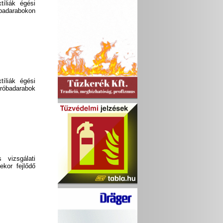
tíliák égési
óbadarabokon
tíliák égési
próbadarabok
 vizsgálati
kor fejlődő