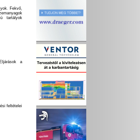
lyok. Fekvő,
zemanyagok
ú tartályok
Eljárások a
si feltételei