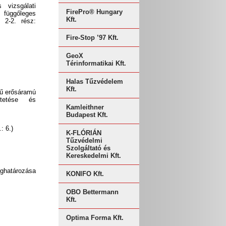
 vizsgálati
FirePro® Hungary
függőleges
Kft.
. 2-2. rész:
Fire-Stop ’97 Kft.
GeoX
Térinformatikai Kft.
Halas Tűzvédelem
Kft.
égű erősáramú
ktetése és
Kamleithner
Budapest Kft.
: 6.)
K-FLÓRIÁN
Tűzvédelmi
Szolgáltató és
Kereskedelmi Kft.
atározása
KONIFO Kft.
OBO Bettermann
Kft.
Optima Forma Kft.