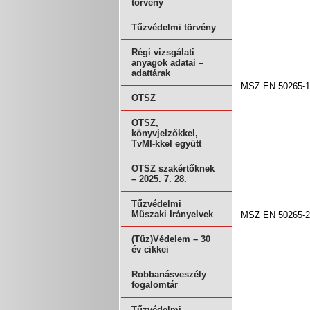
törvény
Tűzvédelmi törvény
Régi vizsgálati
anyagok adatai –
adattárak
MSZ EN 50265-1
OTSZ
OTSZ,
könyvjelzőkkel,
TvMI-kkel együtt
OTSZ szakértőknek
– 2025. 7. 28.
Tűzvédelmi
Műszaki Irányelvek
MSZ EN 50265-2
(Tűz)Védelem – 30
év cikkei
Robbanásveszély
fogalomtár
Tűzvédelmi