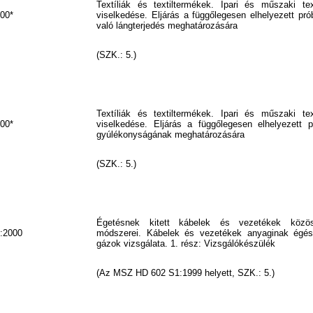
Textíliák és textiltermékek. Ipari és műszaki tex
00*
viselkedése. Eljárás a függőlegesen elhelyezett pr
való lángterjedés meghatározására
(SZK.: 5.)
Textíliák és textiltermékek. Ipari és műszaki tex
00*
viselkedése. Eljárás a függőlegesen elhelyezett 
gyúlékonyságának meghatározására
(SZK.: 5.)
Égetésnek kitett kábelek és vezetékek közös
:2000
módszerei. Kábelek és vezetékek anyaginak égése
gázok vizsgálata. 1. rész: Vizsgálókészülék
(Az MSZ HD 602 S1:1999 helyett, SZK.: 5.)