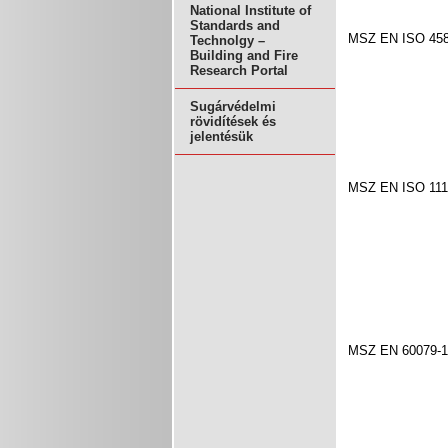
National Institute of
Standards and
MSZ EN ISO 458
Technolgy –
Building and Fire
Research Portal
Sugárvédelmi
rövidítések és
jelentésük
MSZ EN ISO 111
MSZ EN 60079-1