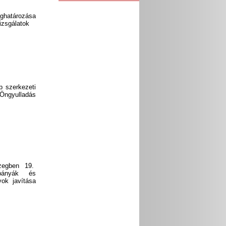
atározása
izsgálatok
p szerkezeti
 Öngyulladás
özegben 19.
bányák és
yok javítása