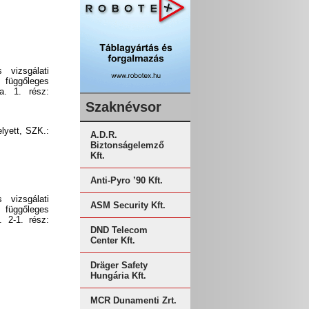
 vizsgálati
függőleges
ta. 1. rész:
Szaknévsor
yett, SZK.:
A.D.R.
Biztonságelemző
Kft.
Anti-Pyro ’90 Kft.
 vizsgálati
ASM Security Kft.
függőleges
. 2-1. rész:
DND Telecom
Center Kft.
Dräger Safety
Hungária Kft.
MCR Dunamenti Zrt.