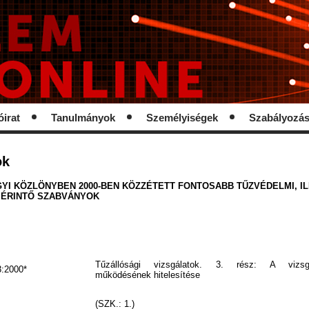
óirat
Tanulmányok
Személyiségek
Szabályozá
ok
YI KÖZLÖNYBEN 2000-BEN KÖZZÉTETT FONTOSABB TŰZVÉDELMI, I
 ÉRINTŐ SZABVÁNYOK
Tűzállósági vizsgálatok. 3. rész: A vizsg
:2000*
működésének hitelesítése
(SZK.: 1.)