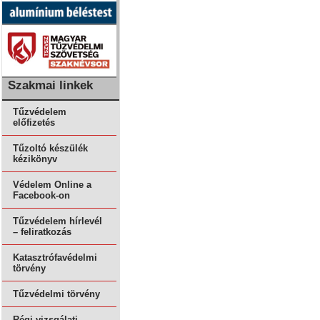
Szakmai linkek
Tűzvédelem
előfizetés
Tűzoltó készülék
kézikönyv
Védelem Online a
Facebook-on
Tűzvédelem hírlevél
– feliratkozás
Katasztrófavédelmi
törvény
Tűzvédelmi törvény
Régi vizsgálati