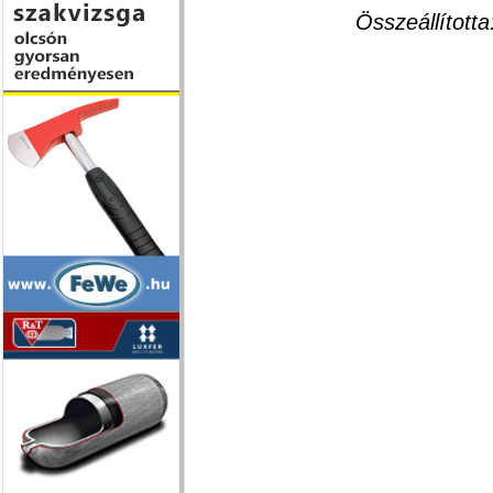
Összeállí
Nyiri 
tűzvédelm
Tel: 20-
web: nyiri