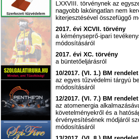
LXXVIII. törvénynek az egysz
nagyobb lakóingatlan nem ker
kiterjesztésével összefüggő m
2017. évi XCVII. törvény
a kéményseprő-ipari tevékenys
módosításáról
2017. évi XC. törvény
a büntetőeljárásról
10/2017. (VI. 1.) BM rendele
az egyes tűzvédelmi tárgyú be
módosításáról
12/2017. (VI. 7.) BM rendele
az atomenergia alkalmazásáva
követelményekről és a hatós
érvényesítésének módjáról szó
módosításáról
13/2017. (VI. 8.) BM rendele