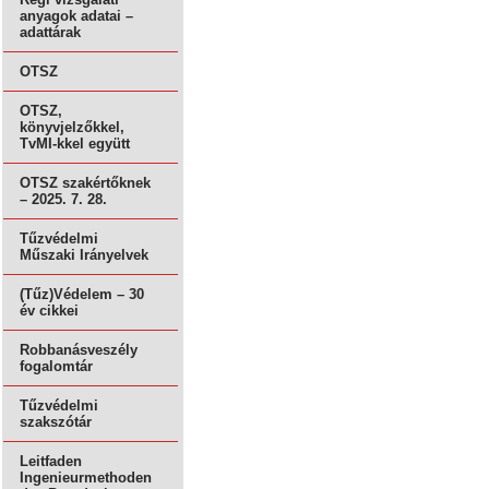
anyagok adatai –
adattárak
OTSZ
OTSZ,
könyvjelzőkkel,
TvMI-kkel együtt
OTSZ szakértőknek
– 2025. 7. 28.
Tűzvédelmi
Műszaki Irányelvek
(Tűz)Védelem – 30
év cikkei
Robbanásveszély
fogalomtár
Tűzvédelmi
szakszótár
Leitfaden
Ingenieurmethoden