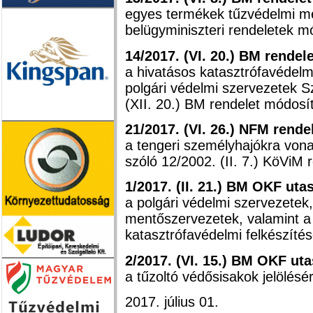
egyes termékek tűzvédelmi me
belügyminiszteri rendeletek m
14/2017. (VI. 20.) BM rendel
a hivatásos katasztrófavédelm
polgári védelmi szervezetek Sz
(XII. 20.) BM rendelet módosí
21/2017. (VI. 26.) NFM rende
a tengeri személyhajókra von
szóló 12/2002. (II. 7.) KöViM 
1/2017. (II. 21.) BM OKF uta
a polgári védelmi szervezetek
mentőszervezetek, valamint a 
katasztrófavédelmi felkészíté
2/2017. (VI. 15.) BM OKF ut
a tűzoltó védősisakok jelölésér
2017. július 01.