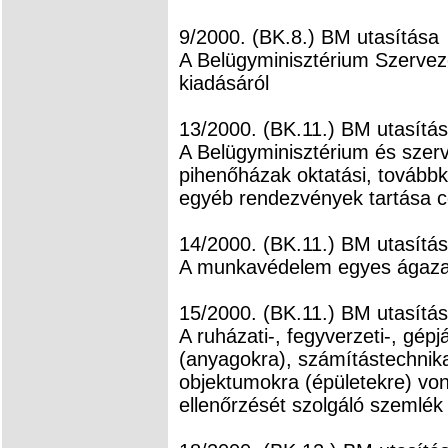
9/2000. (BK.8.) BM utasítása
A Belügyminisztérium Szervez
kiadásáról
13/2000. (BK.11.) BM utasítá
A Belügyminisztérium és szerve
pihenőházak oktatási, továbbk
egyéb rendezvények tartása cé
14/2000. (BK.11.) BM utasítá
A munkavédelem egyes ágazati
15/2000. (BK.11.) BM utasítá
A ruházati-, fegyverzeti-, gép
(anyagokra), számítástechnik
objektumokra (épületekre) vo
ellenőrzését szolgáló szemlék