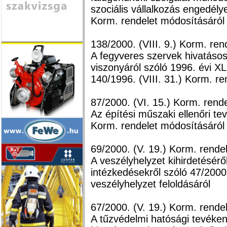
szociális vállalkozás engedély
Korm. rendelet módosításáról
138/2000. (VIII. 9.) Korm. ren
A fegyveres szervek hivatásos
viszonyáról szóló 1996. évi XL
140/1996. (VIII. 31.) Korm. r
87/2000. (VI. 15.) Korm. rende
Az építési műszaki ellenőri te
Korm. rendelet módosításáról
69/2000. (V. 19.) Korm. rende
A veszélyhelyzet kihirdetésér
intézkedésekről szóló 47/2000. 
veszélyhelyzet feloldásáról
67/2000. (V. 19.) Korm. rende
A tűzvédelmi hatósági tevéken