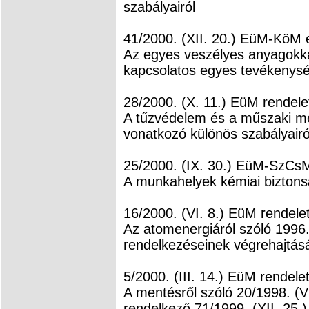
szabályairól
41/2000. (XII. 20.) EüM-KöM 
Az egyes veszélyes anyagokkal
kapcsolatos egyes tevékenysé
28/2000. (X. 11.) EüM rendele
A tűzvédelem és a műszaki m
vonatkozó különös szabályairó
25/2000. (IX. 30.) EüM-SzCsM
A munkahelyek kémiai biztons
16/2000. (VI. 8.) EüM rendele
Az atomenergiáról szóló 1996.
rendelkezéseinek végrehajtásá
5/2000. (III. 14.) EüM rendele
A mentésről szóló 20/1998. (V
rendelkező 71/1999. (XII. 25.