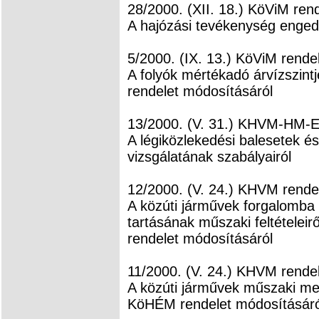
28/2000. (XII. 18.) KöViM ren
A hajózási tevékenység enged
5/2000. (IX. 13.) KöViM rende
A folyók mértékadó árvízszintj
rendelet módosításáról
13/2000. (V. 31.) KHVM-HM-E
A légiközlekedési balesetek 
vizsgálatának szabályairól
12/2000. (V. 24.) KHVM rende
A közúti járművek forgalomba
tartásának műszaki feltételeir
rendelet módosításáról
11/2000. (V. 24.) KHVM rende
A közúti járművek műszaki meg
KöHÉM rendelet módosításáró