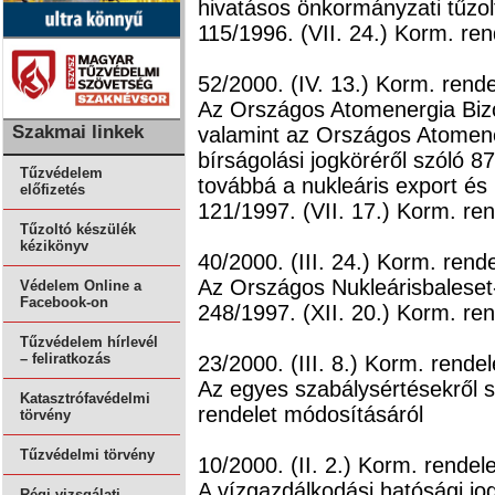
hivatásos önkormányzati tűzolt
115/1996. (VII. 24.) Korm. re
52/2000. (IV. 13.) Korm. rende
Az Országos Atomenergia Bizot
Szakmai linkek
valamint az Országos Atomener
bírságolási jogköréről szóló 8
Tűzvédelem
továbbá a nukleáris export és
előfizetés
121/1997. (VII. 17.) Korm. re
Tűzoltó készülék
kézikönyv
40/2000. (III. 24.) Korm. rende
Az Országos Nukleárisbaleset-
Védelem Online a
Facebook-on
248/1997. (XII. 20.) Korm. re
Tűzvédelem hírlevél
– feliratkozás
23/2000. (III. 8.) Korm. rendel
Az egyes szabálysértésekről s
Katasztrófavédelmi
rendelet módosításáról
törvény
Tűzvédelmi törvény
10/2000. (II. 2.) Korm. rendele
A vízgazdálkodási hatósági jog
Régi vizsgálati