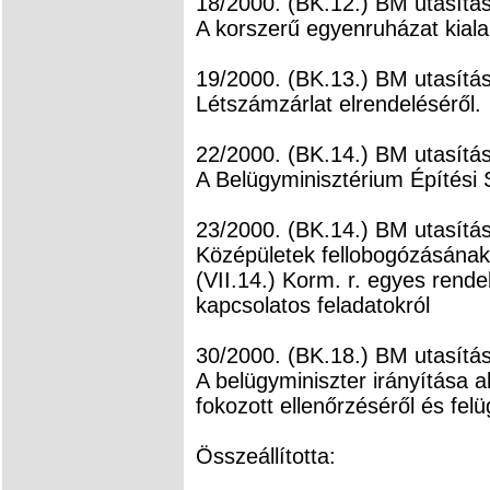
18/2000. (BK.12.) BM utasítá
A korszerű egyenruházat kialak
19/2000. (BK.13.) BM utasítá
Létszámzárlat elrendeléséről.
22/2000. (BK.14.) BM utasítá
A Belügyminisztérium Építési 
23/2000. (BK.14.) BM utasítá
Középületek fellobogózásának
(VII.14.) Korm. r. egyes rend
kapcsolatos feladatokról
30/2000. (BK.18.) BM utasítá
A belügyminiszter irányítása 
fokozott ellenőrzéséről és felü
Összeállította: