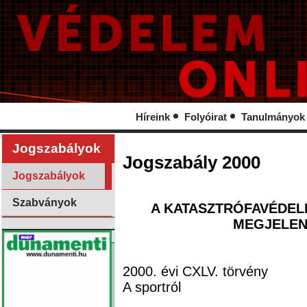
Híreink
Folyóirat
Tanulmányok
Jogszabályok
Jogszabály 2000
Jogszabályok
Szabványok
A KATASZTRÓFAVÉDEL
MEGJELEN
2000. évi CXLV. törvény
A sportról