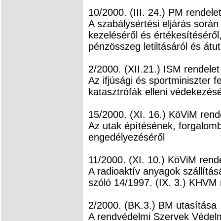
10/2000. (III. 24.) PM rendele
A szabálysértési eljárás során 
kezeléséről és értékesítésérő
pénzösszeg letiltásáról és átut
2/2000. (XII.21.) ISM rendelet
Az ifjúsági és sportminiszter 
katasztrófák elleni védekezésé
15/2000. (XI. 16.) KöViM rend
Az utak építésének, forgalo
engedélyezéséről
11/2000. (XI. 10.) KöViM rend
A radioaktív anyagok szállítá
szóló 14/1997. (IX. 3.) KHVM 
2/2000. (BK.3.) BM utasítása
A rendvédelmi Szervek Védelm