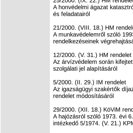
25/2000. (IX. 22.) HM rendele
A honvédelmi ágazat katasztró
és feladatairól
21/2000. (VIII. 18.) HM rendel
A munkavédelemről szóló 1993
rendelkezéseinek végrehajtásá
12/2000. (V. 31.) HM rendelet
Az árvízvédelem során kifejte
szolgálati jel alapításáról
5/2000. (II. 29.) IM rendelet
Az igazságügyi szakértők díjaz
rendelet módosításáról
29/2000. (XII. 18.) KöViM ren
A hajózásról szóló 1973. évi 6
intézkedő 5/1974. (V. 21.) KP