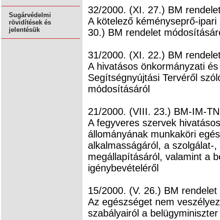
32/2000. (XI. 27.) BM rendele
Sugárvédelmi
A kötelező kéményseprő-ipari 
rövidítések és
jelentésük
30.) BM rendelet módosításár
31/2000. (XI. 22.) BM rendele
A hivatásos önkormányzati és 
Segítségnyújtási Tervéről szól
módosításáról
21/2000. (VIII. 23.) BM-IM-T
A fegyveres szervek hivatásos,
állományának munkaköri egészs
alkalmasságáról, a szolgálat-,
megállapításáról, valamint a b
igénybevételéről
15/2000. (V. 26.) BM rendelet
Az egészséget nem veszélyez
szabályairól a belügyminiszter 