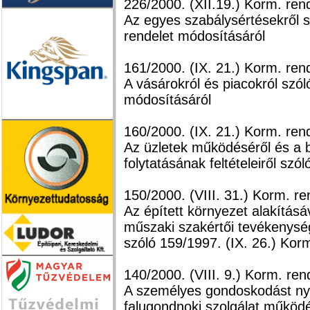
226/2000. (XII.19.) Korm. ren
Az egyes szabálysértésekről s
rendelet módosításáról
161/2000. (IX. 21.) Korm. ren
A vásárokról és piacokról szól
módosításáról
160/2000. (IX. 21.) Korm. ren
Az üzletek működéséről és a 
folytatásának feltételeiről szól
150/2000. (VIII. 31.) Korm. re
Az épített környezet alakítás
műszaki szakértői tevékenység
szóló 159/1997. (IX. 26.) Kor
140/2000. (VIII. 9.) Korm. ren
A személyes gondoskodást nyú
falugondnoki szolgálat működ