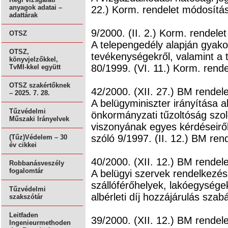
anyagok adatai –
22.) Korm. rendelet módosítás
adattárak
9/2000. (II. 2.) Korm. rendelet
OTSZ
A telepengedély alapján gyakor
OTSZ,
tevékenységekről, valamint a 
könyvjelzőkkel,
80/1999. (VI. 11.) Korm. rend
TvMI-kkel együtt
OTSZ szakértőknek
42/2000. (XII. 27.) BM rendele
– 2025. 7. 28.
A belügyminiszter irányítása a
Tűzvédelmi
önkormányzati tűzoltóság szolgá
Műszaki Irányelvek
viszonyának egyes kérdéseiről
szóló 9/1997. (II. 12.) BM ren
(Tűz)Védelem – 30
év cikkei
40/2000. (XII. 12.) BM rendele
Robbanásveszély
fogalomtár
A belügyi szervek rendelkezé
szállóférőhelyek, lakóegységek
Tűzvédelmi
albérleti díj hozzájárulás szabá
szakszótár
Leitfaden
39/2000. (XII. 12.) BM rendele
Ingenieurmethoden