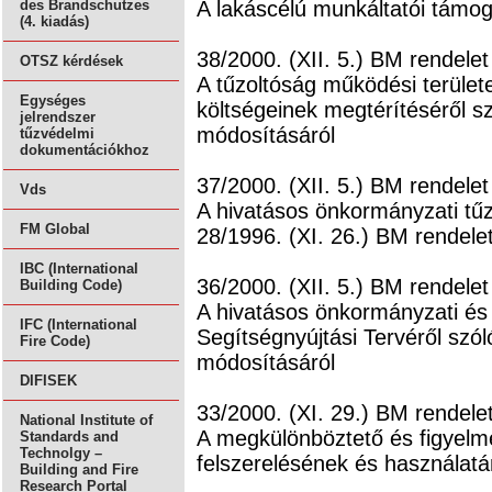
A lakáscélú munkáltatói támog
des Brandschutzes
(4. kiadás)
38/2000. (XII. 5.) BM rendelet
OTSZ kérdések
A tűzoltóság működési területe
Egységes
költségeinek megtérítéséről s
jelrendszer
módosításáról
tűzvédelmi
dokumentációkhoz
37/2000. (XII. 5.) BM rendelet
Vds
A hivatásos önkormányzati tűz
FM Global
28/1996. (XI. 26.) BM rendele
IBC (International
36/2000. (XII. 5.) BM rendelet
Building Code)
A hivatásos önkormányzati és 
IFC (International
Segítségnyújtási Tervéről szól
Fire Code)
módosításáról
DIFISEK
33/2000. (XI. 29.) BM rendele
National Institute of
A megkülönböztető és figyelme
Standards and
Technolgy –
felszerelésének és használatá
Building and Fire
Research Portal