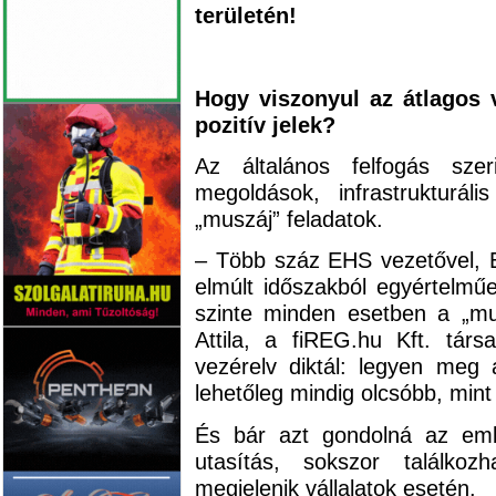
területén!
Hogy viszonyul az átlagos 
pozitív jelek?
Az általános felfogás sze
megoldások, infrastrukturá
„muszáj” feladatok.
– Több száz EHS vezetővel, EH
elmúlt időszakból egyértelmű
szinte minden esetben a „mu
Attila, a fiREG.hu Kft. tár
vezérelv diktál: legyen meg
lehetőleg mindig olcsóbb, mint 
És bár azt gondolná az emb
utasítás, sokszor találkoz
megjelenik vállalatok esetén.