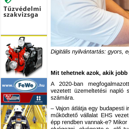
Digitális nyilvántartás: gyors,
Mit tehetnek azok, akik job
A 2020-ban megfogalmazott 
vezetett üzemeltetési napló 
számára.
– Vajon átlátja egy budapesti 
működtető vállalat EHS veze
épp rendben vannak-e? Mikor l
elvégezni, elvégezte-e, elő t