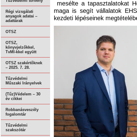
Tűzvédelmi törvény
mesélte a tapasztalatokat H
maga is segít vállalatok EHS
Régi vizsgálati
anyagok adatai –
kezdeti lépéseinek megtételéb
adattárak
OTSZ
OTSZ,
könyvjelzőkkel,
TvMI-kkel együtt
OTSZ szakértőknek
– 2025. 7. 28.
Tűzvédelmi
Műszaki Irányelvek
(Tűz)Védelem – 30
év cikkei
Robbanásveszély
fogalomtár
Tűzvédelmi
szakszótár