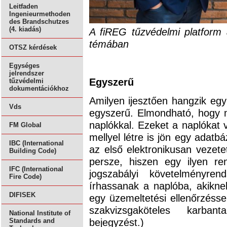
Leitfaden
Ingenieurmethoden
des Brandschutzes
(4. kiadás)
A fiREG tűzvédelmi platform a
témában
OTSZ kérdések
Egységes
jelrendszer
Egyszerű
tűzvédelmi
dokumentációkhoz
Amilyen ijesztően hangzik egy 
Vds
egyszerű. Elmondható, hogy m
naplókkal. Ezeket a naplókat v
FM Global
mellyel létre is jön egy adatb
IBC (International
az első elektronikusan vezete
Building Code)
persze, hiszen egy ilyen ren
IFC (International
jogszabályi követelményren
Fire Code)
írhassanak a naplóba, akiknek
DIFISEK
egy üzemeltetési ellenőrzéss
szakvizsgaköteles karbant
National Institute of
bejegyzést.)
Standards and