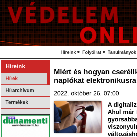
Híreink
Folyóirat
Tanulmányok
Híreink
Miért és hogyan cseréli
Hírek
naplókat elektronikusra
Hírarchívum
2022. október 26. 07:00
Termékek
A digitali
Ahol már f
gyorsabba
viszonyul
változásh