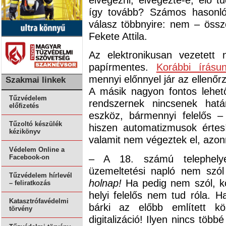
így tovább? Számos hasonló
válasz többnyire: nem – öss
Fekete Attila.
Az elektronikusan vezetett 
papírmentes.
Korábbi írásu
mennyi előnnyel jár az ellenőrz
Szakmai linkek
A másik nagyon fontos lehető
Tűzvédelem
rendszernek nincsenek hatá
előfizetés
eszköz, bármennyi felelős 
Tűzoltó készülék
hiszen automatizmusok értesí
kézikönyv
valamit nem végeztek el, azon
Védelem Online a
– A 18. számú telephelye
Facebook-on
üzemeltetési napló nem szó
Tűzvédelem hírlevél
holnap!
Ha pedig nem szól, k
– feliratkozás
helyi felelős nem tud róla. 
Katasztrófavédelmi
bárki az előbb említett k
törvény
digitalizáció! Ilyen nincs töb