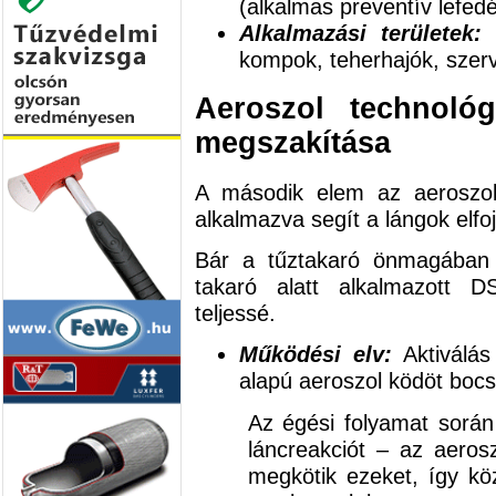
(alkalmas preventív lefedé
Alkalmazási területek:
Z
kompok, teherhajók, szervi
Aeroszol technológ
megszakítása
A második elem az aeroszol
alkalmazva segít a lángok elfo
Bár a tűztakaró önmagában 
takaró alatt alkalmazott D
teljessé.
Működési elv:
Aktiválás
alapú aeroszol ködöt bocsá
Az égési folyamat során 
láncreakciót – az aerosz
megkötik ezeket, így köz