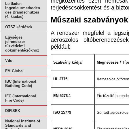
megközelítés ezért nemcsak
Leitfaden
terjedéscsökkentést és a bizto
Ingenieurmethoden
des Brandschutzes
(4. kiadás)
Műszaki szabványok 
OTSZ kérdések
A rendszer megfelel a legsz
Egységes
aeroszolos oltóberendezése
jelrendszer
például:
tűzvédelmi
dokumentációkhoz
Vds
Szabvány kódja
Megnevezés / Típ
FM Global
UL 2775
Aeroszolos oltóre
IBC (International
Building Code)
EN 5276-1
Fix tűzoltó berend
IFC (International
Fire Code)
DIFISEK
ISO 15779
Sűrített aeroszolo
National Institute of
Standards and