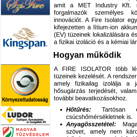
amit a MET Industry Kft. r
forgalmazók személyes k
innovációt. A Fire Isolator e
kifejezetten a lítium-ion akku
(EV) tüzeinek lokalizálására és
a fizikai izoláció és a kémiai 
Hogyan működik
A FIRE ISOLATOR több lép
tüzeinek kezelését. A rendsze
amely fizikailag izolálja 
hősugárzás terjedését, valami
további beavatkozásokhoz.
Hőtűrés:
Tartósan e
csúcshőmérsékletnek is.
Anyagösszetétel:
Magas 
szövet, amely nem káros