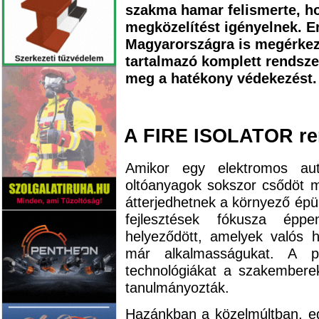
szakma hamar felismerte, hog
megközelítést igényelnek. E
Magyarországra is megérkeze
tartalmazó komplett rendszer
meg a hatékony védekezést.
A FIRE ISOLATOR re
Amikor egy elektromos au
oltóanyagok sokszor csődöt m
átterjedhetnek a környező épü
fejlesztések fókusza ép
helyeződött, amelyek valós h
már alkalmasságukat. A p
technológiákat a szakemberek
tanulmányozták.
Hazánkban a közelmúltban, e