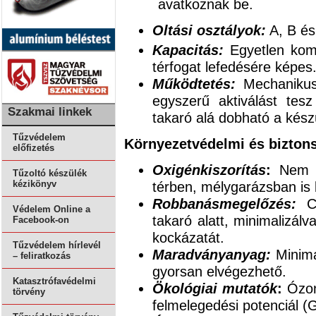
avatkoznak be.
Oltási osztályok:
A, B és
Kapacitás:
Egyetlen kom
térfogat lefedésére képes
Működtetés:
Mechanikus k
egyszerű aktiválást tes
Szakmai linkek
takaró alá dobható a kész
Tűzvédelem
Környezetvédelmi és bizton
előfizetés
Oxigénkiszorítás
:
Nem vo
Tűzoltó készülék
térben, mélygarázsban is
kézikönyv
Robbanásmegelőzés:
Cs
Védelem Online a
takaró alatt, minimalizálv
Facebook-on
kockázatát.
Tűzvédelem hírlevél
Maradványanyag:
Minimá
– feliratkozás
gyorsan elvégezhető.
Katasztrófavédelmi
Ökológiai mutatók
:
Ózonl
törvény
felmelegedési potenciál (