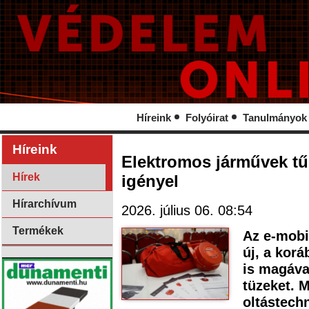
Híreink
Folyóirat
Tanulmányok
Híreink
Elektromos járművek tű
Hírek
igényel
Hírarchívum
2026. július 06. 08:54
Termékek
Az e-mobi
új, a korá
is magáva
tüzeket. 
oltástech