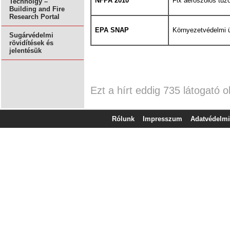
NFPA 2010
Fix aeroszolos tűz
Technolgy –
Building and Fire
Research Portal
EPA SNAP
Környezetvédelmi ü
Sugárvédelmi
rövidítések és
jelentésük
Ezt a hírt eddig 735 látogató o
Rólunk
Impresszum
Adatvédelmi 