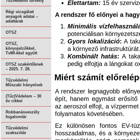
Tűzvédelmi törvény
Élettartam:
15 év szervize
Régi vizsgálati
A rendszer fő előnyei a ha
anyagok adatai –
adattárak
Minimális vízfelhasznál
potenciálisan környezetsz
OTSZ
Gyors lokalizáció
:
A taka
OTSZ,
a környező infrastruktúrát
könyvjelzőkkel,
TvMI-kkel együtt
Kombinált hatás
:
A taka
pedig elfojtja a lángokat o
OTSZ szakértőknek
– 2025. 7. 28.
Miért számít előrelé
Tűzvédelmi
Műszaki Irányelvek
A rendszer legnagyobb előnye
(Tűz)Védelem – 30
épít, hanem egymást erősítő e
év cikkei
az aeroszol elfojt, a vízperme
Robbanásveszély
folyamatos követésében.
fogalomtár
Ez különösen fontos EV-tüz
Tűzvédelmi
hosszadalmas, és a környeze
szakszótár