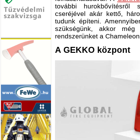
további hurokbővítésről
cseréjével akár kettő, há
tudunk építeni. Amennyibe
szükségünk, akkor még 
rendszerünket a Chameleon 
A GEKKO központ