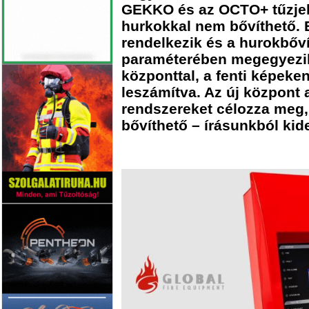
GEKKO és az OCTO+ tűzjel
hurkokkal nem bővíthető. 
rendelkezik és a hurokbőv
paraméterében megegyezik
központtal, a fenti képeke
leszámítva. Az új központ
rendszereket célozza meg
bővíthető – írásunkból kid