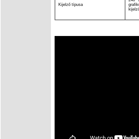
Kijelző típusa
gra
kijelz