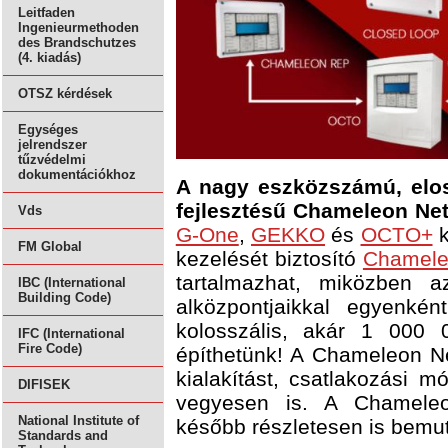
Leitfaden
Ingenieurmethoden
des Brandschutzes
(4. kiadás)
OTSZ kérdések
Egységes
jelrendszer
tűzvédelmi
dokumentációkhoz
A nagy eszközszámú, elosz
fejlesztésű Chameleon Net
Vds
G-One
,
GEKKO
és
OCTO+
k
FM Global
kezelését biztosító
Chamele
tartalmazhat, miközben
IBC (International
Building Code)
alközpontjaikkal egyenkén
kolosszális, akár 1 000 0
IFC (International
Fire Code)
építhetünk! A Chameleon N
kialakítást, csatlakozási 
DIFISEK
vegyesen is. A Chameleon
National Institute of
később részletesen is bemut
Standards and