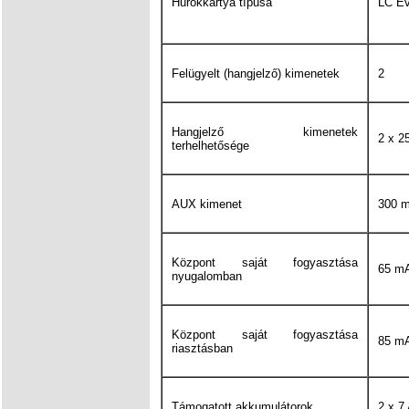
Hurokkártya típusa
LC Ev
Felügyelt (hangjelző) kimenetek
2
Hangjelző kimenetek
2 x 2
terhelhetősége
AUX kimenet
300 
Központ saját fogyasztása
65 m
nyugalomban
Központ saját fogyasztása
85 m
riasztásban
Támogatott akkumulátorok
2 x 7