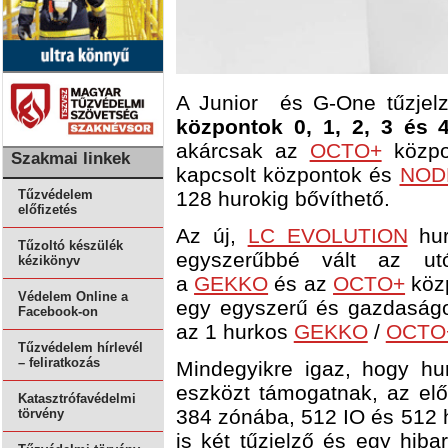
A Junior és G-One tűzjel
központok 0, 1, 2, 3 és 4
akárcsak az
OCTO+
közpon
Szakmai linkek
kapcsolt központok és
NOD
128 hurokig bővíthető.
Tűzvédelem
előfizetés
Az új,
LC EVOLUTION
hur
Tűzoltó készülék
egyszerűbbé vált az utó
kézikönyv
a
GEKKO
és az
OCTO+
közp
Védelem Online a
egy egyszerű és gazdaságos
Facebook-on
az 1 hurkos
GEKKO
/
OCTO
Tűzvédelem hírlevél
– feliratkozás
Mindegyikre igaz, hogy h
eszközt támogatnak, az el
Katasztrófavédelmi
384 zónába, 512 IO és 512 h
törvény
is két tűzjelző és egy hibar