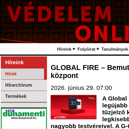
Híreink
Folyóirat
Tanulmányok
Híreink
GLOBAL FIRE – Bemuta
Hírek
központ
Hírarchívum
2026. június 29. 07:00
Termékek
A Global 
legújabb
tűzjelző
legkisebb
nagyobb testvéreivel. A G-