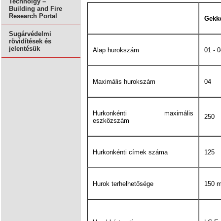
Technolgy –
Building and Fire
Research Portal
Gekk
Sugárvédelmi
rövidítések és
jelentésük
Alap hurokszám
01 - 
Maximális hurokszám
04
Hurkonkénti maximális
250
eszközszám
Hurkonkénti címek száma
125
Hurok terhelhetősége
150 m