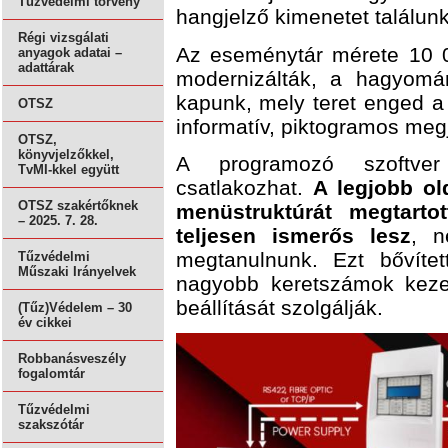
Tűzvédelmi törvény
hangjelző kimenetet találunk
Régi vizsgálati
Az eseménytár mérete 10 00
anyagok adatai –
adattárak
modernizálták, a hagyomán
kapunk, mely teret enged a 
OTSZ
informatív, piktogramos meg
OTSZ,
könyvjelzőkkel,
A programozó szoftver
TvMI-kkel együtt
csatlakozhat.
A legjobb ol
OTSZ szakértőknek
menüstruktúrát megtart
– 2025. 7. 28.
teljesen ismerős lesz
, n
megtanulnunk. Ezt bővíte
Tűzvédelmi
Műszaki Irányelvek
nagyobb keretszámok kezel
beállítását szolgálják.
(Tűz)Védelem – 30
év cikkei
Robbanásveszély
fogalomtár
Tűzvédelmi
szakszótár