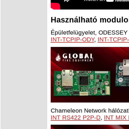
Használható modulok
Épületfelügyelet, ODESSEY
INT-TCPIP-ODY
,
INT-TCPIP
Chameleon Network hálózatb
INT RS422 P2P-D
,
INT MIX