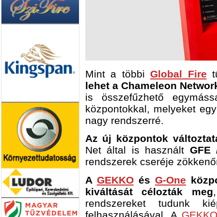
Mint a többi
Global Fire
t
lehet a Chameleon Networ
is összefűzhető egymá
központokkal, melyeket eg
nagy rendszerré.
Az új központok változtat
Net által is használt
GFE 
rendszerek cseréje zökken
A
GEKKO
és
G-One
közp
kiváltását célozták meg
rendszereket tudunk kié
felhasználásával. A
GEKK