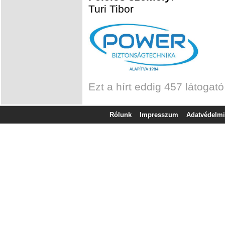
Turi Tibor
Ezt a hírt eddig 457 látogató
Rólunk
Impresszum
Adatvédelmi 