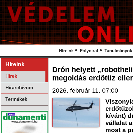
Híreink
Folyóirat
Tanulmányok
Híreink
Drón helyett „robotheli
Hírek
megoldás erdőtűz elle
Hírarchívum
2026. február 11. 07:00
Termékek
Viszonyl
erdőtűzo
kívánt) d
vállalat
most a po