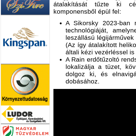
átalakítását tűzte ki c
komponensből épül fel:
A Sikorsky 2023-ban 
technológiáját, amelyn
leszállású légijárművek
(Az így átalakított hel
általi kézi vezérléssel i
A Rain erdőtűzoltó rend
lokalizálja a tüzet, kö
dolgoz ki, és elnavigá
dobásához.