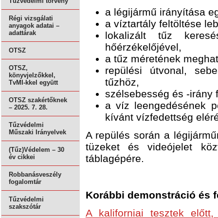
Tűzvédelmi törvény
a légijármű irányítása e
Régi vizsgálati
a víztartály feltöltése l
anyagok adatai –
adattárak
lokalizált tűz kere
hőérzékelőjével,
OTSZ
a tűz méretének meghat
OTSZ,
repülési útvonal, se
könyvjelzőkkel,
tűzhöz,
TvMI-kkel együtt
szélsebesség és -irány f
OTSZ szakértőknek
a víz leengedésének p
– 2025. 7. 28.
kívánt vízfedettség elér
Tűzvédelmi
Műszaki Irányelvek
A repülés során a légijárműr
tüzeket és videójelet köz
(Tűz)Védelem – 30
táblagépére.
év cikkei
Robbanásveszély
fogalomtár
Korábbi demonstráció és fe
Tűzvédelmi
szakszótár
A kaliforniai tesztek elő