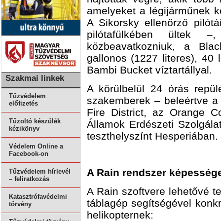
amelyeket a légijárműnek kel
A Sikorsky ellenőrző pilót
pilótafülkében ültek 
közbeavatkozniuk, a Bla
gallonos (1227 literes), 40
Bambi Bucket víztartállyal.
Szakmai linkek
A körülbelül 24 órás repülé
Tűzvédelem
szakemberek – beleértve a
előfizetés
Fire District, az Orange C
Tűzoltó készülék
Államok Erdészeti Szolgála
kézikönyv
teszthelyszínt Hesperiában.
Védelem Online a
Facebook-on
A Rain rendszer képessége
Tűzvédelem hírlevél
– feliratkozás
A Rain szoftvere lehetővé te
Katasztrófavédelmi
táblagép segítségével konkr
törvény
helikopternek: