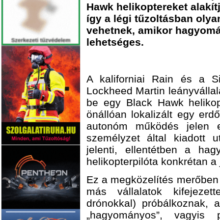
Hawk helikoptereket alakít
így a légi tűzoltásban oly
vehetnek, amikor hagyomá
lehetséges.
A kaliforniai Rain és a S
Lockheed Martin leányvállal
be egy Black Hawk helikopt
önállóan lokalizált egy erdő
autonóm működés jelen es
személyzet által kiadott u
jelenti, ellentétben a ha
helikopterpilóta konkrétan a
Ez a megközelítés merőben e
más vállalatok kifejezett
drónokkal) próbálkoznak, 
„hagyományos”, vagyis pi