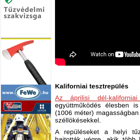
Kaliforniai tesztrepülés
Az áprilisi dél-kalifornia
együttműködés élesben is
(1006 méter) magasságban 
széllökésekkel.
A repüléseket a helyi tű
hajtották végre, akik több h