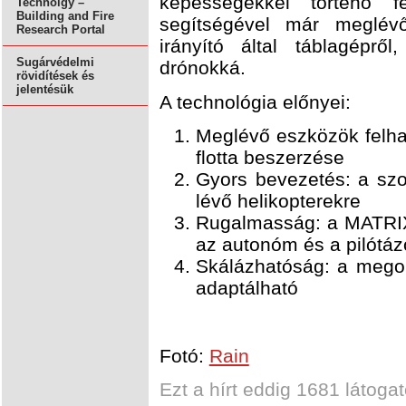
képességekkel történő f
Technolgy –
Building and Fire
segítségével már meglévő 
Research Portal
irányító által táblagépről,
Sugárvédelmi
drónokká.
rövidítések és
jelentésük
A technológia előnyei:
Meglévő eszközök felha
flotta beszerzése
Gyors bevezetés: a szo
lévő helikopterekre
Rugalmasság: a MATRIX 
az autonóm és a pilótáz
Skálázhatóság: a megol
adaptálható
Fotó:
Rain
Ezt a hírt eddig 1681 látogat