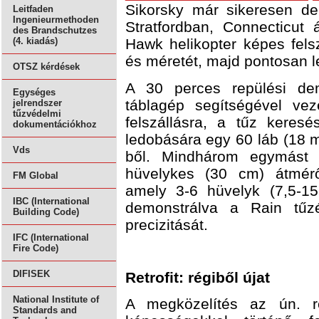
Sikorsky már sikeresen de
Leitfaden
Ingenieurmethoden
Stratfordban, Connecticut
des Brandschutzes
Hawk helikopter képes felsz
(4. kiadás)
és méretét, majd pontosan le
OTSZ kérdések
A 30 perces repülési de
Egységes
táblagép segítségével vez
jelrendszer
tűzvédelmi
felszállásra, a tűz keres
dokumentációkhoz
ledobására egy 60 láb (18 
Vds
ből. Mindhárom egymást k
hüvelykes (30 cm) átmérőj
FM Global
amely 3-6 hüvelyk (7,5-15
IBC (International
demonstrálva a Rain tűzé
Building Code)
precizitását.
IFC (International
Fire Code)
DIFISEK
Retrofit: régiből újat
National Institute of
A megközelítés az ún. ret
Standards and