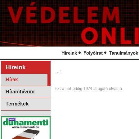
Híreink
Folyóirat
Tanulmányok
Híreink
. . :
Hírek
Ezt a hírt eddig 1974 látogató olvasta.
Hírarchívum
Termékek