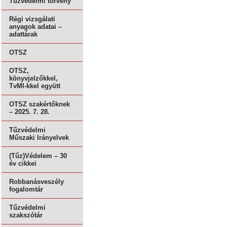
Tűzvédelmi törvény
Régi vizsgálati
anyagok adatai –
adattárak
OTSZ
OTSZ,
könyvjelzőkkel,
TvMI-kkel együtt
OTSZ szakértőknek
– 2025. 7. 28.
Tűzvédelmi
Műszaki Irányelvek
(Tűz)Védelem – 30
év cikkei
Robbanásveszély
fogalomtár
Tűzvédelmi
szakszótár