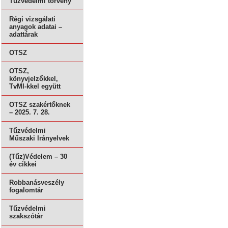
Tűzvédelmi törvény
Régi vizsgálati
anyagok adatai –
adattárak
OTSZ
OTSZ,
könyvjelzőkkel,
TvMI-kkel együtt
OTSZ szakértőknek
– 2025. 7. 28.
Tűzvédelmi
Műszaki Irányelvek
(Tűz)Védelem – 30
év cikkei
Robbanásveszély
fogalomtár
Tűzvédelmi
szakszótár