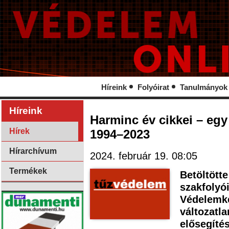
Híreink
Folyóirat
Tanulmányok
Híreink
Harminc év cikkei – eg
Hírek
1994–2023
Hírarchívum
2024. február 19. 08:05
Termékek
Betöltött
szakfolyói
Védelemké
változatl
elősegíté