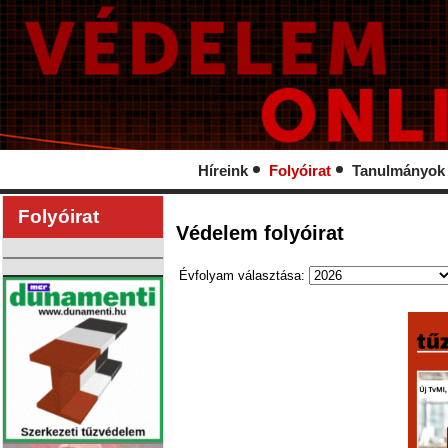
Híreink
Folyóirat
Tanulmányok
Folyóirat
Védelem folyóirat
Évfolyam választása: