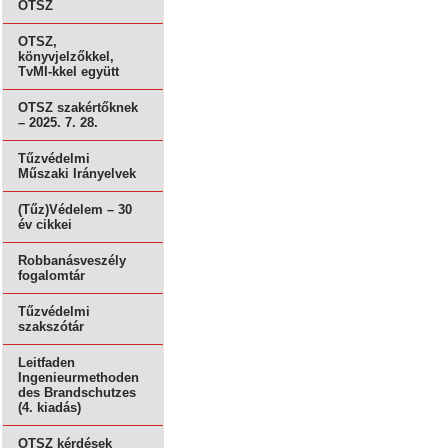
OTSZ
OTSZ,
könyvjelzőkkel,
TvMI-kkel együtt
OTSZ szakértőknek
– 2025. 7. 28.
Tűzvédelmi
Műszaki Irányelvek
(Tűz)Védelem – 30
év cikkei
Robbanásveszély
fogalomtár
Tűzvédelmi
szakszótár
Leitfaden
Ingenieurmethoden
des Brandschutzes
(4. kiadás)
OTSZ kérdések